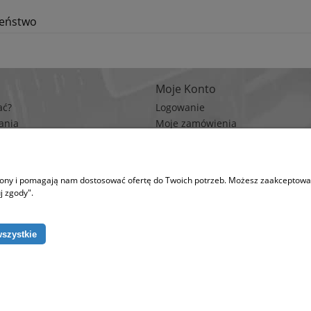
zeństwo
Moje Konto
ać?
Logowanie
ania
Moje zamówienia
rywatności
Przechowalnia
n zakupów
Ustawienia konta
trony i pomagają nam dostosować ofertę do Twoich potrzeb. Możesz zaakceptować 
na korzysta z plików cookies w celu realizacji usług i zgodnie z Polityką Plików Coo
j zgody".
runki przechowywania lub dostępu do plików cookies w Twojej przeglądarce. (po
wszystkie
ków takich jak: zbiornik ocynkowany, zbiornik hydroforowy, pompy hydroforowe,
Copyright © 2026
EURO-POMP
. All rights reserved.
Sklep internetowy Shoper.pl