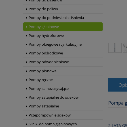
Pompy do basenów
Pompy do paliwa
Pompy do podniesienia ciśnienia
Pompy głębinowe
Pompy hydroforowe
Pompy obiegowe i cyrkulacyjne
Pompy odśrodkowe
Pompy odwodnieniowe
Pompy pionowe
Pompy ręczne
Opi
Pompy samozasysające
Pompy zatapialne do ścieków
Pompa g
Pompy zatapialne
Przepompownie ścieków
Silniki do pomp głębinowych
2 LATA 