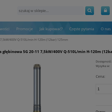
wości
Promocje
Jak kupować?
Częste pytania
O nas
1 7,5kW/400V Q-510L/min H-120m (12bar) 125mm
a głębinowa 5G 20-11 7,5kW/400V Q-510L/min H-120m (12b
Dostępność:
Wysyłka w:
Cena:
Ocena: