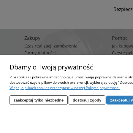
Bezpiec
Zakupy
Pomoc
Czas realizacji zamówienia
Jak kupow
Formy płatności
Częste pyt
Koszt dostawy
Polityka p
Dbamy o Twoją prywatność
Regulami
Pliki cookies i pokrewne im technologie umożliwiają poprawne działanie s
Stro
dostosować użycie plików do swoich preferencji, wybierając opcję "Dostosu
Możesz określić wa
Więcej o plikach cookies przeczytasz w naszej Polityce prywatności.
zaakceptuj tylko niezbędne
dostosuj zgody
zaakceptuj 
Specjalizujemy się w sprzedaży pomp oraz zbiorni