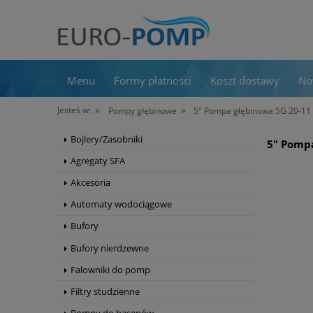
Menu
Formy płatności
Koszt dostawy
No
»
»
Jesteś w:
Pompy głębinowe
5" Pompa głębinowa 5G 20-1
Bojlery/Zasobniki
5" Pomp
Agregaty SFA
Akcesoria
Automaty wodociągowe
Bufory
Bufory nierdzewne
Falowniki do pomp
Filtry studzienne