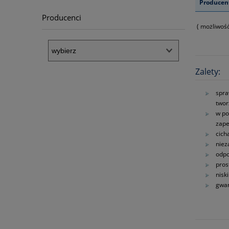
Producen
Producenci
( możliwość
Zalety:
spra
twor
w po
zape
cich
nie
odpo
pros
nisk
gwar