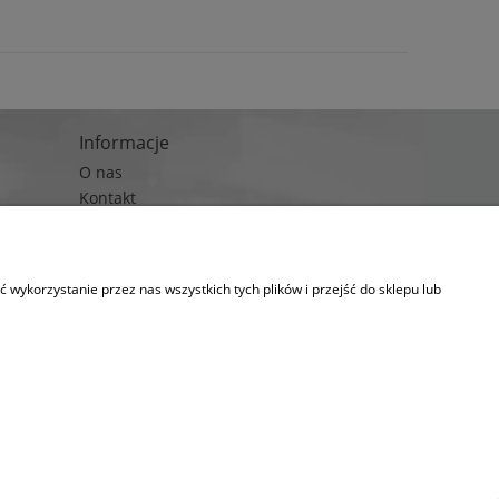
Informacje
O nas
Kontakt
Blog
wykorzystanie przez nas wszystkich tych plików i przejść do sklepu lub
kies.
lityka prywatności)
 pompy głębinowe, pompa do wody, pompa do studni.