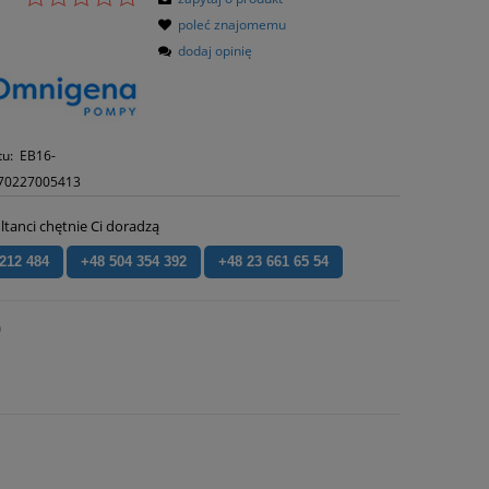
poleć znajomemu
dodaj opinię
tu:
EB16-
70227005413
ltanci chętnie Ci doradzą
 212 484
+48 504 354 392
+48 23 661 65 54
)