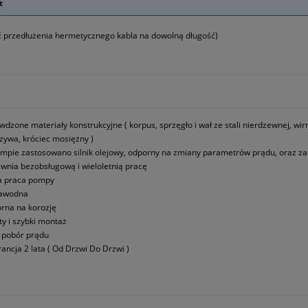
t
 przedłużenia hermetycznego kabla na dowolną długość)
wdzone materiały konstrukcyjne ( korpus, sprzęgło i wał ze stali nierdzewnej, w
zywa, króciec mosiężny )
mpie zastosowano silnik olejowy, odporny na zmiany parametrów prądu, oraz za
wnia bezobsługową i wieloletnią pracę
a praca pompy
zawodna
rna na korozję
ty i szybki montaż
i pobór prądu
ancja 2 lata ( Od Drzwi Do Drzwi )