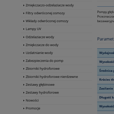
Zmiękczaczo-odżelaziacze wody
Pompy głębi
Filtry odwróconej osmozy
Przeznaczon
Wkłady odwróconej osmozy
bezawaryjną
Lampy UV
Odżelaziacze wody
Paramet
Zmiękczacze do wody
Uzdatnianie wody
Wydajnoś
Zabezpieczenia do pomp
Wysokość
Zbiorniki hydroforowe
Średnica
Zbiorniki hydroforowe nierdzewne
Króciec t
Zestawy głębinowe
Zasilanie
Zestawy hydroforowe
Długość k
Nowości
Wysokoś
Promocje