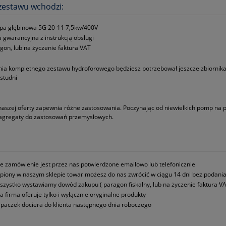
zestawu wchodzi:
a głębinowa 5G 20-11 7,5kw/400V
a gwarancyjna z instrukcją obsługi
gon, lub na życzenie faktura VAT
ia kompletnego zestawu hydroforowego będziesz potrzebował jeszcze zbiornika,
studni
naszej oferty zapewnia różne zastosowania. Poczynając od niewielkich pomp na
 agregaty do zastosowań przemysłowych.
e zamówienie jest przez nas potwierdzone emailowo lub telefonicznie
piony w naszym sklepie towar możesz do nas zwrócić w ciągu 14 dni bez podani
szystko wystawiamy dowód zakupu ( paragon fiskalny, lub na życzenie faktura VA
a firma oferuje tylko i wyłącznie oryginalne produkty
paczek dociera do klienta następnego dnia roboczego