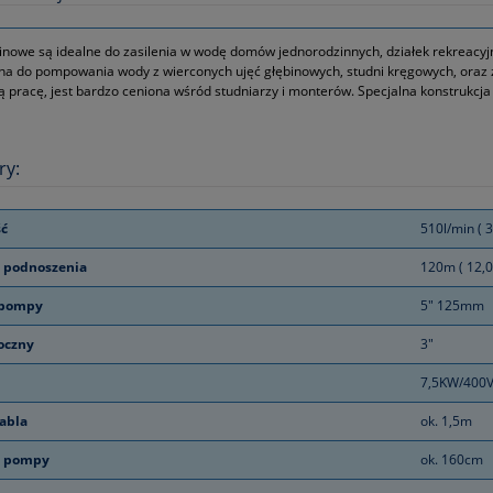
nowe są idealne do zasilenia w wodę domów jednorodzinnych, działek rekreacyj
a do pompowania wody z wierconych ujęć głębinowych, studni kręgowych, oraz 
 pracę, jest bardzo ceniona wśród studniarzy i monterów. Specjalna konstrukcja
ry:
ć
510l/min ( 3
 podnoszenia
120m ( 12,0
 pompy
5" 125mm
łoczny
3"
7,5KW/400
abla
ok. 1,5m
ć pompy
ok. 160cm