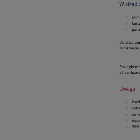
W skład 
pomp
kart
para
Do stworzen
zamknięcia 
Rozległość 
aż po duże
Uwaga:
każd
zaku
na w
nasz
99% 