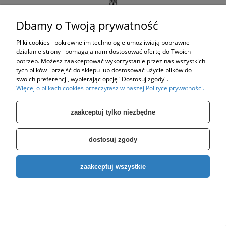
Dbamy o Twoją prywatność
Pliki cookies i pokrewne im technologie umożliwiają poprawne
działanie strony i pomagają nam dostosować ofertę do Twoich
potrzeb. Możesz zaakceptować wykorzystanie przez nas wszystkich
Pompa 4" SPO 5-17 OMNIGENA 1,5KW/230V SUMOTO Q-
tych plików i przejść do sklepu lub dostosować użycie plików do
111L/min H-109m (10,9bar)
swoich preferencji, wybierając opcję "Dostosuj zgody".
Więcej o plikach cookies przeczytasz w naszej Polityce prywatności.
1 921,00 zł
zaakceptuj tylko niezbędne
do koszyka
dostosuj zgody
zaakceptuj wszystkie