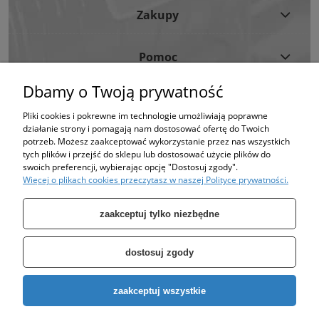
Zakupy
Pomoc
Dbamy o Twoją prywatność
Moje Konto
Pliki cookies i pokrewne im technologie umożliwiają poprawne
działanie strony i pomagają nam dostosować ofertę do Twoich
Informacje
potrzeb. Możesz zaakceptować wykorzystanie przez nas wszystkich
tych plików i przejść do sklepu lub dostosować użycie plików do
swoich preferencji, wybierając opcję "Dostosuj zgody".
Strona korzysta z plików cookies w celu realizacji usług i zgodnie z Polityką
Więcej o plikach cookies przeczytasz w naszej Polityce prywatności.
Plików Cookies.
Możesz określić warunki przechowywania lub dostępu do plików cookies w
Twojej przeglądarce. (polityka prywatności)
zaakceptuj tylko niezbędne
dostosuj zgody
Specjalizujemy się w sprzedaży pomp oraz zbiorników takich jak: zbiornik
zaakceptuj wszystkie
ocynkowany, zbiornik hydroforowy, pompy hydroforowe, pompy
głębinowe, pompa do wody, pompa do studni.