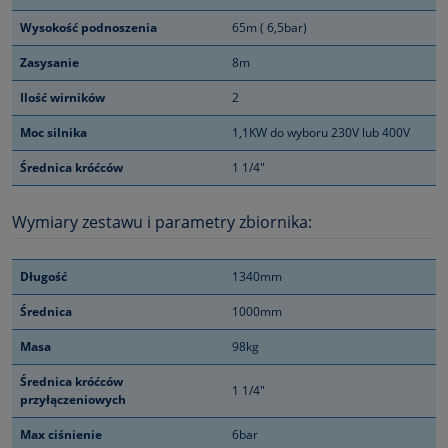
Wysokość podnoszenia
65m ( 6,5bar)
Zasysanie
8m
Ilość wirników
2
Moc silnika
1,1KW do wyboru 230V lub 400V
Średnica króćców
1 1/4"
Wymiary zestawu i parametry zbiornika:
Długość
1340mm
Średnica
1000mm
Masa
98kg
Średnica króćców
1 1/4"
przyłączeniowych
Max ciśnienie
6bar