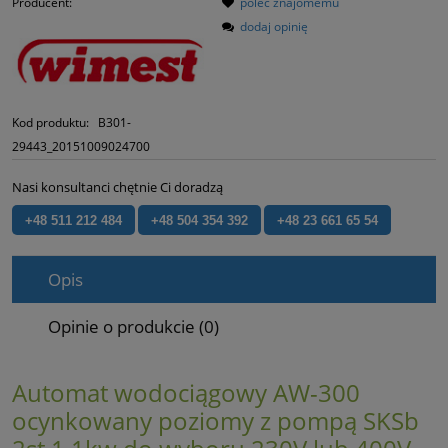
Producent:
poleć znajomemu
dodaj opinię
Kod produktu:
B301-
29443_20151009024700
Nasi konsultanci chętnie Ci doradzą
+48 511 212 484
+48 504 354 392
+48 23 661 65 54
Opis
Opinie o produkcie (0)
Automat wodociągowy AW-300
ocynkowany poziomy z pompą SKSb