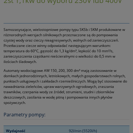
2st 1,1kw do wyboru 230V lub 400V
Samozasysające, wielostopniowe pompy typu SKSb i SKM produkowane w
różnorodnych wersjach silnikowych przeznaczone są do pompowania
czystej wody oraz cieczy nieagresywnych, wolnych od zanieczyszczeń.
Przetłaczane ciecze winny odpowiadać następującym warunkom:
temperatura do 60ºC, gęstość do 1,3 kg/dm³, lepkość do 10 mm²/s,
zanieczyszczenia cząstkami nieścieralnymi o wielkości do 0,5 mm w
ilościach śladowych.
Automaty wodociągowe AW 150, 200, 300 dm³ mają zastosowanie w
domkach jednorodzinnych, letniskowych, małych gospodarstwach rolnych,
punktach usługowych i zakładach rzemieślniczych. Mogą być stosowane do
nawadniania zieleńców, upraw warzywnych ogrodowych, zraszania
trawników, czerpania wody ze źródeł, strumieni, studni i zbiorników
deszczowych, zasilania w wodę pitną i pompowania innych płynów
spożywczych.
Parametry pompy:
Wydajność
92l/min (5520l/h)