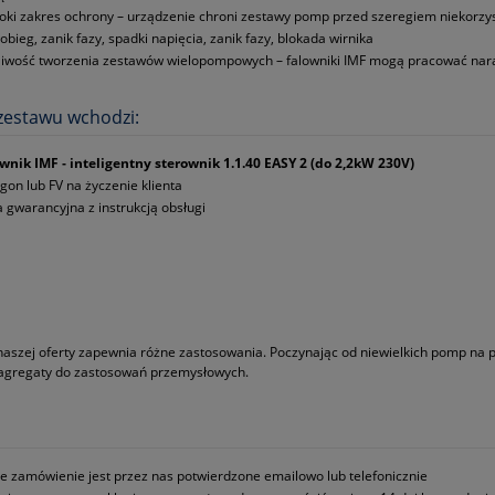
oki zakres ochrony – urządzenie chroni zestawy pomp przed szeregiem niekorzyst
obieg, zanik fazy, spadki napięcia, zanik fazy, blokada wirnika
iwość tworzenia zestawów wielopompowych – falowniki IMF mogą pracować nar
zestawu wchodzi:
wnik IMF ‑ inteligentny sterownik 1.1.40 EASY 2 (do 2,2kW 230V)
gon lub FV na życzenie klienta
a gwarancyjna z instrukcją obsługi
naszej oferty zapewnia różne zastosowania. Poczynając od niewielkich pomp na
 agregaty do zastosowań przemysłowych.
e zamówienie jest przez nas potwierdzone emailowo lub telefonicznie