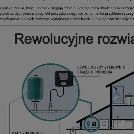
o polska marka, której początki sięgają 1996 r. Od tego czasu kładzie ona szcze
cych za dystrybucję wody. Od początku swego istnienia marka przykłada szcze
znych pozwalających stworzyć wydajniejsze oraz bardziej ekologiczne metody s