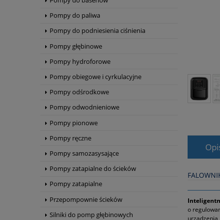
Pompy do basenów
Pompy do paliwa
Pompy do podniesienia ciśnienia
Pompy głębinowe
Pompy hydroforowe
Pompy obiegowe i cyrkulacyjne
Pompy odśrodkowe
Pompy odwodnieniowe
Pompy pionowe
Pompy ręczne
Opi
Pompy samozasysające
Pompy zatapialne do ścieków
FALOWNIK
Pompy zatapialne
Przepompownie ścieków
Inteligent
o regulowan
Silniki do pomp głębinowych
urządzenia 