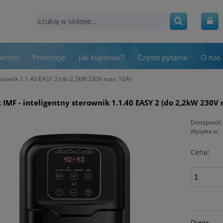
wości
Promocje
Jak kupować?
Częste pytania
O nas
terownik 1.1.40 EASY 2 (do 2,2kW 230V max. 16A)
 IMF ‑ inteligentny sterownik 1.1.40 EASY 2 (do 2,2kW 230V 
Dostępność:
Wysyłka w:
Cena:
Ocena: