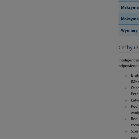
Maksymal
Maksymal
Wymiary
Cechy i z
Inteligentn
odpowiedni 
Brak
IMF 
Oszc
Prze
Łatw
Podn
wody
Redu
zast
Szer
napi