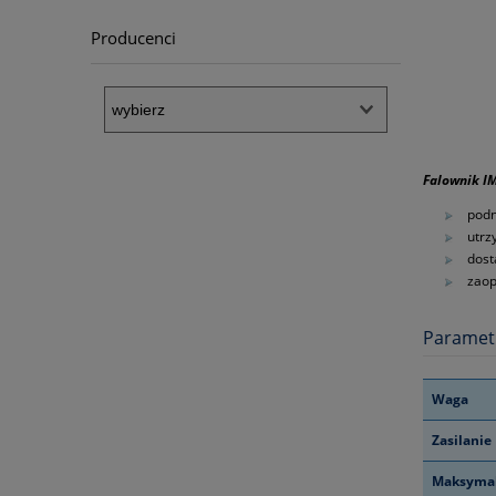
Producenci
Falownik I
podn
utrz
dost
zaop
Paramet
Waga
Zasilanie
Maksyma