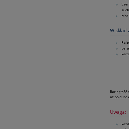
Szer
such
Możl
W skład 
Falo
para
kart
Rozległość 
aż po duże
Uwaga:
każd