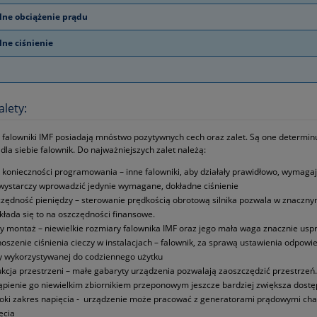
ne obciążenie prądu
ne ciśnienie
alety:
e falowniki IMF posiadają mnóstwo pozytywnych cech oraz zalet. Są one determinu
dla siebie falownik. Do najważniejszych zalet należą:
 konieczności programowania – inne falowniki, aby działały prawidłowo, wymag
wystarczy wprowadzić jedynie wymagane, dokładne ciśnienie
zędność pieniędzy – sterowanie prędkością obrotową silnika pozwala w znacznym
kłada się to na oszczędności finansowe.
y montaż – niewielkie rozmiary falownika IMF oraz jego mała waga znacznie uspr
oszenie ciśnienia cieczy w instalacjach – falownik, za sprawą ustawienia odpowi
 wykorzystywanej do codziennego użytku
kcja przestrzeni – małe gabaryty urządzenia pozwalają zaoszczędzić przestrze
ąpienie go niewielkim zbiornikiem przeponowym jeszcze bardziej zwiększa dost
oki zakres napięcia ‑ urządzenie może pracować z generatorami prądowymi cha
ęcia