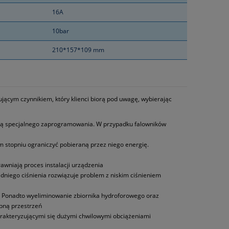
16A
10bar
210*157*109 mm
jącym czynnikiem, który klienci biorą pod uwagę, wybierając
ają specjalnego zaprogramowania. W przypadku falowników
 stopniu ograniczyć pobieraną przez niego energię.
awniają proces instalacji urządzenia
edniego ciśnienia rozwiązuje problem z niskim ciśnieniem
ń. Ponadto wyeliminowanie zbiornika hydroforowego oraz
ępną przestrzeń
rakteryzującymi się dużymi chwilowymi obciążeniami