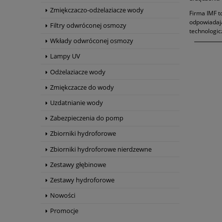
Zmiękczaczo-odżelaziacze wody
Firma IMF t
odpowiadają
Filtry odwróconej osmozy
technologic
Wkłady odwróconej osmozy
Lampy UV
Odżelaziacze wody
Zmiękczacze do wody
Uzdatnianie wody
Zabezpieczenia do pomp
Zbiorniki hydroforowe
Zbiorniki hydroforowe nierdzewne
Zestawy głębinowe
Zestawy hydroforowe
Nowości
Promocje