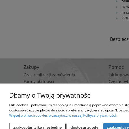
zaku
na w
nasz
99% 
Bezpiec
Zakupy
Pomoc
Czas realizacji zamówienia
Jak kupow
Formy płatności
Częste pyt
Koszt dostawy
Polityka p
Dbamy o Twoją prywatność
Regulami
Pliki cookies i pokrewne im technologie umożliwiają poprawne działanie s
Stro
dostosować użycie plików do swoich preferencji, wybierając opcję "Dostosu
Możesz określić wa
Więcej o plikach cookies przeczytasz w naszej Polityce prywatności.
zaakceptuj tylko niezbędne
dostosuj zgody
zaakceptuj 