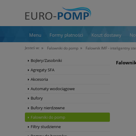
Menu
Formy płatności
Koszt dostawy
No
»
»
Jesteś w:
Falowniki do pomp
Falownik IMF ‑ inteligentny s
Bojlery/Zasobniki
Falownik
Agregaty SFA
Akcesoria
Automaty wodociągowe
Bufory
Bufory nierdzewne
Falowniki do pomp
Filtry studzienne