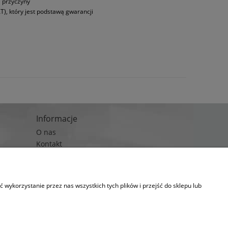
a przyczyny
T), który jest podstawą gwarancji
Informacje
O nas
Kontakt
Blog
wykorzystanie przez nas wszystkich tych plików i przejść do sklepu lub
kies.
lityka prywatności)