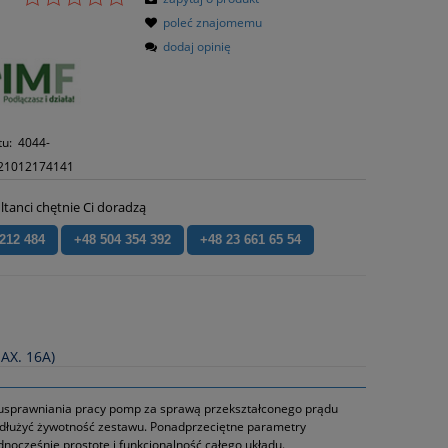
poleć znajomemu
dodaj opinię
tu:
4044-
21012174141
ltanci chętnie Ci doradzą
 212 484
+48 504 354 392
+48 23 661 65 54
AX. 16A)
 usprawniania pracy pomp za sprawą przekształconego prądu
ydłużyć żywotność zestawu. Ponadprzeciętne parametry
nocześnie prostotę i funkcjonalność całego układu.