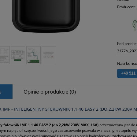
Producent:
Kod produk
3177A_202
Nasi konsu
+48 511
s
Opinie o produkcie (0)
 IMF ‑ INTELIGENTNY STEROWNIK 1.1.40 EASY 2 (DO 2,2KW 230V M
ny falownik IMF 1.1.40 EASY 2 (do 2,2kW 230V MAX. 16A)
przeznaczony jest do
ym napięciu i częstotliwości. Jego zastosowanie pozwala w znacznym stopniu w
pozwalają również wyeliminować z zestawu zbiornik hydroforowy, zachowując jed