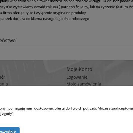
piony w naszym sklepie towar możesz do nas zwrócić w ciągu 14 dni bez podani
szystko wystawiamy dowód zakupu ( paragon fiskalny, lub na życzenie faktura VA
a firma oferuje tylko i wyłącznie oryginalne produkty
paczek dociera do klienta następnego dnia roboczego
zeństwo
Moje Konto
ać?
Logowanie
ania
Moje zamówienia
rywatności
Przechowalnia
n zakupów
Ustawienia konta
trony i pomagają nam dostosować ofertę do Twoich potrzeb. Możesz zaakceptować 
na korzysta z plików cookies w celu realizacji usług i zgodnie z Polityką Plików Coo
j zgody".
runki przechowywania lub dostępu do plików cookies w Twojej przeglądarce. (po
wszystkie