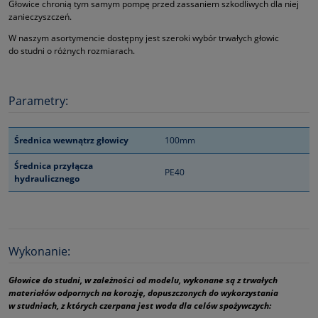
Głowice chronią tym samym pompę przed zassaniem szkodliwych dla niej
zanieczyszczeń.
W naszym asortymencie dostępny jest szeroki wybór trwałych głowic
do studni o różnych rozmiarach.
Parametry:
Średnica wewnątrz głowicy
100mm
Średnica przyłącza
PE40
hydraulicznego
Wykonanie:
Głowice do studni, w zależności od modelu, wykonane są z trwałych
materiałów odpornych na korozję, dopuszczonych do wykorzystania
w studniach, z których czerpana jest woda dla celów spożywczych: