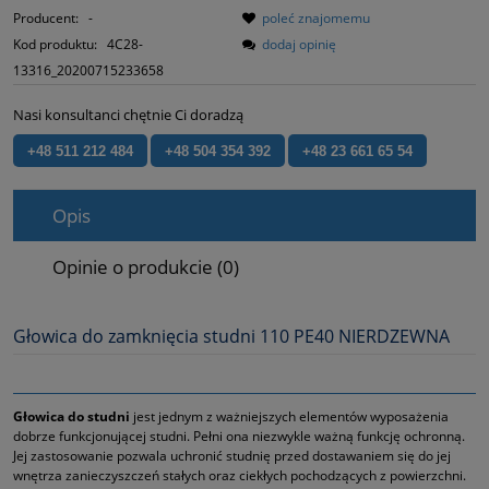
Producent:
-
poleć znajomemu
Kod produktu:
4C28-
dodaj opinię
13316_20200715233658
Nasi konsultanci chętnie Ci doradzą
+48 511 212 484
+48 504 354 392
+48 23 661 65 54
Opis
Opinie o produkcie (0)
Głowica do zamknięcia studni 110 PE40 NIERDZEWNA
Głowica do studni
jest jednym z ważniejszych elementów wyposażenia
dobrze funkcjonującej studni. Pełni ona niezwykle ważną funkcję ochronną.
Jej zastosowanie pozwala uchronić studnię przed dostawaniem się do jej
wnętrza zanieczyszczeń stałych oraz ciekłych pochodzących z powierzchni.