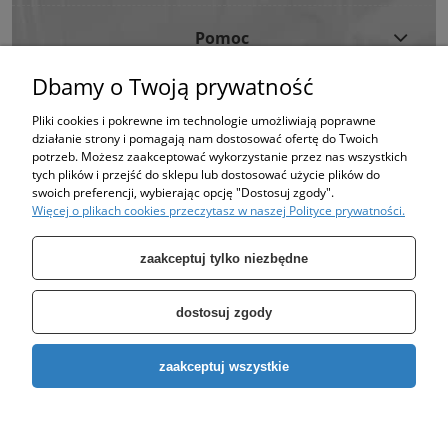
Pomoc
Dbamy o Twoją prywatność
Moje Konto
Pliki cookies i pokrewne im technologie umożliwiają poprawne
działanie strony i pomagają nam dostosować ofertę do Twoich
Informacje
potrzeb. Możesz zaakceptować wykorzystanie przez nas wszystkich
tych plików i przejść do sklepu lub dostosować użycie plików do
swoich preferencji, wybierając opcję "Dostosuj zgody".
Strona korzysta z plików cookies w celu realizacji usług i zgodnie z Polityką
Więcej o plikach cookies przeczytasz w naszej Polityce prywatności.
Plików Cookies.
Możesz określić warunki przechowywania lub dostępu do plików cookies w
Twojej przeglądarce. (polityka prywatności)
zaakceptuj tylko niezbędne
dostosuj zgody
Specjalizujemy się w sprzedaży pomp oraz zbiorników takich jak: zbiornik
zaakceptuj wszystkie
ocynkowany, zbiornik hydroforowy, pompy hydroforowe, pompy
głębinowe, pompa do wody, pompa do studni.
Copyright © 2026
EURO-POMP
. All rights reserved.
pokaż pełną wersję strony