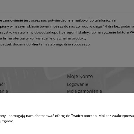
e zamówienie jest przez nas potwierdzone emailowo lub telefonicznie
piony w naszym sklepie towar możesz do nas zwrócić w ciągu 14 dni bez podani
szystko wystawiamy dowód zakupu ( paragon fiskalny, lub na życzenie faktura VA
a firma oferuje tylko i wyłącznie oryginalne produkty
paczek dociera do klienta następnego dnia roboczego
Moje Konto
ać?
Logowanie
ania
Moje zamówienia
rywatności
Przechowalnia
n zakupów
Ustawienia konta
trony i pomagają nam dostosować ofertę do Twoich potrzeb. Możesz zaakceptować 
na korzysta z plików cookies w celu realizacji usług i zgodnie z Polityką Plików Coo
j zgody".
runki przechowywania lub dostępu do plików cookies w Twojej przeglądarce. (po