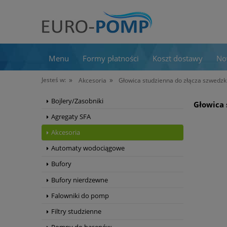
Menu
Formy płatności
Koszt dostawy
No
»
»
Jesteś w:
Akcesoria
Głowica studzienna do złącza szwed
Bojlery/Zasobniki
Głowica 
Agregaty SFA
Akcesoria
Automaty wodociągowe
Bufory
Bufory nierdzewne
Falowniki do pomp
Filtry studzienne