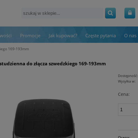
wości
Promocje
Jak kupować?
Częste pytania
O nas
zkiego 169-193mm
studzienna do złącza szwedzkiego 169-193mm
Dostępność:
Wysyłka w:
Cena:
Ocena: