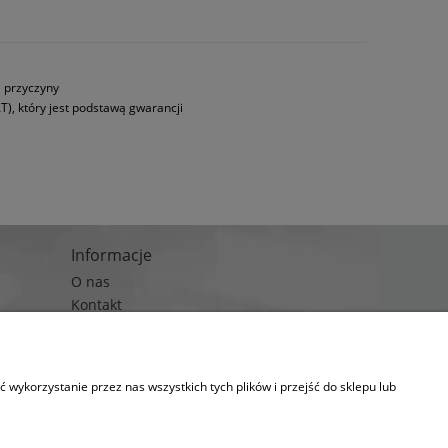
a przyczyny
T), który jest podstawą gwarancji
Informacje
O nas
Kontakt
Blog
wykorzystanie przez nas wszystkich tych plików i przejść do sklepu lub
kies.
lityka prywatności)