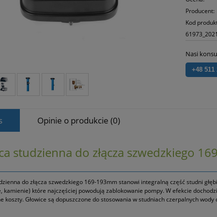
Producent:
Kod produk
61973_202
Nasi konsu
+48 511
s
Opinie o produkcie (0)
ca studzienna do złącza szwedzkiego 1
dzienna do złącza szwedzkiego 169-193mm stanowi integralną część studni głębin
cie, kamienie) które najczęściej powodują zablokowanie pompy. W efekcie dochodz
e koszty. Głowice są dopuszczone do stosowania w studniach czerpalnych wody 