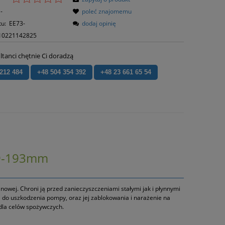
-
poleć znajomemu
tu:
EE73-
dodaj opinię
10221142825
ltanci chętnie Ci doradzą
 212 484
+48 504 354 392
+48 23 661 65 54
69-193mm
owej. Chroni ją przed zanieczyszczeniami stałymi jak i płynnymi
i do uszkodzenia pompy, oraz jej zablokowania i narażenie na
dla celów spożywczych.