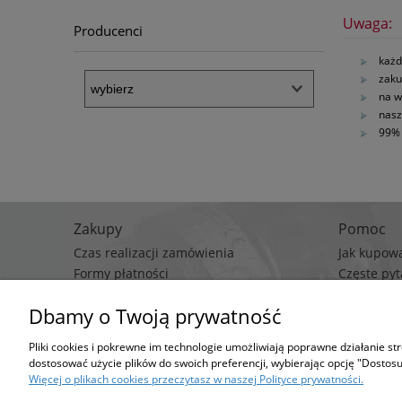
Uwaga:
Producenci
każd
zaku
na w
nasz
99% 
Zakupy
Pomoc
Czas realizacji zamówienia
Jak kupow
Formy płatności
Częste pyt
Koszt dostawy
Polityka p
Dbamy o Twoją prywatność
Regulami
Pliki cookies i pokrewne im technologie umożliwiają poprawne działanie s
Stro
dostosować użycie plików do swoich preferencji, wybierając opcję "Dostosu
Możesz określić wa
Więcej o plikach cookies przeczytasz w naszej Polityce prywatności.