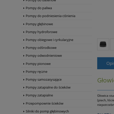
Pompy do basenów
Pompy do paliwa
Pompy do podniesienia ciśnienia
Pompy głębinowe
Pompy hydroforowe
Pompy obiegowe i cyrkulacyjne
Pompy odśrodkowe
Pompy odwodnieniowe
Opi
Pompy pionowe
Pompy ręczne
Głowi
Pompy samozasysające
Pompy zatapialne do ścieków
Pompy zatapialne
Głowica stu
(piach, liś
Przepompownie ścieków
niepotrzebn
Silniki do pomp głębinowych