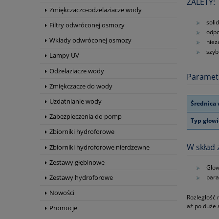
ZALETY:
Zmiękczaczo-odżelaziacze wody
soli
Filtry odwróconej osmozy
odpo
Wkłady odwróconej osmozy
nie
szyb
Lampy UV
Odżelaziacze wody
Paramet
Zmiękczacze do wody
Uzdatnianie wody
Średnica 
Zabezpieczenia do pomp
Typ głowi
Zbiorniki hydroforowe
W skład 
Zbiorniki hydroforowe nierdzewne
Zestawy głębinowe
Głow
para
Zestawy hydroforowe
Nowości
Rozległość 
aż po duże
Promocje