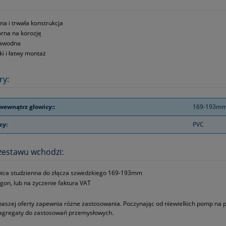
dna i trwała konstrukcja
rna na korozję
zawodna
ki i łatwy montaż
ry:
wewnątrz głowicy::
169-193m
cy:
PVC
zestawu wchodzi:
ica studzienna do złącza szwedzkiego 169-193mm
gon, lub na życzenie faktura VAT
naszej oferty zapewnia różne zastosowania. Poczynając od niewielkich pomp na
 agregaty do zastosowań przemysłowych.