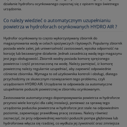
działanie hydroforu ocynkowanego zapoznaj się z opisem tego świetnego
urządzenia.
Co należy wiedzieć o automatycznym uzupełnianiu
powietrza w hydroforach ocynkowanych HYDRO AIR ?
Hydrofor ocynkowany to często wykorzystywany zbiornik do
magazynowania wody w celach spożywczych i bytowych. Popularny zbiornik
posiada wiele zalet, jak uniwersalność zastosowań, wysoka odporność na
korozję lub bezawaryjne działanie. Jednak zasadniczą wadą tego magazynu
jest jego obsługowość. Zbiornik wodny posiada komorę sprężonego
powietrza i część przeznaczoną na wodę. Należy pamiętać, iż komorę
powietrzną należy regularnie uzupełniać, aby zapewnić odpowiednie
ciśnienie zbiornika. Wymaga to od użytkownika kontroli i obsługi, dlatego
przychodzimy ze skutecznym rozwiązaniem tego problemu, czyli
urządzeniem HYDRO AIR. Urządzenie te odpowiada za automatyczne
uzupełnianie poduszki powietrznej w zbiorniku ocynkowanym.
Zastosowanie automatycznego dopompowywania powietrza w hydroforze
przynosi wiele korzyści dla całej instalacji, ponieważ za sprawą tego
urządzenia poduszka powietrzna w hydroforze jest stale na odpowiednim
poziomie, zapewniając prawidłową pracę zestawu. Należy również
zaznaczyć, że przy odpowiedniej wartości poduszki pompa głębinowa lub
hydroforowa włącza się rzadziej, co wydłuża jej żywotność oraz zmniejsza