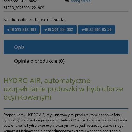
Kod produktu:
8652-
dodaj opinię
617FB_20250901221909
Nasi konsultanci chętnie Ci doradzą
+48 511 212 484
+48 504 354 392
+48 23 661 65 54
Opis
Opinie o produkcie (0)
HYDRO AIR, automatyczne
uzupełnianie poduszki w hydroforze
ocynkowanym
Proponujemy HYDRO AIR, czyli innowacyjny produkt który jest nowością i
tym samym autorskim projektem. Hydro AIR służy do uzupełniania poduszki
powietrznej w hydroforze ocynkowanym, więc jeśli potrzebujesz realnego
wsparcia i jednocześnie bezobsługowego systemu wodnego opartego o