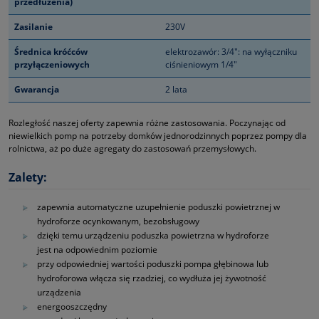
przedłużenia)
Zasilanie
230V
Średnica króćców
elektrozawór: 3/4": na wyłączniku
przyłączeniowych
ciśnieniowym 1/4"
Gwarancja
2 lata
Rozległość naszej oferty zapewnia różne zastosowania. Poczynając od
niewielkich pomp na potrzeby domków jednorodzinnych poprzez pompy dla
rolnictwa, aż po duże agregaty do zastosowań przemysłowych.
Zalety:
zapewnia automatyczne uzupełnienie poduszki powietrznej w
hydroforze ocynkowanym, bezobsługowy
dzięki temu urządzeniu poduszka powietrzna w hydroforze
jest na odpowiednim poziomie
przy odpowiedniej wartości poduszki pompa głębinowa lub
hydroforowa włącza się rzadziej, co wydłuża jej żywotność
urządzenia
energooszczędny