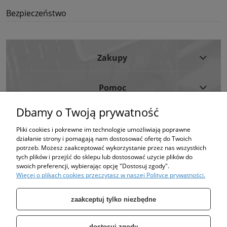
Bezpieczeństwo
Zakupy
Pomoc
Dbamy o Twoją prywatność
Moje Konto
Pliki cookies i pokrewne im technologie umożliwiają poprawne
działanie strony i pomagają nam dostosować ofertę do Twoich
Informacje
potrzeb. Możesz zaakceptować wykorzystanie przez nas wszystkich
tych plików i przejść do sklepu lub dostosować użycie plików do
swoich preferencji, wybierając opcję "Dostosuj zgody".
Strona korzysta z plików cookies w celu realizacji usług i zgodnie z Polityką
Więcej o plikach cookies przeczytasz w naszej Polityce prywatności.
Plików Cookies.
Możesz określić warunki przechowywania lub dostępu do plików cookies w
Twojej przeglądarce. (polityka prywatności)
zaakceptuj tylko niezbędne
dostosuj zgody