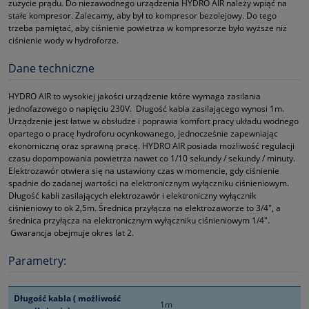
zużycie prądu. Do niezawodnego urządzenia HYDRO AIR należy wpiąć na
stałe kompresor. Zalecamy, aby był to kompresor bezolejowy. Do tego
trzeba pamiętać, aby ciśnienie powietrza w kompresorze było wyższe niż
ciśnienie wody w hydroforze.
Dane techniczne
HYDRO AIR to wysokiej jakości urządzenie które wymaga zasilania
jednofazowego o napięciu 230V. Długość kabla zasilającego wynosi 1m.
Urządzenie jest łatwe w obsłudze i poprawia komfort pracy układu wodnego
opartego o pracę hydroforu ocynkowanego, jednocześnie zapewniając
ekonomiczną oraz sprawną pracę. HYDRO AIR posiada możliwość regulacji
czasu dopompowania powietrza nawet co 1/10 sekundy / sekundy / minuty.
Elektrozawór otwiera się na ustawiony czas w momencie, gdy ciśnienie
spadnie do zadanej wartości na elektronicznym wyłączniku ciśnieniowym.
Długość kabli zasilających elektrozawór i elektroniczny wyłącznik
ciśnieniowy to ok 2,5m. Średnica przyłącza na elektrozaworze to 3/4", a
średnica przyłącza na elektronicznym wyłączniku ciśnieniowym 1/4".
Gwarancja obejmuje okres lat 2.
Parametry:
Długość kabla ( możliwość
1m