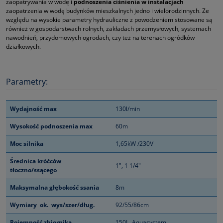
zaopatrywania w wodę i
podnoszenia ciśnienia w instalacjach
zaopatrzenia w wodę budynków mieszkalnych jedno i wielorodzinnych. Ze
względu na wysokie parametry hydrauliczne z powodzeniem stosowane są
również w gospodarstwach rolnych, zakładach przemysłowych, systemach
nawodnień, przydomowych ogrodach, czy też na terenach ogródków
działkowych.
Parametry:
Wydajność max
130l/min
Wysokość podnoszenia max
60m
Moc silnika
1,65kW /230V
Średnica króćców
1", 1 1/4"
tłoczno/ssącego
Maksymalna głębokość ssania
8m
Wymiary ok. wys/szer/dług.
92/55/86cm
Pojemność zbiornika
150L Aquasystem