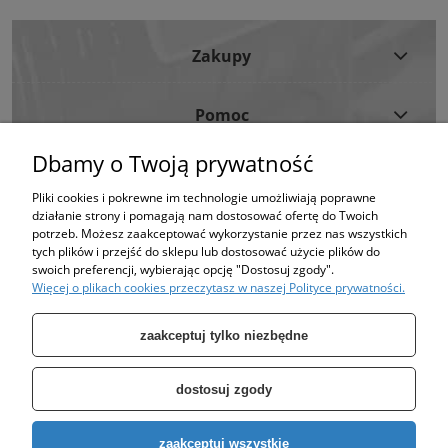
Zakupy
Pomoc
Dbamy o Twoją prywatność
Moje Konto
Pliki cookies i pokrewne im technologie umożliwiają poprawne
działanie strony i pomagają nam dostosować ofertę do Twoich
Informacje
potrzeb. Możesz zaakceptować wykorzystanie przez nas wszystkich
tych plików i przejść do sklepu lub dostosować użycie plików do
swoich preferencji, wybierając opcję "Dostosuj zgody".
Strona korzysta z plików cookies w celu realizacji usług i zgodnie z Polityką
Więcej o plikach cookies przeczytasz w naszej Polityce prywatności.
Plików Cookies.
Możesz określić warunki przechowywania lub dostępu do plików cookies w
Twojej przeglądarce. (polityka prywatności)
zaakceptuj tylko niezbędne
dostosuj zgody
Specjalizujemy się w sprzedaży pomp oraz zbiorników takich jak: zbiornik
zaakceptuj wszystkie