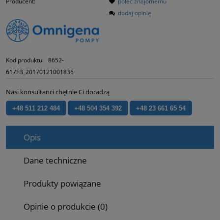
Producent:
poleć znajomemu
dodaj opinię
Kod produktu:
8652-
617FB_20170121001836
Nasi konsultanci chętnie Ci doradzą
+48 511 212 484
+48 504 354 392
+48 23 661 65 54
Opis
Dane techniczne
Produkty powiązane
Opinie o produkcie (0)