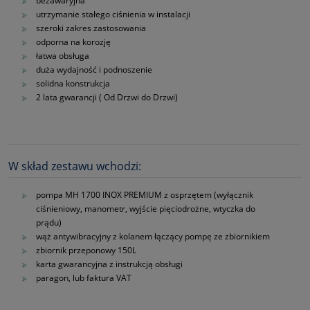
bezawaryjna
utrzymanie stałego ciśnienia w instalacji
szeroki zakres zastosowania
odporna na korozję
łatwa obsługa
duża wydajność i podnoszenie
solidna konstrukcja
2 lata gwarancji ( Od Drzwi do Drzwi)
W skład zestawu wchodzi:
pompa MH 1700 INOX PREMIUM z osprzętem (wyłącznik
ciśnieniowy, manometr, wyjście pięciodrożne, wtyczka do
prądu)
wąż antywibracyjny z kolanem łączący pompę ze zbiornikiem
zbiornik przeponowy 150L
karta gwarancyjna z instrukcją obsługi
paragon, lub faktura VAT