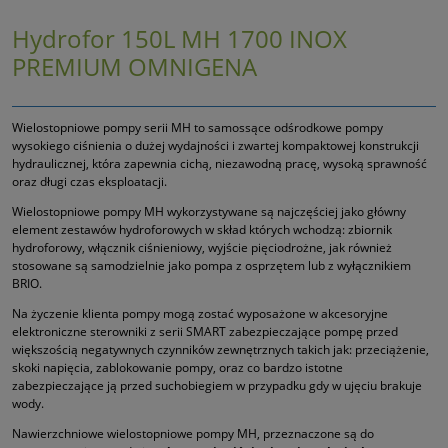
Hydrofor 150L MH 1700 INOX
PREMIUM OMNIGENA
Wielostopniowe pompy serii MH to samossące odśrodkowe pompy
wysokiego ciśnienia o dużej wydajności i zwartej kompaktowej konstrukcji
hydraulicznej, która zapewnia cichą, niezawodną pracę, wysoką sprawność
oraz długi czas eksploatacji.
Wielostopniowe pompy MH wykorzystywane są najczęściej jako główny
element zestawów hydroforowych w skład których wchodzą: zbiornik
hydroforowy, włącznik ciśnieniowy, wyjście pięciodrożne, jak również
stosowane są samodzielnie jako pompa z osprzętem lub z wyłącznikiem
BRIO.
Na życzenie klienta pompy mogą zostać wyposażone w akcesoryjne
elektroniczne sterowniki z serii SMART zabezpieczające pompę przed
większością negatywnych czynników zewnętrznych takich jak: przeciążenie,
skoki napięcia, zablokowanie pompy, oraz co bardzo istotne
zabezpieczające ją przed suchobiegiem w przypadku gdy w ujęciu brakuje
wody.
Nawierzchniowe wielostopniowe pompy MH, przeznaczone są do