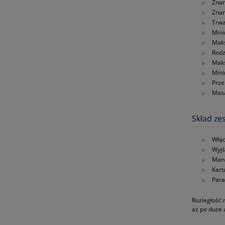
Znam
Znam
Trwa
Mini
Maks
Rodz
Maks
Mini
Prze
Masa
Skład ze
Włąc
Wyjś
Man
Kart
Para
Rozległość 
aż po duże