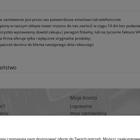
e zamówienie jest przez nas potwierdzone emailowo lub telefonicznie
piony w naszym sklepie towar możesz do nas zwrócić w ciągu 14 dni bez podani
szystko wystawiamy dowód zakupu ( paragon fiskalny, lub na życzenie faktura VA
a firma oferuje tylko i wyłącznie oryginalne produkty
paczek dociera do klienta następnego dnia roboczego
zeństwo
Moje Konto
ać?
Logowanie
ania
Moje zamówienia
rywatności
Przechowalnia
n zakupów
Ustawienia konta
trony i pomagają nam dostosować ofertę do Twoich potrzeb. Możesz zaakceptować 