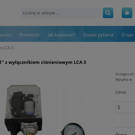
wości
Promocje
Jak kupować?
Częste pytania
O nas
ym LCA 3
1" z wyłącznikiem ciśnieniowym LCA 3
Dostępność:
Wysyłka w:
Cena:
Ocena: