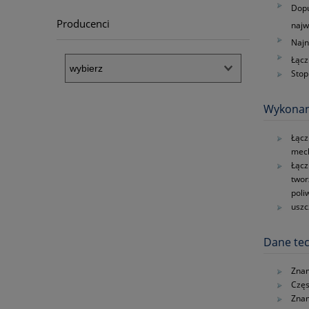
Dopu
Producenci
najw
Najn
Łącz
Stop
Wykonan
Łącz
mec
Łącz
twor
poli
uszc
Dane tec
Znam
Częs
Znam