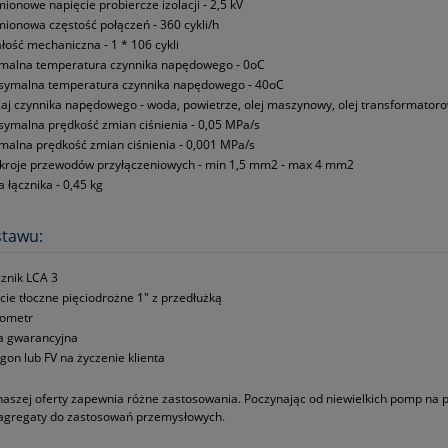
ionowe napięcie probiercze izolacji ‑ 2,5 kV
ionowa częstość połączeń ‑ 360 cykli/h
łość mechaniczna ‑ 1 * 106 cykli
malna temperatura czynnika napędowego ‑ 0oC
ymalna temperatura czynnika napędowego ‑ 40oC
aj czynnika napędowego ‑ woda, powietrze, olej maszynowy, olej transformator
ymalna prędkość zmian ciśnienia ‑ 0,05 MPa/s
malna prędkość zmian ciśnienia ‑ 0,001 MPa/s
kroje przewodów przyłączeniowych ‑ min 1,5 mm2 ‑ max 4 mm2
 łącznika ‑ 0,45 kg
stawu:
znik LCA 3
cie tłoczne pięciodrożne 1" z przedłużką
ometr
a gwarancyjna
gon lub FV na życzenie klienta
naszej oferty zapewnia różne zastosowania. Poczynając od niewielkich pomp na
 agregaty do zastosowań przemysłowych.