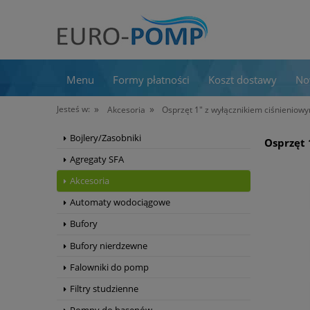
Menu
Formy płatności
Koszt dostawy
No
»
»
Jesteś w:
Akcesoria
Osprzęt 1" z wyłącznikiem ciśnieniow
Bojlery/Zasobniki
Osprzęt 
Agregaty SFA
Akcesoria
Automaty wodociągowe
Bufory
Bufory nierdzewne
Falowniki do pomp
Filtry studzienne