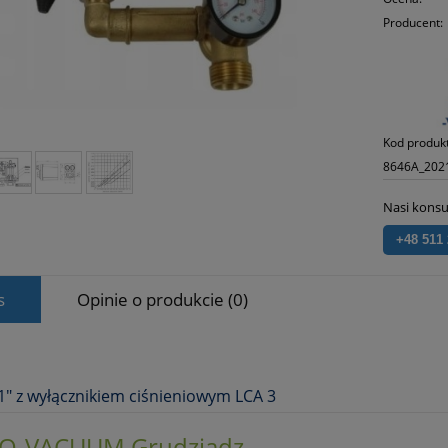
Producent:
Kod produk
8646A_202
Nasi konsu
+48 511
s
Opinie o produkcie (0)
1" z wyłącznikiem ciśnieniowym LCA 3
O-VACUUM Grudziądz