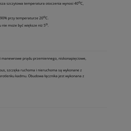
o
ższa szczytowa temperatura otoczenia wynosi 40
C,
o
o 90% przy temperaturze 20
C.
o
 nie może być większe niż 5
.
iki manewrowe prądu przemiennego, niskonapięciowe,
rpus, szczęka ruchoma i nieruchoma są wykonane z
rotlenku kadmu. Obudowa łącznika jest wykonana z