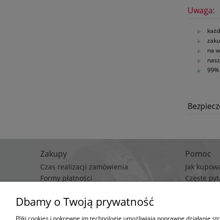
Uwaga:
każd
zaku
na w
nasz
99% 
Bezpiec
Zakupy
Pomoc
Czas realizacji zamówienia
Jak kupow
Formy płatności
Częste pyt
Koszt dostawy
Polityka p
Dbamy o Twoją prywatność
Regulami
Pliki cookies i pokrewne im technologie umożliwiają poprawne działanie s