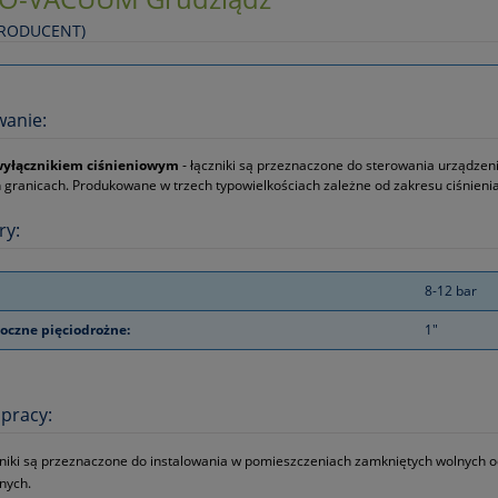
PRODUCENT)
wanie:
wyłącznikiem ciśnieniowym
‑ łączniki są przeznaczone do sterowania urządzeni
 granicach. Produkowane w trzech typowielkościach zależne od zakresu ciśnienia
ry:
8-12 bar
łoczne pięciodrożne:
1"
pracy:
niki są przeznaczone do instalowania w pomieszczeniach zamkniętych wolnych o
nych.