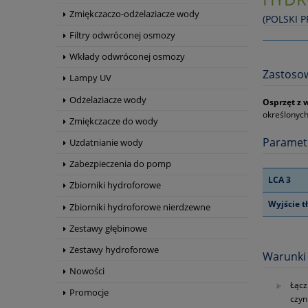
Zmiękczaczo-odżelaziacze wody
(POLSKI 
Filtry odwróconej osmozy
Wkłady odwróconej osmozy
Zastoso
Lampy UV
Odżelaziacze wody
Osprzęt z 
określonych
Zmiękczacze do wody
Paramet
Uzdatnianie wody
Zabezpieczenia do pomp
LCA 3
Zbiorniki hydroforowe
Wyjście t
Zbiorniki hydroforowe nierdzewne
Zestawy głębinowe
Zestawy hydroforowe
Warunki 
Nowości
Łącz
Promocje
czyn