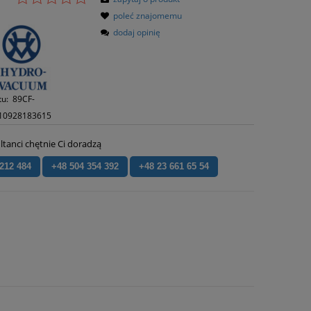
poleć znajomemu
dodaj opinię
tu:
89CF-
10928183615
ltanci chętnie Ci doradzą
 212 484
+48 504 354 392
+48 23 661 65 54