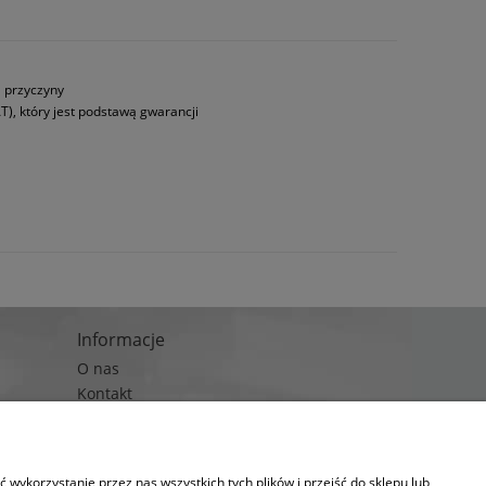
a przyczyny
T), który jest podstawą gwarancji
Informacje
O nas
Kontakt
Blog
wykorzystanie przez nas wszystkich tych plików i przejść do sklepu lub