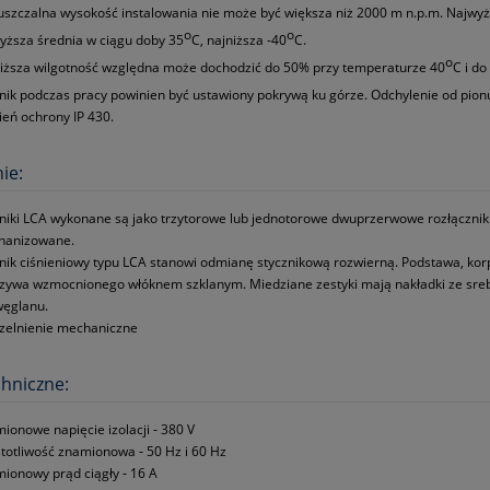
szczalna wysokość instalowania nie może być większa niż 2000 m n.p.m. Najwy
o
o
yższa średnia w ciągu doby 35
C, najniższa -40
C.
o
iższa wilgotność względna może dochodzić do 50% przy temperaturze 40
C i d
nik podczas pracy powinien być ustawiony pokrywą ku górze. Odchylenie od pionu
ień ochrony IP 430.
ie:
niki LCA wykonane są jako trzytorowe lub jednotorowe dwuprzerwowe rozłączn
hanizowane.
nik ciśnieniowy typu LCA stanowi odmianę stycznikową rozwierną. Podstawa, ko
zywa wzmocnionego włóknem szklanym. Miedziane zestyki mają nakładki ze sreb
węglanu.
zelnienie mechaniczne
hniczne:
ionowe napięcie izolacji ‑ 380 V
totliwość znamionowa ‑ 50 Hz i 60 Hz
ionowy prąd ciągły ‑ 16 A