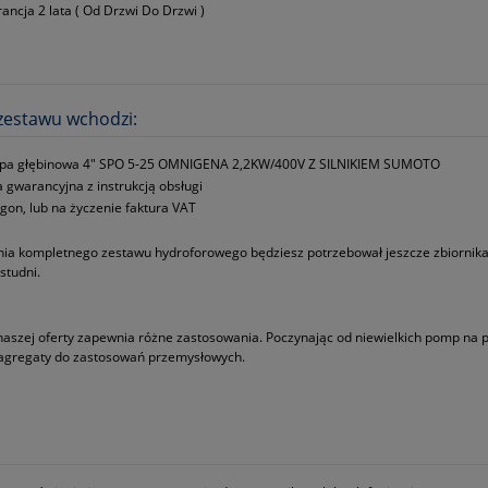
ancja 2 lata ( Od Drzwi Do Drzwi )
zestawu wchodzi:
pa głębinowa 4" SPO 5-25 OMNIGENA 2,2KW/400V Z SILNIKIEM SUMOTO
a gwarancyjna z instrukcją obsługi
gon, lub na życzenie faktura VAT
ia kompletnego zestawu hydroforowego będziesz potrzebował jeszcze zbiornika,
studni.
naszej oferty zapewnia różne zastosowania. Poczynając od niewielkich pomp na
 agregaty do zastosowań przemysłowych.