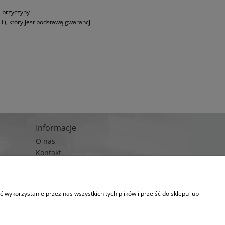
a przyczyny
T), który jest podstawą gwarancji
Informacje
O nas
Kontakt
Blog
wykorzystanie przez nas wszystkich tych plików i przejść do sklepu lub
kies.
lityka prywatności)