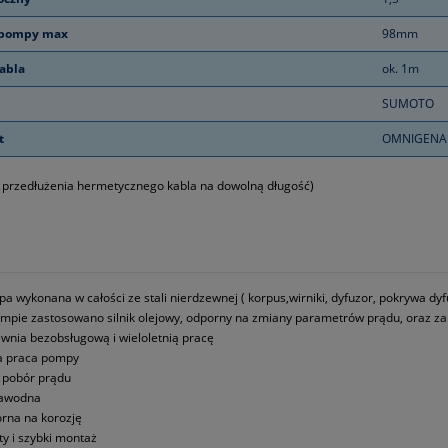
 pompy max
98mm
abla
ok. 1m
SUMOTO
t
OMNIGENA
 przedłużenia hermetycznego kabla na dowolną długość)
a wykonana w całości ze stali nierdzewnej ( korpus,wirniki, dyfuzor, pokrywa dyfu
mpie zastosowano silnik olejowy, odporny na zmiany parametrów prądu, oraz za
wnia bezobsługową i wieloletnią pracę
a praca pompy
i pobór prądu
zawodna
rna na korozję
ty i szybki montaż