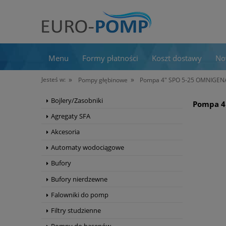
Menu
Formy płatności
Koszt dostawy
No
»
»
Jesteś w:
Pompy głębinowe
Pompa 4" SPO 5-25 OMNIGENA
Bojlery/Zasobniki
Pompa 4
Agregaty SFA
Akcesoria
Automaty wodociągowe
Bufory
Bufory nierdzewne
Falowniki do pomp
Filtry studzienne