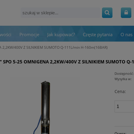
wości
Promocje
Jak kupować?
Częste pytania
O nas
 2,2KW/400V Z SILNIKIEM SUMOTO Q-111L/min H-160m(16BAR)
" SPO 5-25 OMNIGENA 2,2KW/400V Z SILNIKIEM SUMOTO Q-
Dostępność:
Wysyłka w:
Cena:
Ocena: