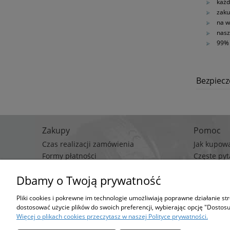
każd
zaku
na w
nasz
99% 
Bezpiec
Zakupy
Pomoc
Czas realizacji zamówienia
Jak kupow
Formy płatności
Częste pyt
Koszt dostawy
Polityka p
Dbamy o Twoją prywatność
Regulami
Pliki cookies i pokrewne im technologie umożliwiają poprawne działanie s
Stro
dostosować użycie plików do swoich preferencji, wybierając opcję "Dostosu
Możesz określić wa
Więcej o plikach cookies przeczytasz w naszej Polityce prywatności.