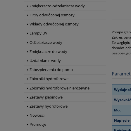
Zmiękczaczo-odżelaziacze wody
Filtry odwróconej osmozy
Wkłady odwróconej osmozy
Pompy głębi
Lampy UV
Zakres para
Odżelaziacze wody
Ze względu
domów jedno
Zmiękczacze do wody
bezobsługow
Uzdatnianie wody
Zabezpieczenia do pomp
Paramet
Zbiorniki hydroforowe
Zbiorniki hydroforowe nierdzewne
Wydajnoś
Zestawy głębinowe
Wysokość
Zestawy hydroforowe
Moc
Nowości
Napięcie
Promocje
Króciec t