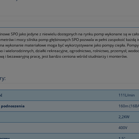
nowe SPO jako jedyne z niewielu dostępnych na rynku pomp wykonane są w całośc
metrów i mocy silnika pomp głębinowych SPO pozwala w pełni zaspokoić każdą in
 na wykonanie materiałowe moga być wykorzystywane jako pompy ciepła. Pompy 
 i wielorodzinnych, działki rekreacyjne, ogrodnictwo, rolnictwo, przemysł, wodo
ą i bezawaryjną pracę, jest bardzo ceniona wśród studniarzy i monterów.
ry:
ć
111L/min
 podnoszenia
160m (16B
2,2KW
400V
łoczny
1,5"