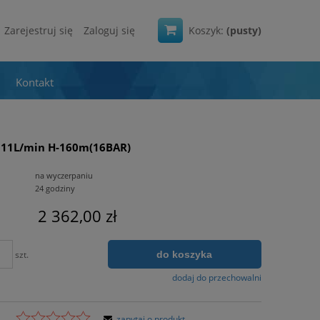
Zarejestruj się
Zaloguj się
Koszyk:
(pusty)
Kontakt
111L/min H-160m(16BAR)
na wyczerpaniu
24 godziny
2 362,00 zł
do koszyka
szt.
dodaj do przechowalni
zapytaj o produkt