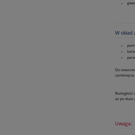
gwar
W skład 
pom
kart
para
Do stworzen
zamknięcia 
Rozległość 
aż po duże
Uwaga: