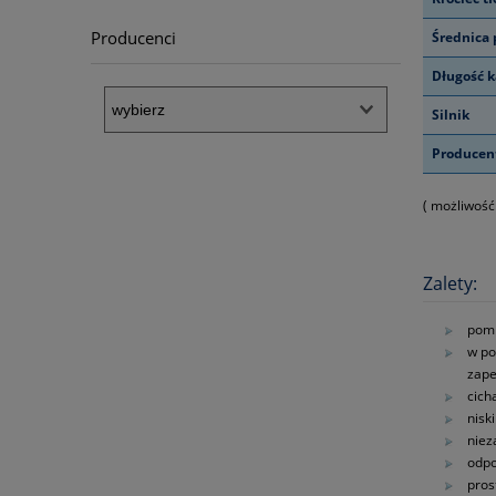
Producenci
Średnica
Długość k
Silnik
Producen
( możliwość
Zalety:
pomp
w po
zape
cich
nisk
nie
odpo
pros