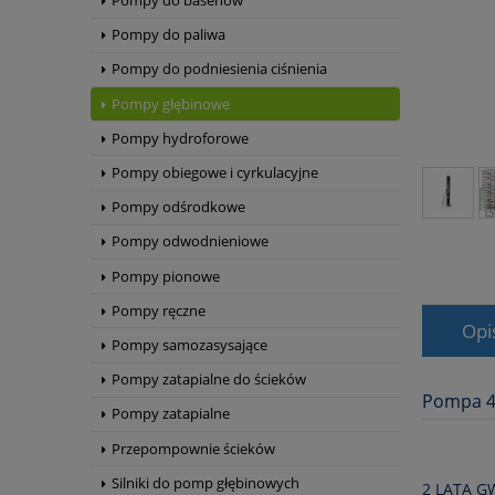
Pompy do basenów
Pompy do paliwa
Pompy do podniesienia ciśnienia
Pompy głębinowe
Pompy hydroforowe
Pompy obiegowe i cyrkulacyjne
Pompy odśrodkowe
Pompy odwodnieniowe
Pompy pionowe
Pompy ręczne
Opi
Pompy samozasysające
Pompy zatapialne do ścieków
Pompa 4
Pompy zatapialne
Przepompownie ścieków
Silniki do pomp głębinowych
2 LATA G