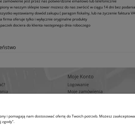
e zamówienie jest przez nas potwierdzone emailowo lub telefonicznie
piony w naszym sklepie towar możesz do nas zwrócić w ciągu 14 dni bez podani
szystko wystawiamy dowód zakupu ( paragon fiskalny, lub na życzenie faktura VA
a firma oferuje tylko i wyłącznie oryginalne produkty
paczek dociera do klienta następnego dnia roboczego
zeństwo
Moje Konto
ać?
Logowanie
ania
Moje zamówienia
rywatności
Przechowalnia
n zakupów
Ustawienia konta
trony i pomagają nam dostosować ofertę do Twoich potrzeb. Możesz zaakceptować 
na korzysta z plików cookies w celu realizacji usług i zgodnie z Polityką Plików Coo
j zgody".
runki przechowywania lub dostępu do plików cookies w Twojej przeglądarce. (po