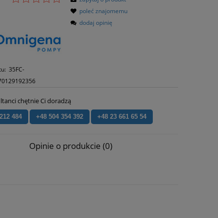
poleć znajomemu
dodaj opinię
tu:
35FC-
70129192356
ltanci chętnie Ci doradzą
 212 484
+48 504 354 392
+48 23 661 65 54
Opinie o produkcie (0)