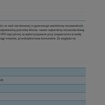
i ze stali nierdzewnej co gwarantuje wieloletnią niezawodność.
dywidualną potrzebę klienta- nawet najbardziej niestandardową.
SPO najczęściej są wykorzystywane przy zaopatrzeniu w wodę
ciągi miejskie, przedsiębiorstwa komunalne. Ze względu na
AR)