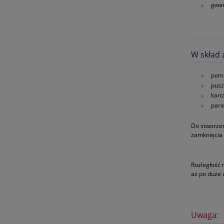
gwar
W skład 
pom
pusz
kart
para
Do stworzen
zamknięcia 
Rozległość 
aż po duże
Uwaga: