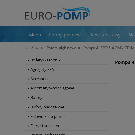
Menu
Formy płatności
Koszt dostawy
No
»
»
Jesteś w:
Pompy głębinowe
Pompa 4" SPO 5-4 OMNIGENA 
Bojlery/Zasobniki
Pompa 4
Agregaty SFA
Akcesoria
Automaty wodociągowe
Bufory
Bufory nierdzewne
Falowniki do pomp
Filtry studzienne