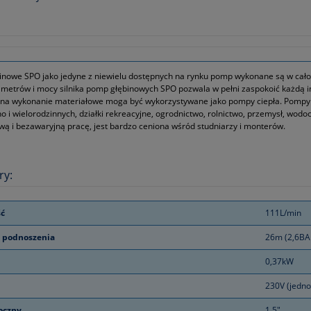
nowe SPO jako jedyne z niewielu dostępnych na rynku pomp wykonane są w całośc
metrów i mocy silnika pomp głębinowych SPO pozwala w pełni zaspokoić każdą in
 na wykonanie materiałowe moga być wykorzystywane jako pompy ciepła. Pompy 
 i wielorodzinnych, działki rekreacyjne, ogrodnictwo, rolnictwo, przemysł, wodo
ą i bezawaryjną pracę, jest bardzo ceniona wśród studniarzy i monterów.
ry:
ć
111L/min
 podnoszenia
26m (2,6BA
0,37kW
230V (jedn
łoczny
1,5"