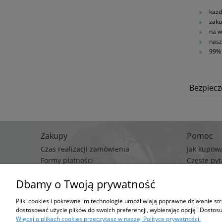
każd
zaku
na w
nasz
99% 
Bezpiec
Zakupy
Pomoc
Czas realizacji zamówienia
Jak kupow
Formy płatności
Częste pyt
Koszt dostawy
Polityka p
Dbamy o Twoją prywatność
Regulami
Pliki cookies i pokrewne im technologie umożliwiają poprawne działanie s
Stro
dostosować użycie plików do swoich preferencji, wybierając opcję "Dostosu
Możesz określić wa
Więcej o plikach cookies przeczytasz w naszej Polityce prywatności.