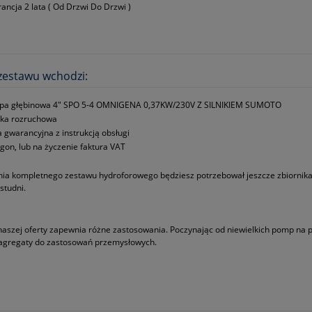
ancja 2 lata ( Od Drzwi Do Drzwi )
zestawu wchodzi:
pa głębinowa 4" SPO 5-4 OMNIGENA 0,37KW/230V Z SILNIKIEM SUMOTO
ka rozruchowa
a gwarancyjna z instrukcją obsługi
gon, lub na życzenie faktura VAT
ia kompletnego zestawu hydroforowego będziesz potrzebował jeszcze zbiornika,
studni.
naszej oferty zapewnia różne zastosowania. Poczynając od niewielkich pomp na
 agregaty do zastosowań przemysłowych.