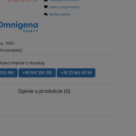
poleć znajomemu
dodaj opinię
tu:
35FC-
70129160952
ltanci chętnie Ci doradzą
 212 484
+48 504 354 392
+48 23 661 65 54
Opinie o produkcie (0)