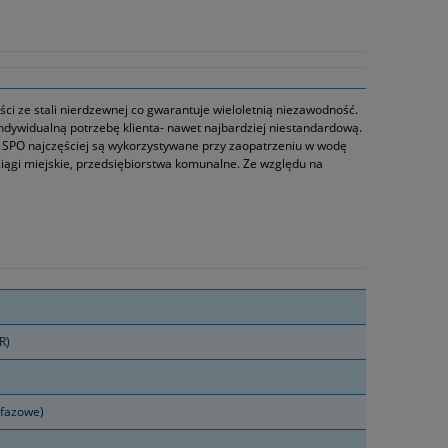
i ze stali nierdzewnej co gwarantuje wieloletnią niezawodność.
dywidualną potrzebę klienta- nawet najbardziej niestandardową.
SPO najczęściej są wykorzystywane przy zaopatrzeniu w wodę
ciągi miejskie, przedsiębiorstwa komunalne. Ze względu na
R)
ofazowe)