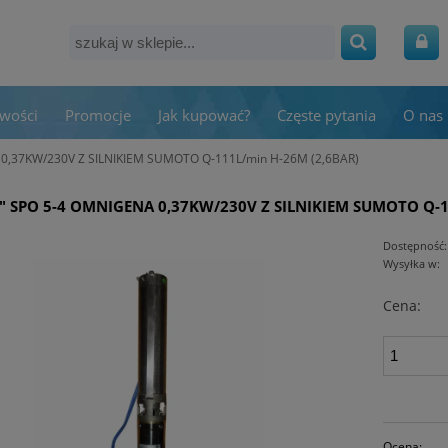
wości
Promocje
Jak kupować?
Częste pytania
O nas
0,37KW/230V Z SILNIKIEM SUMOTO Q-111L/min H-26M (2,6BAR)
" SPO 5-4 OMNIGENA 0,37KW/230V Z SILNIKIEM SUMOTO Q-1
Dostępność:
Wysyłka w:
Cena:
Ocena: