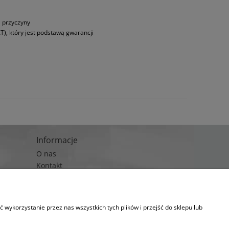
a przyczyny
T), który jest podstawą gwarancji
Informacje
O nas
Kontakt
Blog
wykorzystanie przez nas wszystkich tych plików i przejść do sklepu lub
kies.
lityka prywatności)