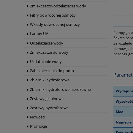
Zmiękczaczo-odżelaziacze wody
Filtry odwróconej osmozy
Wkłady odwróconej osmozy
Pompy głębi
Lampy UV
Zakres para
Odżelaziacze wody
Ze względu
domów jedno
Zmiękczacze do wody
bezobsługow
Uzdatnianie wody
Zabezpieczenia do pomp
Paramet
Zbiorniki hydroforowe
Zbiorniki hydroforowe nierdzewne
Wydajnoś
Zestawy głębinowe
Wysokość
Zestawy hydroforowe
Moc
Nowości
Napięcie
Promocje
Króciec t