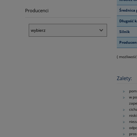
Producenci
Średnica
Długość k
Silnik
Producen
( możliwość
Zalety:
pomp
w po
zape
cich
nisk
nie
odpo
pros