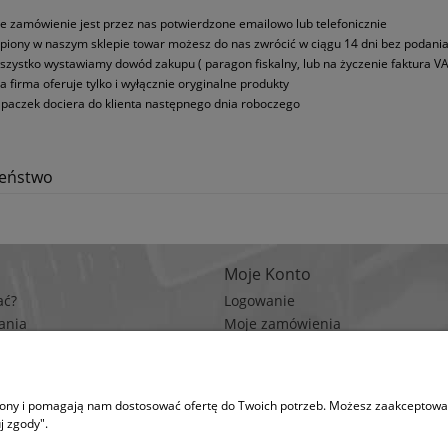
e zamówienie jest przez nas potwierdzone emailowo lub telefonicznie
piony w naszym sklepie towar możesz do nas zwrócić w ciągu 14 dni bez podani
szystko wystawiamy dowód zakupu ( paragon fiskalny, lub na życzenie faktura VA
a firma oferuje tylko i wyłącznie oryginalne produkty
paczek dociera do klienta następnego dnia roboczego
zeństwo
Moje Konto
ać?
Logowanie
ania
Moje zamówienia
rywatności
Przechowalnia
n zakupów
Ustawienia konta
trony i pomagają nam dostosować ofertę do Twoich potrzeb. Możesz zaakceptować 
na korzysta z plików cookies w celu realizacji usług i zgodnie z Polityką Plików Coo
j zgody".
runki przechowywania lub dostępu do plików cookies w Twojej przeglądarce. (po