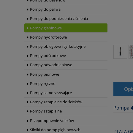
Pompy do basenów
Pompy do paliwa
Pompy do podniesienia ciśnienia
Pompy głębinowe
Pompy hydroforowe
Pompy obiegowe i cyrkulacyjne
Pompy odśrodkowe
Pompy odwodnieniowe
Pompy pionowe
Pompy ręczne
Opi
Pompy samozasysające
Pompy zatapialne do ścieków
Pompa 4
Pompy zatapialne
Przepompownie ścieków
Silniki do pomp głębinowych
2 LATA G