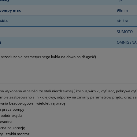
 pompy max
98mm
abla
ok. 1m
SUMOTO
t
OMNIGENA
 przedłużenia hermetycznego kabla na dowolną długość)
a wykonana w całości ze stali nierdzewnej ( korpus,wirniki, dyfuzor, pokrywa dyfu
mpie zastosowano silnik olejowy, odporny na zmiany parametrów prądu, oraz za
wnia bezobsługową i wieloletnią pracę
a praca pompy
i pobór prądu
zawodna
rna na korozję
ty i szybki montaż