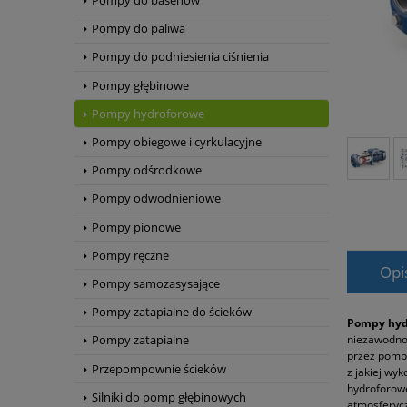
Pompy do basenów
Pompy do paliwa
Pompy do podniesienia ciśnienia
Pompy głębinowe
Pompy hydroforowe
Pompy obiegowe i cyrkulacyjne
Pompy odśrodkowe
Pompy odwodnieniowe
Pompy pionowe
Pompy ręczne
Opi
Pompy samozasysające
Pompy zatapialne do ścieków
Pompy hyd
niezawodnoś
Pompy zatapialne
przez pompę
Przepompownie ścieków
z jakiej wy
hydroforow
Silniki do pomp głębinowych
atmosferyc