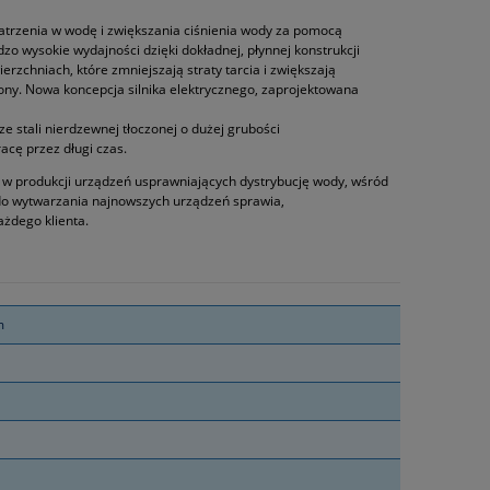
patrzenia w wodę i zwiększania ciśnienia wody za pomocą
wysokie wydajności dzięki dokładnej, płynnej konstrukcji
zchniach, które zmniejszają straty tarcia i zwiększają
zony. Nowa koncepcja silnika elektrycznego, zaprojektowana
e stali nierdzewnej tłoczonej o dużej grubości
cę przez długi czas.
ę w produkcji urządzeń usprawniających dystrybucję wody, wśród
do wytwarzania najnowszych urządzeń sprawia,
ażdego klienta.
m