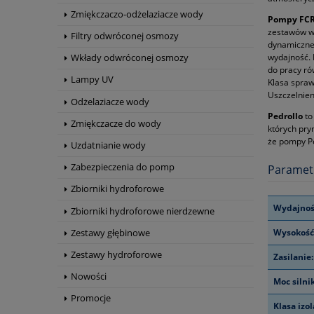
Zmiękczaczo-odżelaziacze wody
Pompy FCR
zestawów ws
Filtry odwróconej osmozy
dynamicznej
wydajność. 
Wkłady odwróconej osmozy
do pracy ró
Lampy UV
Klasa spraw
Uszczelnien
Odżelaziacze wody
Pedrollo
to
Zmiękczacze do wody
których pry
że pompy Pe
Uzdatnianie wody
Zabezpieczenia do pomp
Paramet
Zbiorniki hydroforowe
Wydajnoś
Zbiorniki hydroforowe nierdzewne
Wysokość
Zestawy głębinowe
Zestawy hydroforowe
Zasilanie:
Nowości
Moc silni
Promocje
Klasa izol