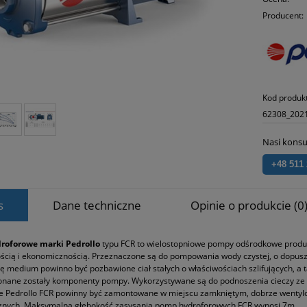
Producent:
Kod produk
62308_202
Nasi konsu
+48 511
s
Dane techniczne
Opinie o produkcie (0
roforowe marki Pedrollo
typu FCR to wielostopniowe pompy odśrodkowe produk
cią i ekonomicznością. Przeznaczone są do pompowania wody czystej, o dopuszc
 medium powinno być pozbawione ciał stałych o właściwościach szlifujących, a
konane zostały komponenty pompy. Wykorzystywane są do podnoszenia cieczy ze s
e Pedrollo FCR powinny być zamontowane w miejscu zamkniętym, dobrze wentylo
znych. Maksymalna głębokość zasysania pomp hydroforowych FCR wynosi 7m.