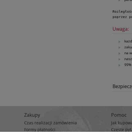
Rozległoś
poprzez p
Uwaga:
każd
zaku
na w
nasz
99% 
Bezpiec
Zakupy
Pomoc
Czas realizacji zamówienia
Jak kupow
Formy płatności
Częste pyt