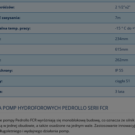
króćców:
2 1/2"x2"
 zasysania:
7m
lna temp. pracy:
-15 ° C do +
:
234mm
615mm
:
262mm
chrony:
IP 55
y:
ciągła S1
a:
3 lata
 POMP HYDROFOROWYCH PEDROLLO SERII FCR
 pompy Pedrollo FCR wyróżniają się monoblokową budową, co oznacza że silnik 
ą w jednej obudowie, a także osadzone na jednym wale. Zastosowanie innowacyj
ługoletniego i wydajnego działania pomp.