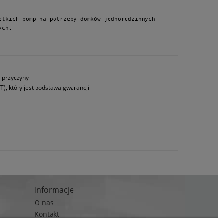
lkich pomp na potrzeby domków jednorodzinnych 
ych.
a przyczyny
T), który jest podstawą gwarancji
Informacje
O nas
Kontakt