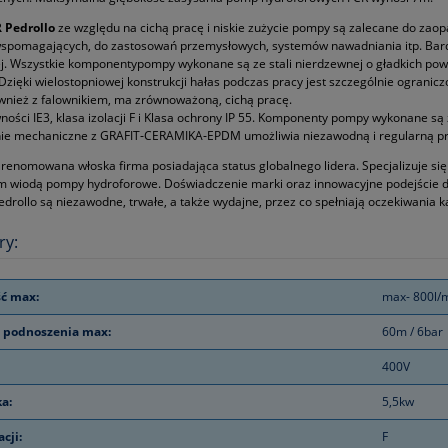
 Pedrollo
ze względu na cichą pracę i niskie zużycie pompy są zalecane do zao
pomagających, do zastosowań przemysłowych, systemów nawadniania itp. Bardzo 
. Wszystkie komponentypompy wykonane są ze stali nierdzewnej o gładkich powier
Dzięki wielostopniowej konstrukcji hałas podczas pracy jest szczególnie ogranic
wnież z falownikiem, ma zrównoważoną, cichą pracę.
ności IE3, klasa izolacji F i Klasa ochrony IP 55. Komponenty pompy wykonane są z
ie mechaniczne z GRAFIT‑CERAMIKA‑EPDM umożliwia niezawodną i regularną pra
 renomowana włoska firma posiadająca status globalnego lidera. Specjalizuje si
m wiodą pompy hydroforowe. Doświadczenie marki oraz innowacyjne podejście 
drollo są niezawodne, trwałe, a także wydajne, przez co spełniają oczekiwania k
ry:
ć max:
max- 800l/
 podnoszenia max:
60m / 6bar
400V
ka:
5,5kw
acji:
F