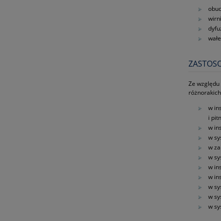
obud
wirn
dyfu
wałe
ZASTOS
Ze względu 
różnorakich
w in
i pi
w in
w sy
w za
w sy
w in
w in
w sy
w sy
w sy