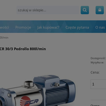
wości
Promocje
Jak kupować?
Częste pytania
O nas
0l/min
R 30/3 Pedrollo 800l/min
Dostępność:
Wysyłka w:
Cena:
Ocena: