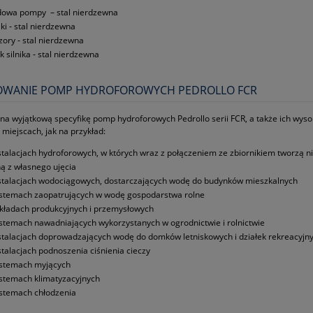
owa pompy – stal nierdzewna
iki ‑ stal nierdzewna
zory ‑ stal nierdzewna
k silnika ‑ stal nierdzewna
OWANIE POMP HYDROFOROWYCH PEDROLLO FCR
na wyjątkową specyfikę pomp hydroforowych Pedrollo serii FCR, a także ich wys
 miejscach, jak na przykład:
stalacjach hydroforowych, w których wraz z połączeniem ze zbiornikiem tworzą 
tną z własnego ujęcia
stalacjach wodociągowych, dostarczających wodę do budynków mieszkalnych
stemach zaopatrujących w wodę gospodarstwa rolne
kładach produkcyjnych i przemysłowych
stemach nawadniających wykorzystanych w ogrodnictwie i rolnictwie
stalacjach doprowadzających wodę do domków letniskowych i działek rekreacyjn
stalacjach podnoszenia ciśnienia cieczy
stemach myjących
stemach klimatyzacyjnych
stemach chłodzenia