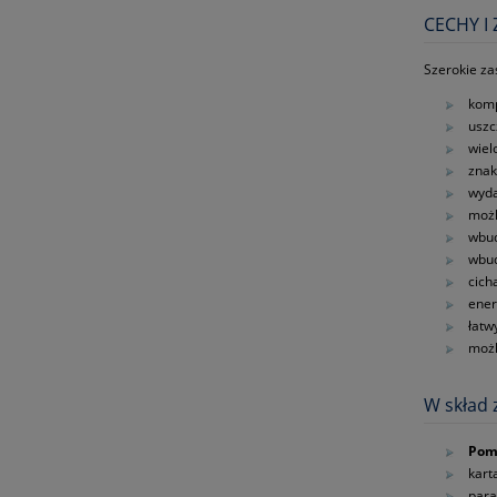
CECHY I
Szerokie za
komp
uszc
wiel
znak
wyda
możl
wbud
wbu
cich
ene
łatw
możl
W skład 
Pom
kart
para