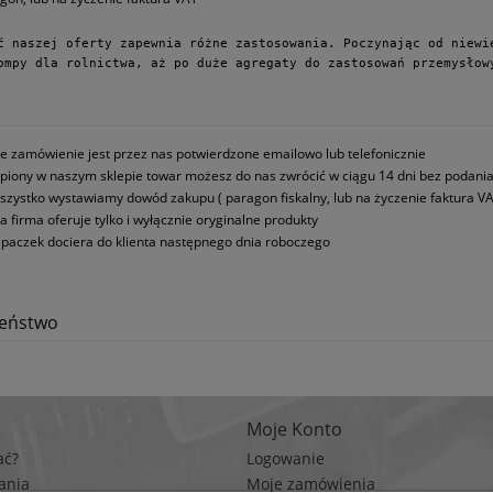
ć naszej oferty zapewnia różne zastosowania. Poczynając od niewie
ompy dla rolnictwa, aż po duże agregaty do zastosowań przemysłow
e zamówienie jest przez nas potwierdzone emailowo lub telefonicznie
piony w naszym sklepie towar możesz do nas zwrócić w ciągu 14 dni bez podani
szystko wystawiamy dowód zakupu ( paragon fiskalny, lub na życzenie faktura VA
a firma oferuje tylko i wyłącznie oryginalne produkty
paczek dociera do klienta następnego dnia roboczego
zeństwo
Moje Konto
ać?
Logowanie
ania
Moje zamówienia