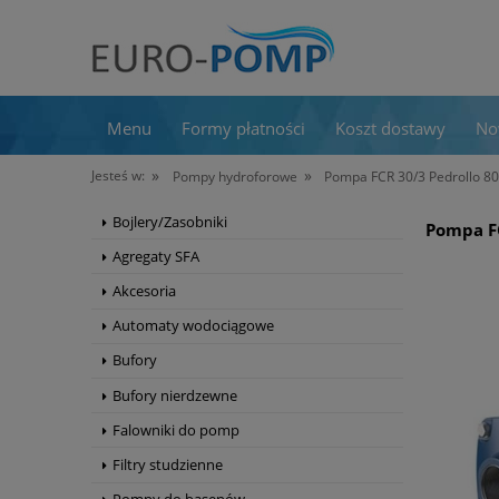
Menu
Formy płatności
Koszt dostawy
No
»
»
Jesteś w:
Pompy hydroforowe
Pompa FCR 30/3 Pedrollo 80
Bojlery/Zasobniki
Pompa FC
Agregaty SFA
Akcesoria
Automaty wodociągowe
Bufory
Bufory nierdzewne
Falowniki do pomp
Filtry studzienne