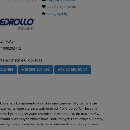
poleć znajomemu
dodaj opinię
tu:
16A0-
11008203712
ltanci chętnie Ci doradzą
 212 484
+48 504 354 392
+48 23 661 65 54
)
owane z komponentów ze stali nierdzewnej. Wyróżniają się
zalnej temperaturze w zakresie od ‑15°C do 90°C. Tłoczone
 także być nieagresywne chemicznie w stosunku do materiałów,
tudni oraz innych zbiorników – naturalnych i sztucznych. Pompy
wanym, w którym nie będą narażone na działanie czynników