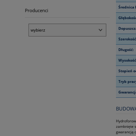
Średnica 
Producenci
Głębokość
Dopuszcza
Szerokość
Długość:
Wysokość
Stopień o
Tryb prac
Gwarancj
BUDOWA
Hydroforowe
zamknięte s
gwarancją d