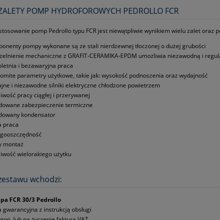
 ZALETY POMP HYDROFOROWYCH PEDROLLO FCR
stosowanie pomp Pedrollo typu FCR jest niewątpliwie wynikiem wielu zalet oraz 
onenty pompy wykonane są ze stali nierdzewnej tłoczonej o dużej grubości
zelnienie mechaniczne z GRAFIT‑CERAMIKA‑EPDM umożliwia niezawodną i regular
oletnia i bezawaryjna praca
omite parametry użytkowe, takie jak: wysokość podnoszenia oraz wydajność
jne i niezawodne silniki elektryczne chłodzone powietrzem
iwość pracy ciągłej i przerywanej
owane zabezpieczenie termiczne
dowany kondensator
a praca
rgooszczędność
y montaż
iwość wielorakiego użytku
zestawu wchodzi:
pa FCR 30/3 Pedrollo
a gwarancyjna z instrukcją obsługi
gon, lub na życzenie faktura VAT