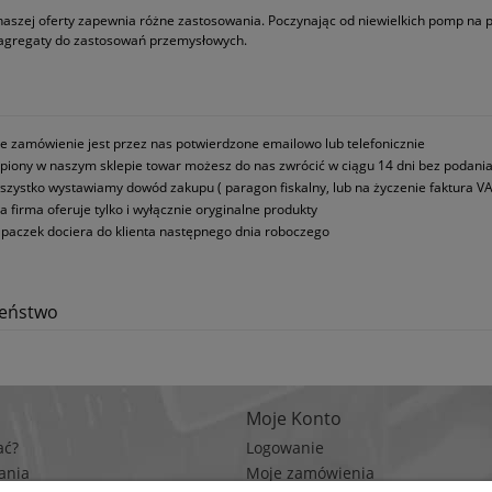
naszej oferty zapewnia różne zastosowania. Poczynając od niewielkich pomp na
 agregaty do zastosowań przemysłowych.
e zamówienie jest przez nas potwierdzone emailowo lub telefonicznie
piony w naszym sklepie towar możesz do nas zwrócić w ciągu 14 dni bez podani
szystko wystawiamy dowód zakupu ( paragon fiskalny, lub na życzenie faktura VA
a firma oferuje tylko i wyłącznie oryginalne produkty
paczek dociera do klienta następnego dnia roboczego
zeństwo
Moje Konto
ać?
Logowanie
ania
Moje zamówienia