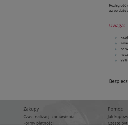
Rozległość 
aż po duże
Uwaga:
każd
zaku
na w
nasz
99% 
Bezpiec
Zakupy
Pomoc
Czas realizacji zamówienia
Jak kupow
Formy płatności
Częste pyt