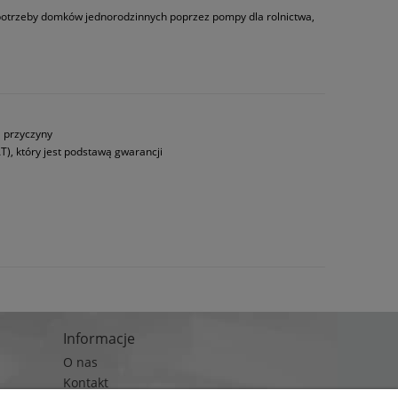
 potrzeby domków jednorodzinnych poprzez pompy dla rolnictwa,
a przyczyny
T), który jest podstawą gwarancji
Informacje
O nas
Kontakt