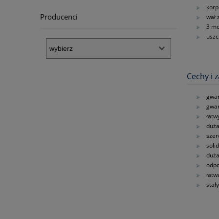
korp
Producenci
wał 
3 mo
uszc
Cechy i z
gwar
gwar
łatw
duża
szer
soli
duża
odpo
łatw
stał