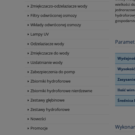
wielkości d
Zmiękczaczo-odżelaziacze wody
jednorazowy
hydroforowy
Filtry odwróconej osmozy
gospodarstw
Wkłady odwróconej osmozy
Lampy UV
Paramet
Odżelaziacze wody
Zmiękczacze do wody
Wydajnoś
Uzdatnianie wody
Wysokość
Zabezpieczenia do pomp
Zasysani
Zbiorniki hydroforowe
Ilość wir
Zbiorniki hydroforowe nierdzewne
Zestawy głębinowe
Średnica 
Zestawy hydroforowe
Nowości
Wykonan
Promocje