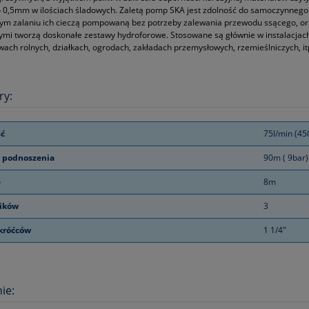
o 0,5mm w ilościach śladowych. Zaletą pomp SKA jest zdolność do samoczynneg
m zalaniu ich cieczą pompowaną bez potrzeby zalewania przewodu ssącego, ora
mi tworzą doskonałe zestawy hydroforowe. Stosowane są głównie w instalacjac
ach rolnych, działkach, ogrodach, zakładach przemysłowych, rzemieślniczych, it
ry:
ć
75l/min (45
 podnoszenia
90m ( 9bar)
e
8m
ników
3
króćców
1 1/4"
ie: