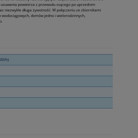
o usuwania powietrza z przewodu ssącego po uprzednim
z niezwykle długa żywotność. W połączeniu ze zbiornikami
h wodociągowych, domów jedno i wielorodzinnych,
p.
00l/h)