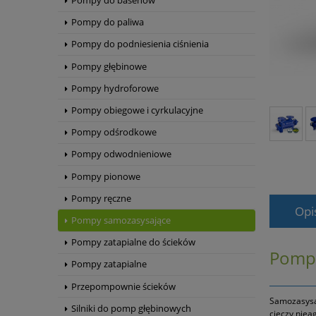
Pompy do basenów
Pompy do paliwa
Pompy do podniesienia ciśnienia
Pompy głębinowe
Pompy hydroforowe
Pompy obiegowe i cyrkulacyjne
Pompy odśrodkowe
Pompy odwodnieniowe
Pompy pionowe
Pompy ręczne
Opi
Pompy samozasysające
Pompy zatapialne do ścieków
Pompa
Pompy zatapialne
Przepompownie ścieków
Samozasysa
Silniki do pomp głębinowych
cieczy niea