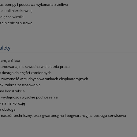
us pompy i podstawa wykonana z żeliwa
ze stali nierdzewnej
siężne wirniki
zelnienie sznurowe
alety:
ancja 3 lata
antowana, niezawodna wieloletnia praca
y dostęp do części zamiennych
 żywotność w trudnych warunkach eksploatacyjnych
oki zakres zastosowania
dna konstrukcja
 wydajność i wysokie podnoszenie
rna na korozję
a obsługa
y nadzór techniczny, oraz gwarancyjna i pogwarancyjna obsługa serwisowa