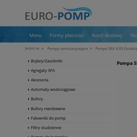
Menu
Formy płatności
Koszt dostawy
No
»
»
Jesteś w:
Pompy samozasysające
Pompa SKA 4.03 Grudzią
Bojlery/Zasobniki
Pompa SK
Agregaty SFA
Akcesoria
Automaty wodociągowe
Bufory
Bufory nierdzewne
Falowniki do pomp
Filtry studzienne