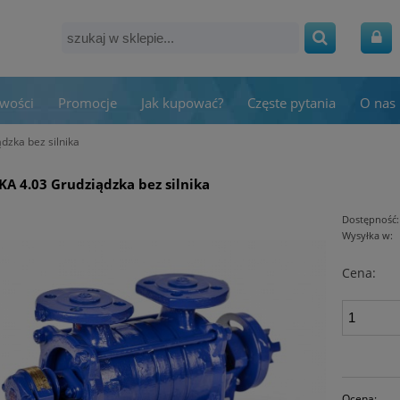
wości
Promocje
Jak kupować?
Częste pytania
O nas
dzka bez silnika
A 4.03 Grudziądzka bez silnika
Dostępność:
Wysyłka w:
Cena:
Ocena: