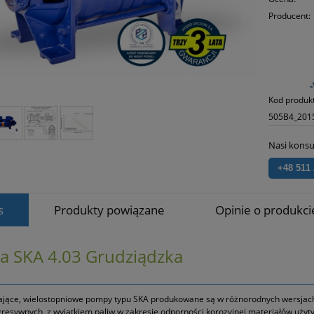
Producent:
Kod produk
505B4_201
Nasi konsu
+48 511
s
Produkty powiązane
Opinie o produkcie
 SKA 4.03 Grudziądzka
jące, wielostopniowe pompy typu SKA produkowane są w różnorodnych wersjach
gresywnych, z wyjątkiem paliw w zakresie odporności korozyjnej materiałów użytyc