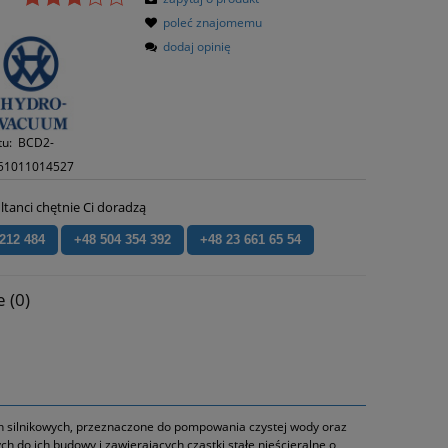
poleć znajomemu
dodaj opinię
tu:
BCD2-
51011014527
ltanci chętnie Ci doradzą
 212 484
+48 504 354 392
+48 23 661 65 54
 (0)
 silnikowych, przeznaczone do pompowania czystej wody oraz
h do ich budowy i zawierających cząstki stałe nieścieralne o