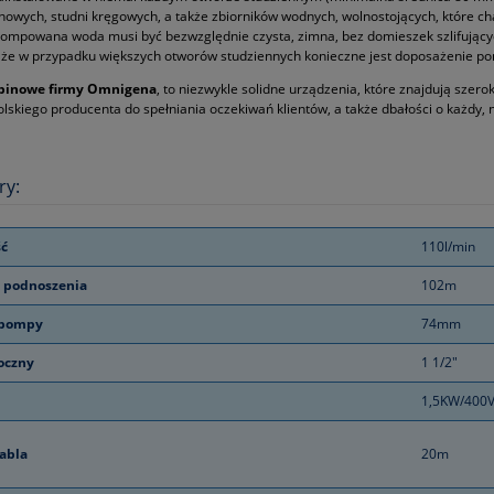
inowych, studni kręgowych, a także zbiorników wodnych, wolnostojących, które c
ompowana woda musi być bezwzględnie czysta, zimna, bez domieszek szlifujący
t, że w przypadku większych otworów studziennych konieczne jest doposażenie pom
binowe firmy Omnigena
, to niezwykle solidne urządzenia, które znajdują szer
olskiego producenta do spełniania oczekiwań klientów, a także dbałości o każdy,
ry:
ć
110l/min
 podnoszenia
102m
 pompy
74mm
łoczny
1 1/2"
1,5KW/400
abla
20m