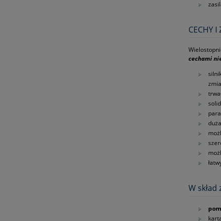
zasi
CECHY I
Wielostopni
cechami nie
siln
zmi
trwa
soli
para
duża
możl
szer
możl
łatw
W skład 
pom
kart