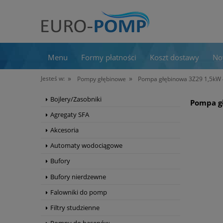
Menu
Formy płatności
Koszt dostawy
No
»
»
Jesteś w:
Pompy głębinowe
Pompa głębinowa 3Z29 1,5kW
Bojlery/Zasobniki
Pompa g
Agregaty SFA
Akcesoria
Automaty wodociągowe
Bufory
Bufory nierdzewne
Falowniki do pomp
Filtry studzienne