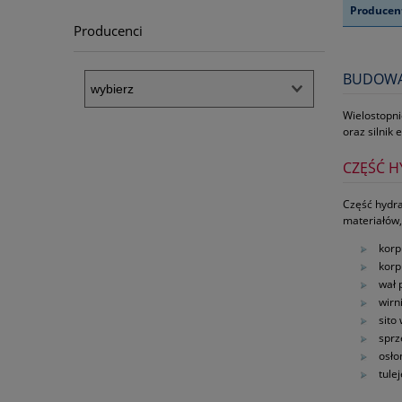
Producen
Producenci
BUDOWA 
Wielostopni
oraz silnik
CZĘŚĆ H
Część hydra
materiałów,
korp
korp
wał 
wirn
sito
sprz
osło
tule