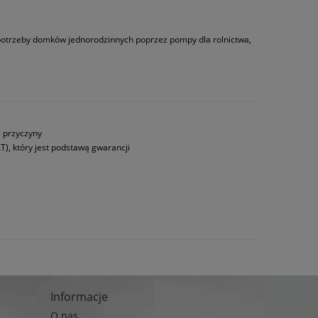
 potrzeby domków jednorodzinnych poprzez pompy dla rolnictwa,
a przyczyny
T), który jest podstawą gwarancji
Informacje
O nas