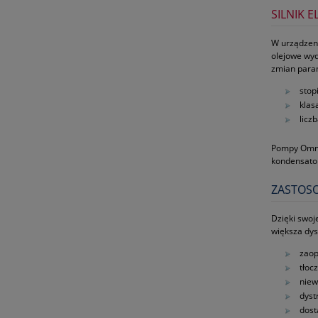
SILNIK 
W urządzeni
olejowe wyd
zmian para
stop
klasa
licz
Pompy Omni
kondensator
ZASTOSO
Dzięki swoj
większa dys
zaop
tłoc
niew
dyst
dost