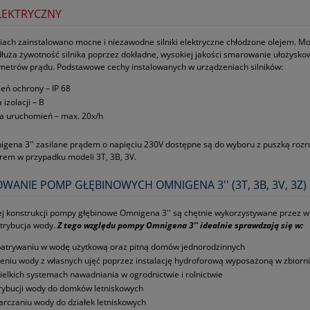
ELEKTRYCZNY
ach zainstalowano mocne i niezawodne silniki elektryczne chłodzone olejem. M
łuża żywotność silnika poprzez dokładne, wysokiej jakości smarowanie ułożys
metrów prądu. Podstawowe cechy instalowanych w urządzeniach silników:
ień ochrony – IP 68
 izolacji – B
ba uruchomień – max. 20x/h
gena 3'' zasilane prądem o napięciu 230V dostępne są do wyboru z puszką roz
em w przypadku modeli 3T, 3B, 3V.
WANIE POMP GŁĘBINOWYCH OMNIGENA 3'' (3T, 3B, 3V, 3Z)
ej konstrukcji pompy głębinowe Omnigena 3'' są chętnie wykorzystywane przez wi
trybucja wody.
Z tego względu pompy Omnigena 3'' idealnie sprawdzają się w:
atrywaniu w wodę użytkową oraz pitną domów jednorodzinnych
zeniu wody z własnych ujęć poprzez instalację hydroforową wyposażoną w zbiorn
ielkich systemach nawadniania w ogrodnictwie i rolnictwie
rybucji wody do domków letniskowych
arczaniu wody do działek letniskowych