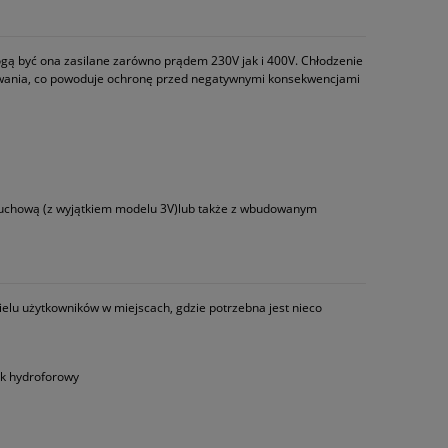
ogą być ona zasilane zarówno prądem 230V jak i 400V. Chłodzenie
kowania, co powoduje ochronę przed negatywnymi konsekwencjami
ruchową (z wyjątkiem modelu 3V)lub także z wbudowanym
elu użytkowników w miejscach, gdzie potrzebna jest nieco
ik hydroforowy