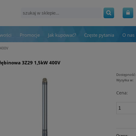
wości
Promocje
Jak kupować?
Częste pytania
O nas
 400V
łębinowa 3Z29 1,5kW 400V
Dostępność:
Wysyłka w:
Cena:
Ocena: