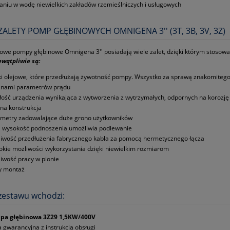
laniu w wodę niewielkich zakładów rzemieślniczych i usługowych
 ZALETY POMP GŁĘBINOWYCH OMNIGENA 3'' (3T, 3B, 3V, 3Z)
owe pompy głębinowe Omnigena 3'' posiadają wiele zalet, dzięki którym stosowan
wątpliwie są:
iki olejowe, które przedłużają żywotność pompy. Wszystko za sprawą znakomiteg
anami parametrów prądu
łość urządzenia wynikająca z wytworzenia z wytrzymałych, odpornych na korozj
dna konstrukcja
metry zadowalające duże grono użytkowników
 wysokość podnoszenia umożliwia podlewanie
iwość przedłużenia fabrycznego kabla za pomocą hermetycznego łącza
okie możliwości wykorzystania dzięki niewielkim rozmiarom
iwość pracy w pionie
y montaż
zestawu wchodzi:
pa głębinowa 3Z29 1,5KW/400V
a gwarancyjna z instrukcją obsługi