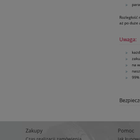
para
Rozległość 
aż po duże
Uwaga:
każd
zaku
na w
nasz
99% 
Bezpiec
Zakupy
Pomoc
Czas realizacji zamówienia
Jak kupow