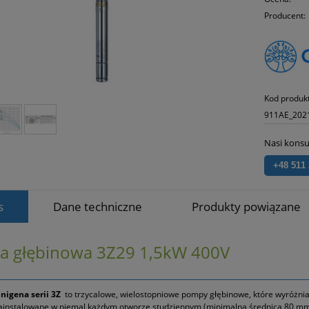
Producent:
Kod produk
911AE_202
Nasi konsu
+48 511
s
Dane techniczne
Produkty powiązane
 głębinowa 3Z29 1,5kW 400V
igena serii 3Z
to trzycalowe, wielostopniowe pompy głębinowe, które wyróżniaj
ainstalowane w niemal każdym otworze studziennym (minimalna średnica 80 m