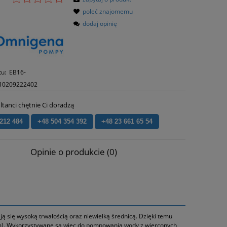
poleć znajomemu
dodaj opinię
tu:
EB16-
10209222402
ltanci chętnie Ci doradzą
 212 484
+48 504 354 392
+48 23 661 65 54
Opinie o produkcie (0)
ą się wysoką trwałością oraz niewielką średnicą. Dzięki temu
m). Wykorzystywane są więc do pompowania wody z wierconych