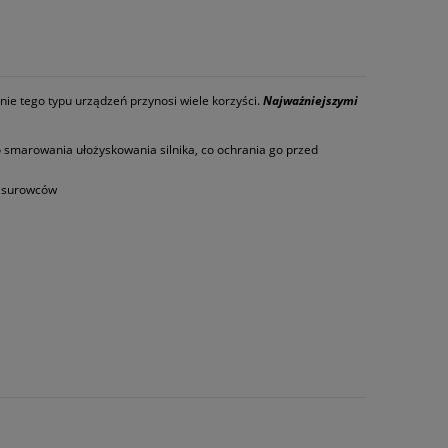
ie tego typu urządzeń przynosi wiele korzyści.
Najważniejszymi
o smarowania ułożyskowania silnika, co ochrania go przed
ę surowców