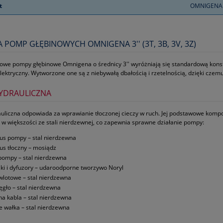
t
OMNIGENA
POMP GŁĘBINOWYCH OMNIGENA 3'' (3T, 3B, 3V, 3Z)
owe pompy głębinowe Omnigena o średnicy 3'' wyróżniają się standardową konstru
 elektryczny. Wytworzone one są z niebywałą dbałością i rzetelnością, dzięki cze
YDRAULICZNA
uliczna odpowiada za wprawianie tłoczonej cieczy w ruch. Jej podstawowe kompo
 w większości ze stali nierdzewnej, co zapewnia sprawne działanie pompy:
us pompy – stal nierdzewna
us tłoczny – mosiądz
pompy – stal nierdzewna
iki i dyfuzory – udaroodporne tworzywo Noryl
 wlotowe – stal nierdzewna
ęgło – stal nierdzewna
na kabla – stal nierdzewna
je wałka – stal nierdzewna