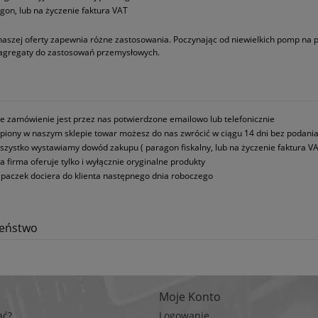
gon, lub na życzenie faktura VAT
naszej oferty zapewnia różne zastosowania. Poczynając od niewielkich pomp na
 agregaty do zastosowań przemysłowych.
e zamówienie jest przez nas potwierdzone emailowo lub telefonicznie
piony w naszym sklepie towar możesz do nas zwrócić w ciągu 14 dni bez podani
szystko wystawiamy dowód zakupu ( paragon fiskalny, lub na życzenie faktura VA
a firma oferuje tylko i wyłącznie oryginalne produkty
paczek dociera do klienta następnego dnia roboczego
zeństwo
Moje Konto
ać?
Logowanie