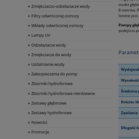
studni głęb
Zmiękczaczo-odżelaziacze wody
8 metrów. P
Istotne jes
Filtry odwróconej osmozy
Pompy głę
Wkłady odwróconej osmozy
podejściu p
Lampy UV
Odżelaziacze wody
Paramet
Zmiękczacze do wody
Uzdatnianie wody
Wydajnoś
Zabezpieczenia do pomp
Wysokość
Zbiorniki hydroforowe
Średnica
Zbiorniki hydroforowe nierdzewne
Króciec t
Zestawy głębinowe
Zestawy hydroforowe
Zasilanie
Nowości
Długość k
Promocje