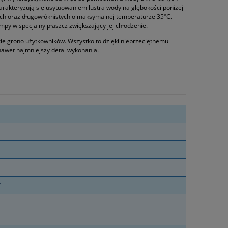
harakteryzują się usytuowaniem lustra wody na głębokości poniżej
ch oraz długowłóknistych o maksymalnej temperaturze 35°C.
py w specjalny płaszcz zwiększający jej chłodzenie.
okie grono użytkowników. Wszystko to dzięki nieprzeciętnemu
 nawet najmniejszy detal wykonania.
V