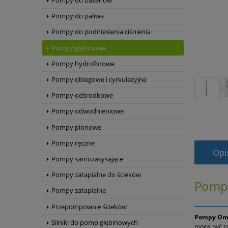
Pompy do basenów
Pompy do paliwa
Pompy do podniesienia ciśnienia
Pompy głębinowe
Pompy hydroforowe
Pompy obiegowe i cyrkulacyjne
Pompy odśrodkowe
Pompy odwodnieniowe
Pompy pionowe
Pompy ręczne
Opi
Pompy samozasysające
Pompy zatapialne do ścieków
Pompa
Pompy zatapialne
Przepompownie ścieków
Pompy Omn
Silniki do pomp głębinowych
mogą być z