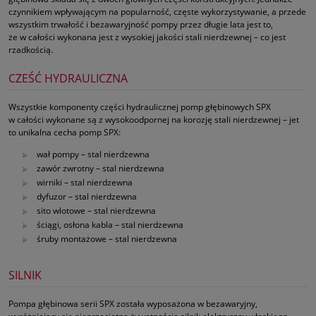
czynnikiem wpływającym na popularność, częste wykorzystywanie, a przede
wszystkim trwałość i bezawaryjność pompy przez długie lata jest to,
że w całości wykonana jest z wysokiej jakości stali nierdzewnej – co jest
rzadkością.
CZEŚĆ HYDRAULICZNA
Wszystkie komponenty części hydraulicznej pomp głębinowych SPX
w całości wykonane są z wysokoodpornej na korozję stali nierdzewnej – jet
to unikalna cecha pomp SPX:
wał pompy – stal nierdzewna
zawór zwrotny – stal nierdzewna
wirniki – stal nierdzewna
dyfuzor – stal nierdzewna
sito wlotowe – stal nierdzewna
ściągi, osłona kabla – stal nierdzewna
śruby montażowe – stal nierdzewna
SILNIK
Pompa głębinowa serii SPX została wyposażona w bezawaryjny,