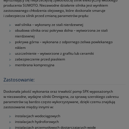
wyróżniający się nieprzeciętną żywotnością silnik elektryczny włoskiego
producenta SUMOTO. Niezawodne działanie silnika jest wynikiem
zastosowanego chłodzenia olejowego, które doskonale smaruje
i zabezpiecza silnik przed zmianą parametrów prądu:
wał silnika – wykonany ze stali nierdzewnej
obudowa silnika oraz pokrywa dolna – wytworzona ze stali
nierdzewnej
pokrywa górna – wykonana z odpornego żeliwa powlekanego
niklem
uszczelnienie – wytworzone z grafitu lub ceramiki
zabezpieczenie przed piaskiem
membrana kompresyjna
Zastosowanie:
Doskonała jakość wykonania oraz trwałość pomp SPX wyposażonych
w niezawodne, wydajne silniki Omnigena, za sprawą szerokiego zakresu
parametrów są bardzo często wykorzystywane, dzięki czemu znajdują
zastosowanie między innymi w:
instalacjach wodociągowych
instalacjach hydroforowych
instalacjach przemysłowych dostarczających wodę