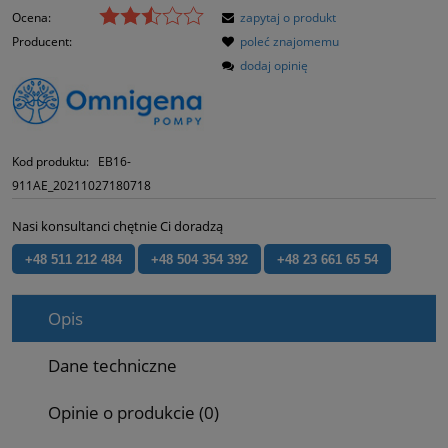
Ocena:
zapytaj o produkt
Producent:
poleć znajomemu
dodaj opinię
Kod produktu:
EB16-
911AE_20211027180718
Nasi konsultanci chętnie Ci doradzą
+48 511 212 484
+48 504 354 392
+48 23 661 65 54
Opis
Dane techniczne
Opinie o produkcie (0)