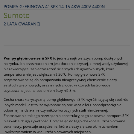
POMPA GŁĘBINOWA 4" SPX 14‑15 4KW 400V 4400N
Sumoto
2 LATA GWARANCJI
Pompy głębinowe serii SPX
to jedne z najtrwalszych pomp dostępnych
na rynku. Ich przeznaczeniem jest tłoczenie czystej, zimnej wody użytkowej,
niezawierającej zanieczyszczeń ściernych i długowłóknistych, której
temperatura nie jest większa niż 30°C. Pompy głębinowe SPX
przystosowane są do pompowania nieagresywnej chemicznie cieczy
ze studni głębinowych, oraz innych źródeł, w których lustro wody
usytuowane jest na poziomie niższy niż 8m.
Cecha charakterystyczną pomp głębinowych SPX, wyróżniającą się spośród
innych modeli jest to, że wykonane są one w całości z ponadprzeciętnie
odpornej na działanie czynników korozyjnych stali nierdzewnej.
Zastosowanie takiego rozwiązania konstrukcyjnego zapewnia pompom SPX
niezwykle długą żywotność. Dołączając do tego doskonałe i zróżnicowane
parametry, powstaje urządzenie, które cieszy się szerokim uznaniem
i wykorzystaniem w wielu zróżnicowanych miejscach.