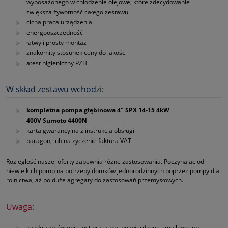
wyposażonego w chłodzenie olejowe, które zdecydowanie
zwiększa żywotność całego zestawu
cicha praca urządzenia
energooszczędność
łatwy i prosty montaż
znakomity stosunek ceny do jakości
atest higieniczny PZH
W skład zestawu wchodzi:
kompletna pompa głębinowa 4" SPX 14‑15 4kW
400V Sumoto 4400N
karta gwarancyjna z instrukcją obsługi
paragon, lub na życzenie faktura VAT
Rozległość naszej oferty zapewnia różne zastosowania. Poczynając od
niewielkich pomp na potrzeby domków jednorodzinnych poprzez pompy dla
rolnictwa, aż po duże agregaty do zastosowań przemysłowych.
Uwaga:
każde zamówienie jest przez nas potwierdzone emailowo lub