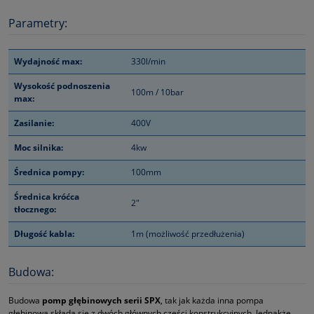
Parametry:
Wydajność max:
330l/min
Wysokość podnoszenia
100m / 10bar
max:
Zasilanie:
400V
Moc silnika:
4kw
Średnica pompy:
100mm
Średnica króćca
2"
tłocznego:
Długość kabla:
1m (możliwość przedłużenia)
Budowa:
Budowa
pomp głębinowych serii SPX
, tak jak każda inna pompa
głębinowa składa się z dwóch głównych części konstrukcyjnych. Jednakże