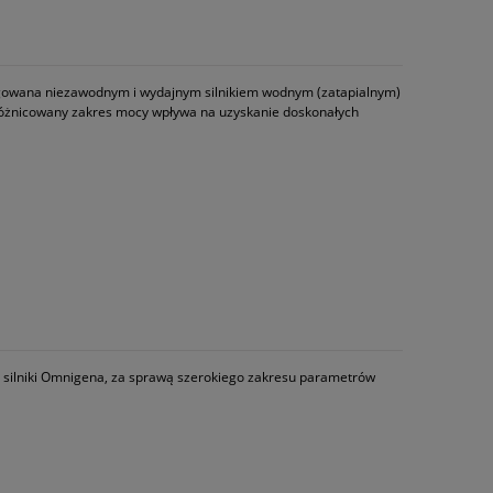
ęgowana niezawodnym i wydajnym silnikiem wodnym (zatapialnym)
óżnicowany zakres mocy wpływa na uzyskanie doskonałych
silniki Omnigena, za sprawą szerokiego zakresu parametrów