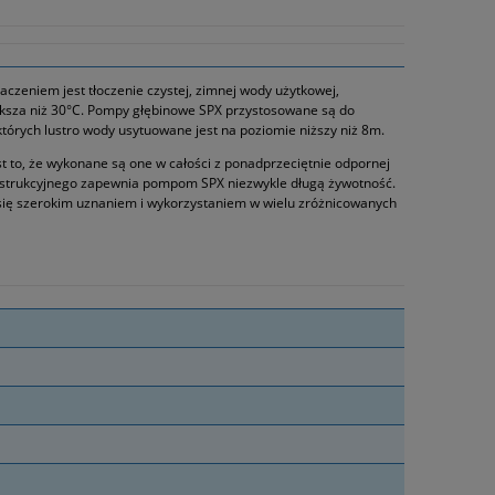
aczeniem jest tłoczenie czystej, zimnej wody użytkowej,
większa niż 30°C. Pompy głębinowe SPX przystosowane są do
tórych lustro wody usytuowane jest na poziomie niższy niż 8m.
t to, że wykonane są one w całości z ponadprzeciętnie odpornej
konstrukcyjnego zapewnia pompom SPX niezwykle długą żywotność.
 się szerokim uznaniem i wykorzystaniem w wielu zróżnicowanych