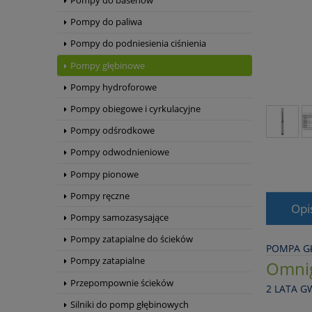
Pompy do basenów
Pompy do paliwa
Pompy do podniesienia ciśnienia
Pompy głębinowe
Pompy hydroforowe
Pompy obiegowe i cyrkulacyjne
Pompy odśrodkowe
Pompy odwodnieniowe
Pompy pionowe
Pompy ręczne
Opi
Pompy samozasysające
Pompy zatapialne do ścieków
POMPA GŁ
Pompy zatapialne
Omni
Przepompownie ścieków
2 LATA G
Silniki do pomp głębinowych