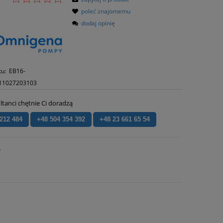
poleć znajomemu
dodaj opinię
tu:
EB16-
11027203103
ltanci chętnie Ci doradzą
 212 484
+48 504 354 392
+48 23 661 65 54
)