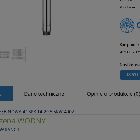
Producent:
Kod produk
911AE_202
Nasi konsu
+48 511
s
Dane techniczne
Opinie o produkcie (0
ĘBINOWA 4" SPX 14‑20 5,5KW 400V
gena WODNY
WARANCJI