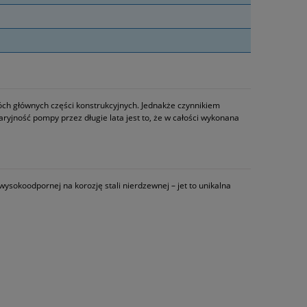
wóch głównych części konstrukcyjnych. Jednakże czynnikiem
yjność pompy przez długie lata jest to, że w całości wykonana
sokoodpornej na korozję stali nierdzewnej – jet to unikalna