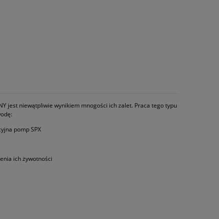
 jest niewątpliwie wynikiem mnogości ich zalet. Praca tego typu
wodę:
kcyjna pomp SPX
enia ich żywotności