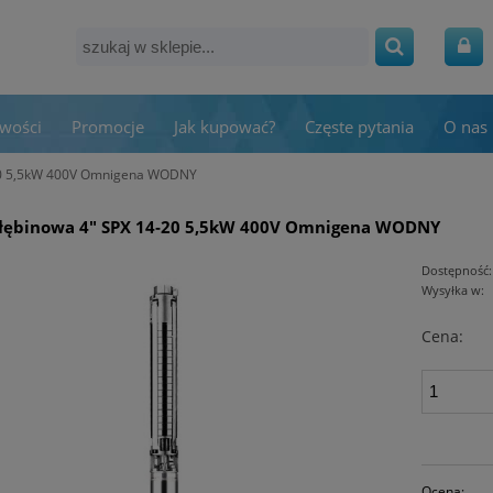
wości
Promocje
Jak kupować?
Częste pytania
O nas
20 5,5kW 400V Omnigena WODNY
łębinowa 4" SPX 14‑20 5,5kW 400V Omnigena WODNY
Dostępność:
Wysyłka w:
Cena:
Ocena: