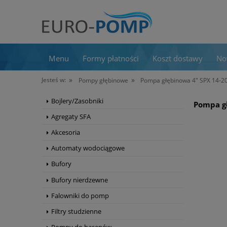
Menu
Formy płatności
Koszt dostawy
No
»
»
Jesteś w:
Pompy głębinowe
Pompa głębinowa 4" SPX 14‑
Bojlery/Zasobniki
Pompa g
Agregaty SFA
Akcesoria
Automaty wodociągowe
Bufory
Bufory nierdzewne
Falowniki do pomp
Filtry studzienne