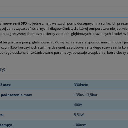
inowe serii SPX
to jedne z najtrwalszych pomp dostępnych na rynku. Ich przezn
ącej zanieczyszczeń ściernych i długowłóknistych, której temperatura nie jest 
nieagresywnej chemicznie cieczy ze studni głębinowych, oraz innych źródeł, w k
kterystyczną pomp głębinowych SPX, wyróżniającą się spośród innych modeli jes
e czynników korozyjnych stali nierdzewnej. Zastosowanie takiego rozwiązania 
do tego doskonałe i zróżnicowane parametry, powstaje urządzenie, które cieszy
ry:
ć max:
330l/min
 podnoszenia max:
135m/ 13,5bar
400V
ka:
5,5kW
 pompy:
100mm