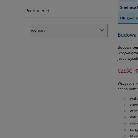
Średnica 
Producenci
Długość k
Budowa:
Budowa
po
wpływającym
jest z wysok
CZEŚĆ H
Wszystkie k
cecha pomp
wał 
zawó
wirn
dyfu
sito
ścią
śrub