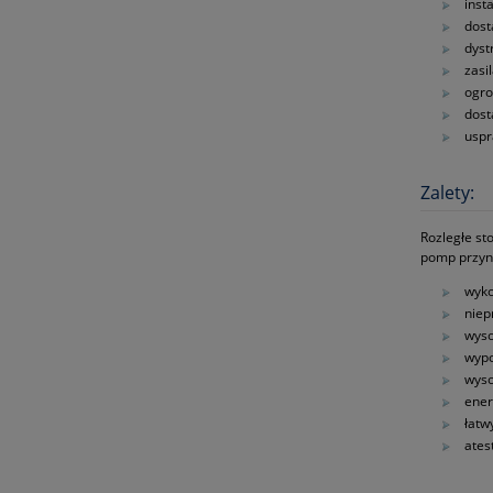
inst
dost
dyst
zasi
ogro
dost
uspr
Zalety:
Rozległe st
pomp przyni
wyko
niep
wyso
wypo
wyso
ene
łatw
ates