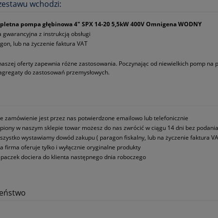
zestawu wchodzi:
pletna pompa głębinowa 4" SPX 14‑20 5,5kW 400V Omnigena WODNY
a gwarancyjna z instrukcją obsługi
gon, lub na życzenie faktura VAT
naszej oferty zapewnia różne zastosowania. Poczynając od niewielkich pomp na
 agregaty do zastosowań przemysłowych.
e zamówienie jest przez nas potwierdzone emailowo lub telefonicznie
piony w naszym sklepie towar możesz do nas zwrócić w ciągu 14 dni bez podani
szystko wystawiamy dowód zakupu ( paragon fiskalny, lub na życzenie faktura VA
a firma oferuje tylko i wyłącznie oryginalne produkty
paczek dociera do klienta następnego dnia roboczego
zeństwo