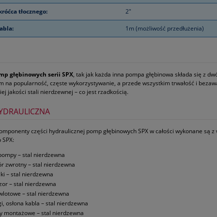
króćca tłocznego:
2"
abla:
1m (możliwość przedłużenia)
mp głębinowych serii SPX
, tak jak każda inna pompa głębinowa składa się z d
 na popularność, częste wykorzystywanie, a przede wszystkim trwałość i bezawar
iej jakości stali nierdzewnej – co jest rzadkością.
YDRAULICZNA
omponenty części hydraulicznej pomp głębinowych SPX w całości wykonane są z wy
 SPX:
pompy – stal nierdzewna
r zwrotny – stal nierdzewna
iki – stal nierdzewna
zor – stal nierdzewna
 wlotowe – stal nierdzewna
gi, osłona kabla – stal nierdzewna
y montażowe – stal nierdzewna