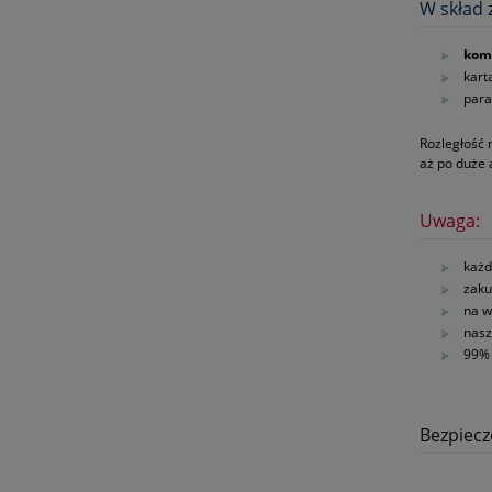
W skład 
kom
kart
para
Rozległość 
aż po duże
Uwaga:
każd
zaku
na w
nasz
99% 
Bezpiec