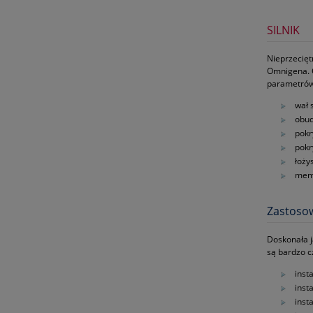
SILNIK
Nieprzecię
Omnigena. 
parametrów
wał 
obud
pokr
pokr
łoży
memb
Zastoso
Doskonała 
są bardzo c
inst
inst
inst