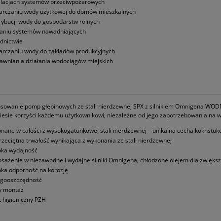
alacjach systemów przeciwpożarowych
arczaniu wody użytkowej do domów mieszkalnych
rybucji wody do gospodarstw rolnych
laniu systemów nawadniających
dnictwie
arczaniu wody do zakładów produkcyjnych
awniania działania wodociągów miejskich
osowanie pomp głębinowych ze stali nierdzewnej SPX z silnikiem Omnigena WODNY
esie korzyści każdemu użytkownikowi, niezależne od jego zapotrzebowania na 
nane w całości z wysokogatunkowej stali nierdzewnej – unikalna cecha koknstu
rzeciętna trwałość wynikająca z wykonania ze stali nierdzewnej
ka wydajność
sażenie w niezawodne i wydajne silniki Omnigena, chłodzone olejem dla zwiększ
ka odporność na korozję
rgooszczędność
y montaż
t higieniczny PZH