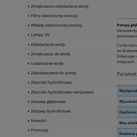
Zmiękczaczo-odżelaziacze wody
Filtry odwróconej osmozy
Pompy głęb
Wkłady odwróconej osmozy
niezawieraj
Lampy UV
pompowania 
Odżelaziacze wody
Cecha chara
na działani
Zmiękczacze do wody
Dołączając 
miejscach.
Uzdatnianie wody
Zabezpieczenia do pomp
Paramet
Zbiorniki hydroforowe
Wydajnoś
Zbiorniki hydroforowe nierdzewne
Wysokość
Zestawy głębinowe
Zestawy hydroforowe
Zasilanie:
Nowości
Moc silni
Promocje
Średnica