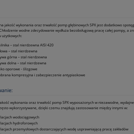
tna jakość wykonania oraz trwałość pomp głębinowych SPX jest dodatkowo spot
Chłodzenie wodne zdecydowanie wydłuża bezobsługową pracę całej pompy, a zr
 użytkowych:
silnika – stal nierdzewna AISI 420
owa – stal nierdzewna
ywa górna – stal nierdzewna
ywa dolna – stal nierdzewna
sko oporowe ‑ ślizgowe
rana kompresyjna i zabezpieczenie antypiaskowe
wanie:
jakość wykonania oraz trwałość pomp SPX wyposażonych w niezawodne, wydajne 
zęsto wykorzystywane, dzięki czemu znajdują zastosowanie między innymi w:
alacjach wodociągowych
alacjach hydroforowych
alacjach przemysłowych dostarczających wodę usprawniającą pracę zakładów