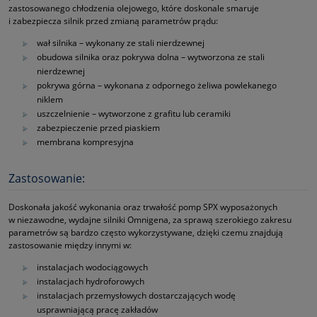
zastosowanego chłodzenia olejowego, które doskonale smaruje
i zabezpiecza silnik przed zmianą parametrów prądu:
wał silnika – wykonany ze stali nierdzewnej
obudowa silnika oraz pokrywa dolna – wytworzona ze stali
nierdzewnej
pokrywa górna – wykonana z odpornego żeliwa powlekanego
niklem
uszczelnienie – wytworzone z grafitu lub ceramiki
zabezpieczenie przed piaskiem
membrana kompresyjna
Zastosowanie:
Doskonała jakość wykonania oraz trwałość pomp SPX wyposażonych
w niezawodne, wydajne silniki Omnigena, za sprawą szerokiego zakresu
parametrów są bardzo często wykorzystywane, dzięki czemu znajdują
zastosowanie między innymi w:
instalacjach wodociągowych
instalacjach hydroforowych
instalacjach przemysłowych dostarczających wodę
usprawniającą pracę zakładów