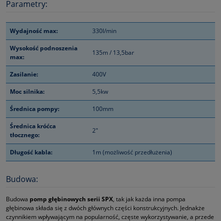
Parametry:
Wydajność max:
330l/min
Wysokość podnoszenia
135m / 13,5bar
max:
Zasilanie:
400V
Moc silnika:
5,5kw
Średnica pompy:
100mm
Średnica króćca
2"
tłocznego:
Długość kabla:
1m (możliwość przedłużenia)
Budowa:
Budowa
pomp głębinowych serii SPX
, tak jak każda inna pompa
głębinowa składa się z dwóch głównych części konstrukcyjnych. Jednakże
czynnikiem wpływającym na popularność, częste wykorzystywanie, a przede