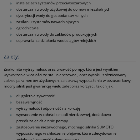
instalacjach systemów przeciwpożarowych
dostarczaniu wody użytkowej do domów mieszkalnych
dystrybucji wody do gospodarstw rolnych
zasilaniu systemów nawadniających
ogrodnictwie
dostarczaniu wody do zakładów produkcyjnych
usprawniania działania wodociągów miejskich
Zalety:
Znakomita wytrzymałość oraz trwałość pompy, która jest wynikiem
wytworzenia w całości ze stali nierdzewnej, oraz wysoki i zróżnicowany
zakres parametrów użytkowych, za sprawą wyposażenia w bezusterkowy,
mocny silnik jest gwarancją wielu zalet oraz korzyści, takich jak:
długoletnia żywotność
bezawaryjność
wytrzymałość i odporność na korozję
wytworzenie w całości ze stali nierdzewnej, dodatkowo
przedłużając działanie pompy
zastosowanie niezawodnego, mocnego silnika SUMOTO
wyposażonego w chłodzenie olejowe, które zdecydowanie
zwiększa żywotność całego zestawu