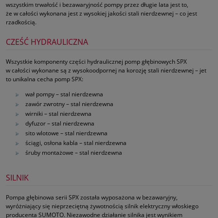
wszystkim trwałość i bezawaryjność pompy przez długie lata jest to,
że w całości wykonana jest z wysokiej jakości stali nierdzewnej – co jest
rzadkością.
CZEŚĆ HYDRAULICZNA
Wszystkie komponenty części hydraulicznej pomp głębinowych SPX
w całości wykonane są z wysokoodpornej na korozję stali nierdzewnej – jet
to unikalna cecha pomp SPX:
wał pompy – stal nierdzewna
zawór zwrotny – stal nierdzewna
wirniki – stal nierdzewna
dyfuzor – stal nierdzewna
sito wlotowe – stal nierdzewna
ściągi, osłona kabla – stal nierdzewna
śruby montażowe – stal nierdzewna
SILNIK
Pompa głębinowa serii SPX została wyposażona w bezawaryjny,
wyróżniający się nieprzeciętną żywotnością silnik elektryczny włoskiego
producenta SUMOTO. Niezawodne działanie silnika jest wynikiem