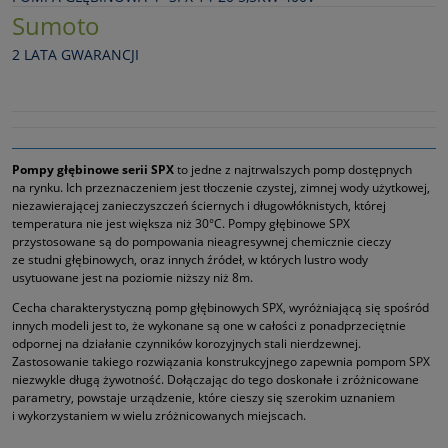
Sumoto
2 LATA GWARANCJI
Pompy głębinowe serii SPX
to jedne z najtrwalszych pomp dostępnych
na rynku. Ich przeznaczeniem jest tłoczenie czystej, zimnej wody użytkowej,
niezawierającej zanieczyszczeń ściernych i długowłóknistych, której
temperatura nie jest większa niż 30°C. Pompy głębinowe SPX
przystosowane są do pompowania nieagresywnej chemicznie cieczy
ze studni głębinowych, oraz innych źródeł, w których lustro wody
usytuowane jest na poziomie niższy niż 8m.
Cecha charakterystyczną pomp głębinowych SPX, wyróżniającą się spośród
innych modeli jest to, że wykonane są one w całości z ponadprzeciętnie
odpornej na działanie czynników korozyjnych stali nierdzewnej.
Zastosowanie takiego rozwiązania konstrukcyjnego zapewnia pompom SPX
niezwykle długą żywotność. Dołączając do tego doskonałe i zróżnicowane
parametry, powstaje urządzenie, które cieszy się szerokim uznaniem
i wykorzystaniem w wielu zróżnicowanych miejscach.