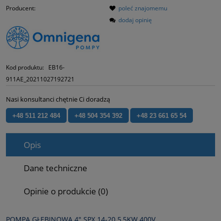
Producent:
poleć znajomemu
dodaj opinię
Kod produktu:
EB16-
911AE_20211027192721
Nasi konsultanci chętnie Ci doradzą
+48 511 212 484
+48 504 354 392
+48 23 661 65 54
Opis
Dane techniczne
Opinie o produkcie (0)
POMPA GŁĘBINOWA 4" SPX 14‑20 5,5KW 400V