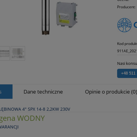
Producent:
Kod produk
911AE_202
Nasi konsu
+48 511
s
Dane techniczne
Opinie o produkcie (0
ĘBINOWA 4" SPX 14‑8 2,2KW 230V
gena WODNY
WARANCJI