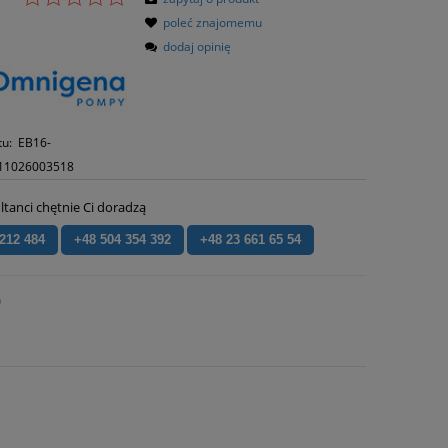
poleć znajomemu
dodaj opinię
tu:
EB16-
11026003518
ltanci chętnie Ci doradzą
 212 484
+48 504 354 392
+48 23 661 65 54
)