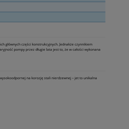
wóch głównych części konstrukcyjnych. Jednakże czynnikiem
yjność pompy przez długie lata jest to, że w całości wykonana
sokoodpornej na korozję stali nierdzewnej – jet to unikalna