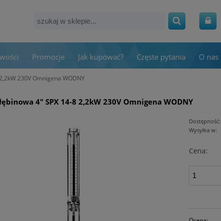
wości
Promocje
Jak kupować?
Częste pytania
O nas
8 2,2kW 230V Omnigena WODNY
łębinowa 4" SPX 14‑8 2,2kW 230V Omnigena WODNY
Dostępność:
Wysyłka w:
Cena:
Ocena: