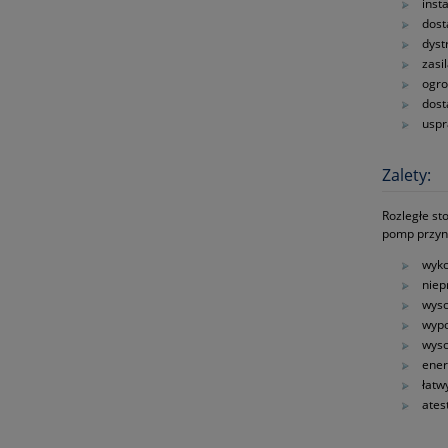
inst
dost
dyst
zasi
ogro
dost
uspr
Zalety:
Rozległe st
pomp przyni
wyko
niep
wyso
wypo
wyso
ene
łatw
ates