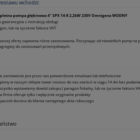
zestawu wchodzi:
pletna pompa głębinowa 4" SPX 14‑8 2,2kW 230V Omnigena WODNY
a gwarancyjna z instrukcją obsługi
gon, lub na życzenie faktura VAT
naszej oferty zapewnia różne zastosowania. Poczynając od niewielkich pomp na
 agregaty do zastosowań przemysłowych.
e zamówienie jest przez nas potwierdzone emailowo lub telefonicznie
piony w naszym sklepie towar możesz do nas zwrócić w ciągu 14 dni bez podani
szystko wystawiamy dowód zakupu ( paragon fiskalny, lub na życzenie faktura VA
a firma oferuje tylko i wyłącznie oryginalne produkty
paczek dociera do klienta następnego dnia roboczego
zeństwo