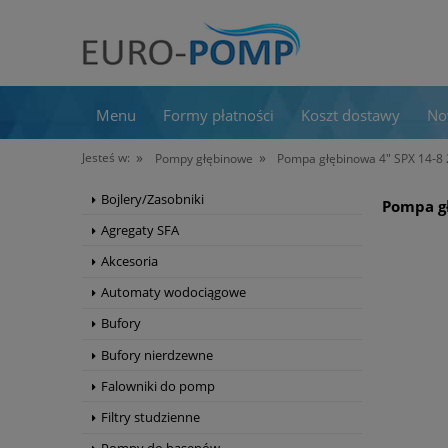
Menu
Formy płatności
Koszt dostawy
No
»
»
Jesteś w:
Pompy głębinowe
Pompa głębinowa 4" SPX 14‑
Bojlery/Zasobniki
Pompa g
Agregaty SFA
Akcesoria
Automaty wodociągowe
Bufory
Bufory nierdzewne
Falowniki do pomp
Filtry studzienne