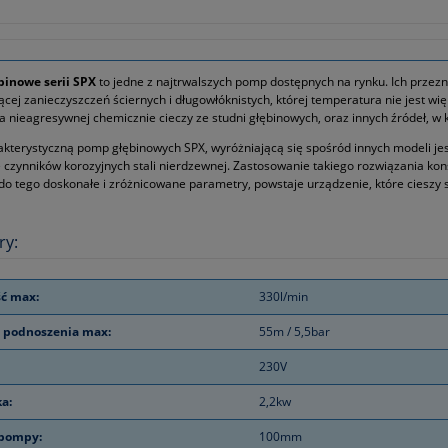
inowe serii SPX
to jedne z najtrwalszych pomp dostępnych na rynku. Ich przezn
ącej zanieczyszczeń ściernych i długowłóknistych, której temperatura nie jest 
nieagresywnej chemicznie cieczy ze studni głębinowych, oraz innych źródeł, w k
kterystyczną pomp głębinowych SPX, wyróżniającą się spośród innych modeli jes
e czynników korozyjnych stali nierdzewnej. Zastosowanie takiego rozwiązania 
do tego doskonałe i zróżnicowane parametry, powstaje urządzenie, które cieszy
ry:
ć max:
330l/min
 podnoszenia max:
55m / 5,5bar
230V
ka:
2,2kw
 pompy:
100mm