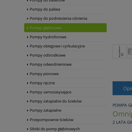
Pompy do basenów
Pompy do paliwa
Pompy do podniesienia ciśnienia
Pompy głębinowe
Pompy hydroforowe
Pompy obiegowe i cyrkulacyjne
Pompy odśrodkowe
Pompy odwodnieniowe
Pompy pionowe
Pompy ręczne
Opi
Pompy samozasysające
Pompy zatapialne do ścieków
POMPA GŁ
Pompy zatapialne
Omni
Przepompownie ścieków
2 LATA G
Silniki do pomp głębinowych