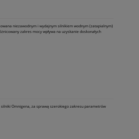
ęgowana niezawodnym i wydajnym silnikiem wodnym (zatapialnym)
óżnicowany zakres mocy wpływa na uzyskanie doskonałych
silniki Omnigena, za sprawą szerokiego zakresu parametrów