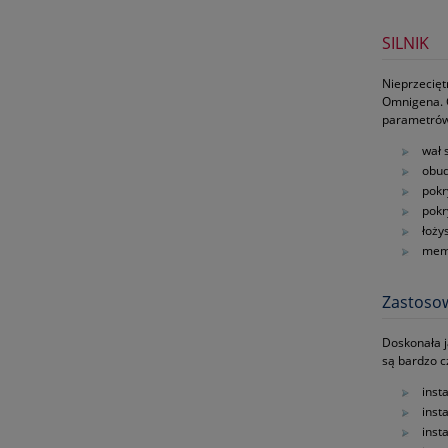
SILNIK
Nieprzecię
Omnigena. 
parametrów
wał 
obud
pokr
pokr
łoży
memb
Zastoso
Doskonała 
są bardzo c
inst
inst
inst