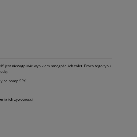
 jest niewątpliwie wynikiem mnogości ich zalet. Praca tego typu
wodę:
kcyjna pomp SPX
enia ich żywotności