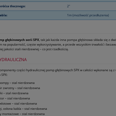
króćca tłocznego:
2"
abla:
1m (możliwość przedłużenia)
mp głębinowych serii SPX
, tak jak każda inna pompa głębinowa składa się z d
 na popularność, częste wykorzystywanie, a przede wszystkim trwałość i bezawar
iej jakości stali nierdzewnej – co jest rzadkością.
YDRAULICZNA
omponenty części hydraulicznej pomp głębinowych SPX w całości wykonane są z wy
 SPX:
pompy – stal nierdzewna
r zwrotny – stal nierdzewna
iki – stal nierdzewna
zor – stal nierdzewna
 wlotowe – stal nierdzewna
gi, osłona kabla – stal nierdzewna
y montażowe – stal nierdzewna