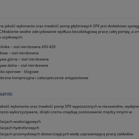
tna jakość wykonania oraz trwałość pomp głębinowych SPX jest dodatkowo spot
Chłodzenie wodne zdecydowanie wydłuża bezobsługową pracę całej pompy, a zr
 użytkowych:
silnika – stal nierdzewna AISI 420
owa – stal nierdzewna
ywa górna – stal nierdzewna
ywa dolna – stal nierdzewna
sko oporowe ‑ ślizgowe
rana kompresyjna i zabezpieczenie antypiaskowe
wanie:
jakość wykonania oraz trwałość pomp SPX wyposażonych w niezawodne, wydajne 
zęsto wykorzystywane, dzięki czemu znajdują zastosowanie między innymi w:
alacjach wodociągowych
alacjach hydroforowych
alacjach przemysłowych dostarczających wodę usprawniającą pracę zakładów