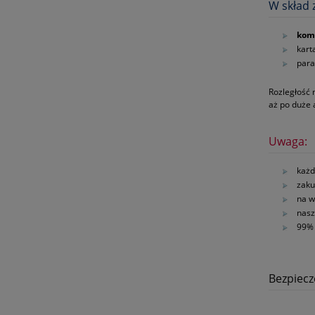
W skład 
kom
kart
para
Rozległość 
aż po duże
Uwaga:
każd
zaku
na w
nasz
99% 
Bezpiec