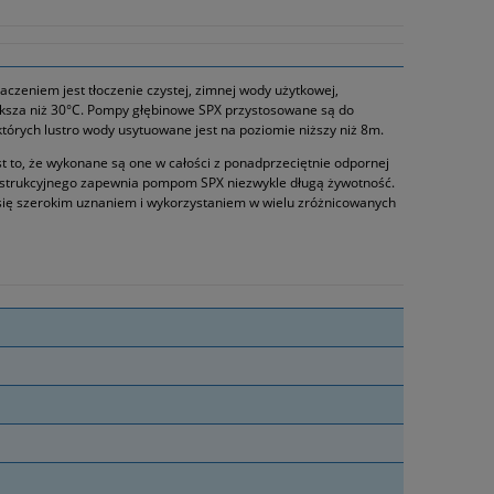
aczeniem jest tłoczenie czystej, zimnej wody użytkowej,
większa niż 30°C. Pompy głębinowe SPX przystosowane są do
tórych lustro wody usytuowane jest na poziomie niższy niż 8m.
t to, że wykonane są one w całości z ponadprzeciętnie odpornej
konstrukcyjnego zapewnia pompom SPX niezwykle długą żywotność.
 się szerokim uznaniem i wykorzystaniem w wielu zróżnicowanych