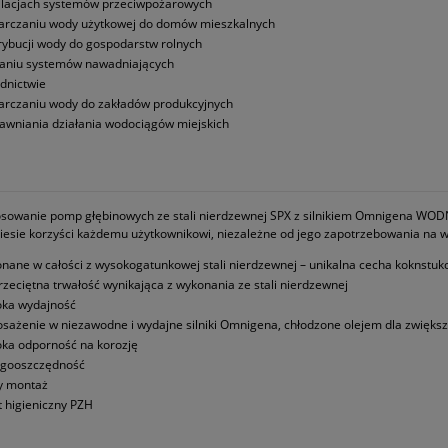
alacjach systemów przeciwpożarowych
arczaniu wody użytkowej do domów mieszkalnych
rybucji wody do gospodarstw rolnych
laniu systemów nawadniających
dnictwie
arczaniu wody do zakładów produkcyjnych
awniania działania wodociągów miejskich
osowanie pomp głębinowych ze stali nierdzewnej SPX z silnikiem Omnigena WODNY
esie korzyści każdemu użytkownikowi, niezależne od jego zapotrzebowania na 
nane w całości z wysokogatunkowej stali nierdzewnej – unikalna cecha koknstu
rzeciętna trwałość wynikająca z wykonania ze stali nierdzewnej
ka wydajność
sażenie w niezawodne i wydajne silniki Omnigena, chłodzone olejem dla zwiększ
ka odporność na korozję
rgooszczędność
y montaż
t higieniczny PZH