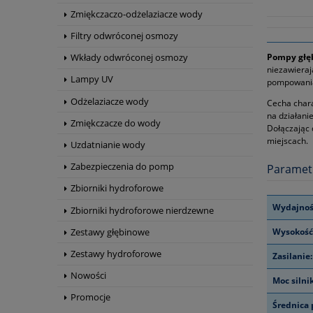
Zmiękczaczo-odżelaziacze wody
Filtry odwróconej osmozy
Pompy głęb
Wkłady odwróconej osmozy
niezawieraj
Lampy UV
pompowania 
Odżelaziacze wody
Cecha chara
na działani
Zmiękczacze do wody
Dołączając 
miejscach.
Uzdatnianie wody
Zabezpieczenia do pomp
Paramet
Zbiorniki hydroforowe
Wydajnoś
Zbiorniki hydroforowe nierdzewne
Wysokość
Zestawy głębinowe
Zestawy hydroforowe
Zasilanie:
Nowości
Moc silni
Promocje
Średnica