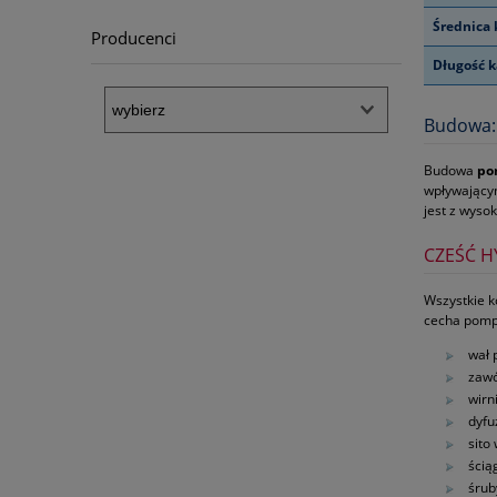
Średnica 
Producenci
Długość k
Budowa:
Budowa
po
wpływającym
jest z wysok
CZEŚĆ H
Wszystkie k
cecha pomp
wał 
zawó
wirn
dyfu
sito
ścią
śrub