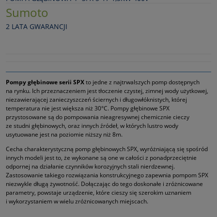
Sumoto
2 LATA GWARANCJI
Pompy głębinowe serii SPX
to jedne z najtrwalszych pomp dostępnych
na rynku. Ich przeznaczeniem jest tłoczenie czystej, zimnej wody użytkowej,
niezawierającej zanieczyszczeń ściernych i długowłóknistych, której
temperatura nie jest większa niż 30°C. Pompy głębinowe SPX
przystosowane są do pompowania nieagresywnej chemicznie cieczy
ze studni głębinowych, oraz innych źródeł, w których lustro wody
usytuowane jest na poziomie niższy niż 8m.
Cecha charakterystyczną pomp głębinowych SPX, wyróżniającą się spośród
innych modeli jest to, że wykonane są one w całości z ponadprzeciętnie
odpornej na działanie czynników korozyjnych stali nierdzewnej.
Zastosowanie takiego rozwiązania konstrukcyjnego zapewnia pompom SPX
niezwykle długą żywotność. Dołączając do tego doskonałe i zróżnicowane
parametry, powstaje urządzenie, które cieszy się szerokim uznaniem
i wykorzystaniem w wielu zróżnicowanych miejscach.