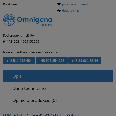
Producent:
poleć znajomemu
dodaj opinię
Kod produktu:
EB16-
911AE_20211025152055
Nasi konsultanci chętnie Ci doradzą
+48 511 212 484
+48 504 354 392
+48 23 661 65 54
Opis
Dane techniczne
Opinie o produkcie (0)
POMPA GŁĘBINOWA 4" SPX 5‑17 1,5KW 400V