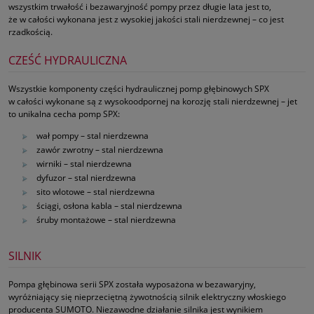
wszystkim trwałość i bezawaryjność pompy przez długie lata jest to,
że w całości wykonana jest z wysokiej jakości stali nierdzewnej – co jest
rzadkością.
CZEŚĆ HYDRAULICZNA
Wszystkie komponenty części hydraulicznej pomp głębinowych SPX
w całości wykonane są z wysokoodpornej na korozję stali nierdzewnej – jet
to unikalna cecha pomp SPX:
wał pompy – stal nierdzewna
zawór zwrotny – stal nierdzewna
wirniki – stal nierdzewna
dyfuzor – stal nierdzewna
sito wlotowe – stal nierdzewna
ściągi, osłona kabla – stal nierdzewna
śruby montażowe – stal nierdzewna
SILNIK
Pompa głębinowa serii SPX została wyposażona w bezawaryjny,
wyróżniający się nieprzeciętną żywotnością silnik elektryczny włoskiego
producenta SUMOTO. Niezawodne działanie silnika jest wynikiem