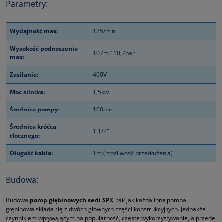
Parametry:
Wydajność max:
125/min
Wysokość podnoszenia
107m / 10,7bar
max:
Zasilanie:
400V
Moc silnika:
1,5kw
Średnica pompy:
100mm
Średnica króćca
1 1/2"
tłocznego:
Długość kabla:
1m (możliwość przedłużenia)
Budowa:
Budowa
pomp głębinowych serii SPX
, tak jak każda inna pompa
głębinowa składa się z dwóch głównych części konstrukcyjnych. Jednakże
czynnikiem wpływającym na popularność, częste wykorzystywanie, a przede