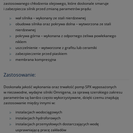
zastosowanego chłodzenia olejowego, które doskonale smaruje
i zabezpiecza silnik przed zmianą parametrów prądu:
wał silnika – wykonany ze stali nierdzewnej
obudowa silnika oraz pokrywa dolna – wytworzona ze stali
nierdzewnej
pokrywa górna – wykonana z odpornego żeliwa powlekanego
niklem
uszczelnienie – wytworzone z grafitu lub ceramiki
zabezpieczenie przed piaskiem
membrana kompresyjna
Zastosowanie:
Doskonała jakość wykonania oraz trwałość pomp SPX wyposażonych
w niezawodne, wydajne silniki Omnigena, za sprawą szerokiego zakresu
parametrów są bardzo często wykorzystywane, dzięki czemu znajdują
zastosowanie między innymi w:
instalacjach wodociągowych
instalacjach hydroforowych
instalacjach przemysłowych dostarczających wodę
usprawniającą pracę zakładów