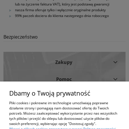
lub na życzenie faktura VAT), który jest podstawą gwarancji
nasza firma oferuje tylko i wyłącznie oryginalne produkty
99% paczek dociera do klienta następnego dnia roboczego
Bezpieczeństwo
Zakupy
Pomoc
Dbamy o Twoją prywatność
Moje Konto
Pliki cookies i pokrewne im technologie umożliwiają poprawne
działanie strony i pomagają nam dostosować ofertę do Twoich
Informacje
potrzeb. Możesz zaakceptować wykorzystanie przez nas wszystkich
tych plików i przejść do sklepu lub dostosować użycie plików do
swoich preferencji, wybierając opcję "Dostosuj zgody".
Strona korzysta z plików cookies w celu realizacji usług i zgodnie z Polityką
Więcej o plikach cookies przeczytasz w naszej Polityce prywatności.