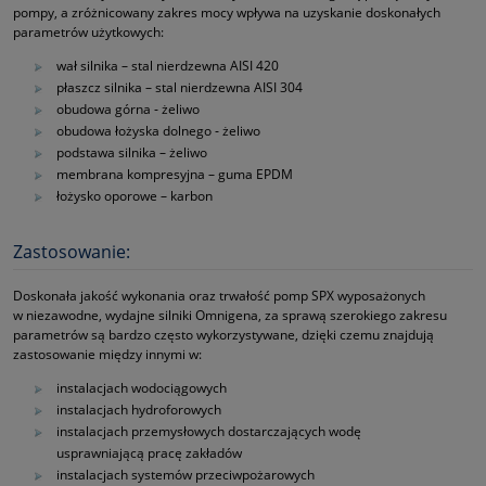
pompy, a zróżnicowany zakres mocy wpływa na uzyskanie doskonałych
parametrów użytkowych:
wał silnika – stal nierdzewna AISI 420
płaszcz silnika – stal nierdzewna AISI 304
obudowa górna ‑ żeliwo
obudowa łożyska dolnego ‑ żeliwo
podstawa silnika – żeliwo
membrana kompresyjna – guma EPDM
łożysko oporowe – karbon
Zastosowanie:
Doskonała jakość wykonania oraz trwałość pomp SPX wyposażonych
w niezawodne, wydajne silniki Omnigena, za sprawą szerokiego zakresu
parametrów są bardzo często wykorzystywane, dzięki czemu znajdują
zastosowanie między innymi w:
instalacjach wodociągowych
instalacjach hydroforowych
instalacjach przemysłowych dostarczających wodę
usprawniającą pracę zakładów
instalacjach systemów przeciwpożarowych