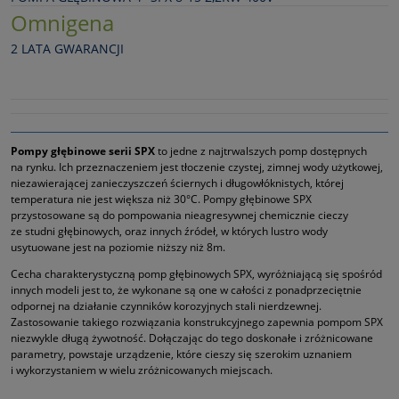
Omnigena
2 LATA GWARANCJI
Pompy głębinowe serii SPX
to jedne z najtrwalszych pomp dostępnych
na rynku. Ich przeznaczeniem jest tłoczenie czystej, zimnej wody użytkowej,
niezawierającej zanieczyszczeń ściernych i długowłóknistych, której
temperatura nie jest większa niż 30°C. Pompy głębinowe SPX
przystosowane są do pompowania nieagresywnej chemicznie cieczy
ze studni głębinowych, oraz innych źródeł, w których lustro wody
usytuowane jest na poziomie niższy niż 8m.
Cecha charakterystyczną pomp głębinowych SPX, wyróżniającą się spośród
innych modeli jest to, że wykonane są one w całości z ponadprzeciętnie
odpornej na działanie czynników korozyjnych stali nierdzewnej.
Zastosowanie takiego rozwiązania konstrukcyjnego zapewnia pompom SPX
niezwykle długą żywotność. Dołączając do tego doskonałe i zróżnicowane
parametry, powstaje urządzenie, które cieszy się szerokim uznaniem
i wykorzystaniem w wielu zróżnicowanych miejscach.