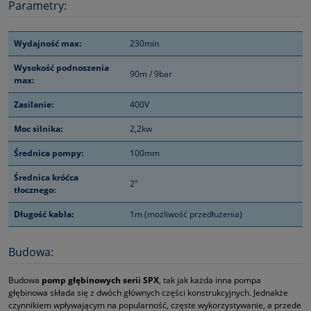
Parametry:
Wydajność max:
230min
Wysokość podnoszenia
90m / 9bar
max:
Zasilanie:
400V
Moc silnika:
2,2kw
Średnica pompy:
100mm
Średnica króćca
2"
tłocznego:
Długość kabla:
1m (możliwość przedłużenia)
Budowa:
Budowa
pomp głębinowych serii SPX
, tak jak każda inna pompa
głębinowa składa się z dwóch głównych części konstrukcyjnych. Jednakże
czynnikiem wpływającym na popularność, częste wykorzystywanie, a przede