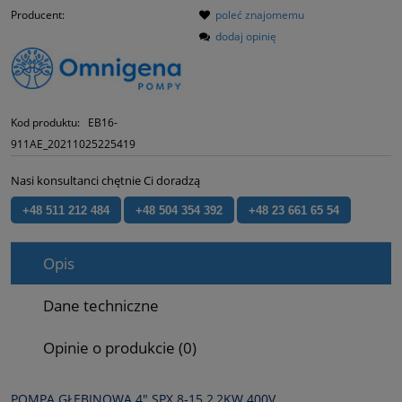
Producent:
poleć znajomemu
dodaj opinię
Kod produktu:
EB16-
911AE_20211025225419
Nasi konsultanci chętnie Ci doradzą
+48 511 212 484
+48 504 354 392
+48 23 661 65 54
Opis
Dane techniczne
Opinie o produkcie (0)
POMPA GŁĘBINOWA 4" SPX 8‑15 2,2KW 400V