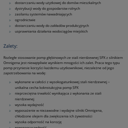
dostarczaniu wody użytkowej do domów mieszkalnych
dystrybucji wody do gospodarstw rolnych
zasilaniu systemów nawadniających
ogrodnictwie
dostarczaniu wody do zakładów produkcyjnych
usprawniania działania wodociągów miejskich
Zalety:
Rozległe stosowanie pomp głębinowych ze stali nierdzewnej SPX z silnikiem
Omnigena jest niewątpliwie wynikiem mnogości ich zalet. Praca tego typu
pomp przyniesie korzyści każdemu użytkownikowi, niezależne od jego
zapotrzebowania na wodę:
wykonane w całości z wysokogatunkowej stali nierdzewnej –
unikalna cecha koknstukcyjna pomp SPX
nieprzeciętna trwałość wynikająca z wykonania ze stali
nierdzewnej
wysoka wydajność
wyposażenie w niezawodne i wydajne silniki Omnigena,
chłodzone olejem dla zwiększenia ich żywotności
wysoka odporność na korozję
energooszczędność