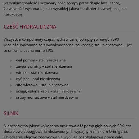
wszystkim trwałość i bezawaryjność pompy przez długie lata jest to,
że w całości wykonana jest z wysokiej jakości stali nierdzewnej – co jest
rzadkością.
CZEŚĆ HYDRAULICZNA
Wszystkie komponenty części hydraulicznej pomp głębinowych SPX
w całości wykonane są z wysokoodpornej na korozję stali nierdzewnej – jet
to unikalna cecha pomp SPX:
wał pompy – stal nierdzewna
zawór zwrotny – stal nierdzewna
wirniki – stal nierdzewna
dyfuzor – stal nierdzewna
sito wlotowe – stal nierdzewna
ściągi, osłona kabla – stal nierdzewna
śruby montażowe – stal nierdzewna
SILNIK
Nieprzeciętna jakość wykonania oraz trwałość pomp głębinowych SPX jest
dodatkowo spotęgowana niezawodnym i wydajnym silnikiem Omnigena.
Chłodzenie olejowe zdecydowanie wydłuża bezobsługową pracę całej