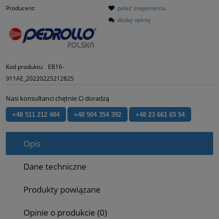
Producent:
poleć znajomemu
dodaj opinię
Kod produktu:
EB16-
911AE_20220225212825
Nasi konsultanci chętnie Ci doradzą
+48 511 212 484
+48 504 354 392
+48 23 661 65 54
Opis
Dane techniczne
Produkty powiązane
Opinie o produkcie (0)