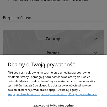
99% paczek dociera do klienta następnego dnia roboczego
Bezpieczeństwo
Zakupy
Pomoc
Dbamy o Twoją prywatność
Moje Konto
Pliki cookies i pokrewne im technologie umożliwiają poprawne
działanie strony i pomagają nam dostosować ofertę do Twoich
Informacje
potrzeb. Możesz zaakceptować wykorzystanie przez nas wszystkich
tych plików i przejść do sklepu lub dostosować użycie plików do
swoich preferencji, wybierając opcję "Dostosuj zgody".
Strona korzysta z plików cookies w celu realizacji usług i zgodnie z Polityką
Więcej o plikach cookies przeczytasz w naszej Polityce prywatności.
Plików Cookies.
Możesz określić warunki przechowywania lub dostępu do plików cookies w
Twojej przeglądarce. (polityka prywatności)
zaakceptuj tylko niezbędne