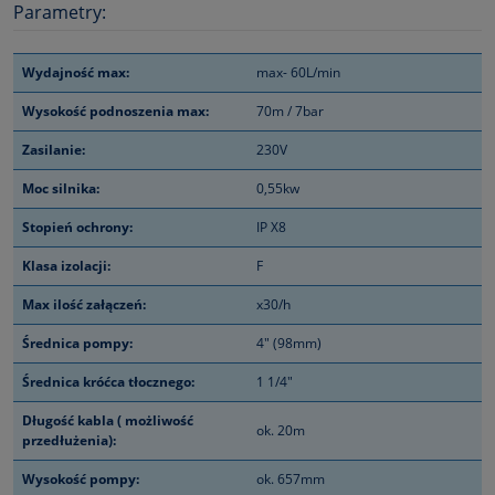
Parametry:
Wydajność max:
max- 60L/min
Wysokość podnoszenia max:
70m / 7bar
Zasilanie:
230V
Moc silnika:
0,55kw
Stopień ochrony:
IP X8
Klasa izolacji:
F
Max ilość załączeń:
x30/h
Średnica pompy:
4" (98mm)
Średnica króćca tłocznego:
1 1/4"
Długość kabla ( możliwość
ok. 20m
przedłużenia):
Wysokość pompy:
ok. 657mm