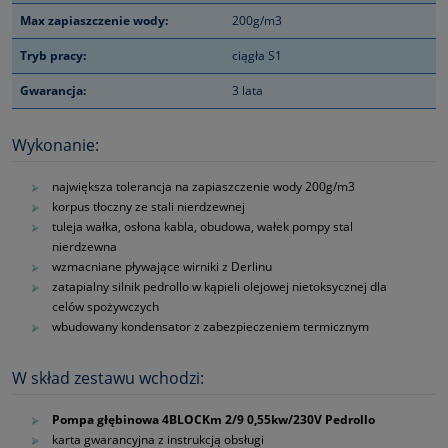
Max zapiaszczenie wody:
200g/m3
Tryb pracy:
ciągła S1
Gwarancja:
3 lata
Wykonanie:
największa tolerancja na zapiaszczenie wody 200g/m3
korpus tłoczny ze stali nierdzewnej
tuleja wałka, osłona kabla, obudowa, wałek pompy stal
nierdzewna
wzmacniane pływające wirniki z Derlinu
zatapialny silnik pedrollo w kąpieli olejowej nietoksycznej dla
celów spożywczych
wbudowany kondensator z zabezpieczeniem termicznym
W skład zestawu wchodzi:
Pompa głębinowa 4BLOCKm 2/9 0,55kw/230V Pedrollo
karta gwarancyjna z instrukcją obsługi