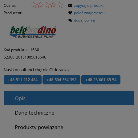
Ocena:
zapytaj o produkt
Producent:
poleć znajomemu
dodaj opinię
Kod produktu:
16A0-
62308_20151005015646
Nasi konsultanci chętnie Ci doradzą
+48 511 212 484
+48 504 354 392
+48 23 661 65 54
Opis
Dane techniczne
Produkty powiązane