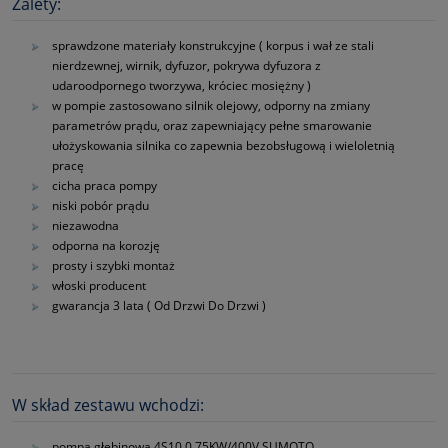
Zalety:
sprawdzone materiały konstrukcyjne ( korpus i wał ze stali
nierdzewnej, wirnik, dyfuzor, pokrywa dyfuzora z
udaroodpornego tworzywa, króciec mosiężny )
w pompie zastosowano silnik olejowy, odporny na zmiany
parametrów prądu, oraz zapewniający pełne smarowanie
ułożyskowania silnika co zapewnia bezobsługową i wieloletnią
pracę
cicha praca pompy
niski pobór prądu
niezawodna
odporna na korozję
prosty i szybki montaż
włoski producent
gwarancja 3 lata ( Od Drzwi Do Drzwi )
W skład zestawu wchodzi:
pompa głębinowa 4S10 0,75KW/400V SUMOTO