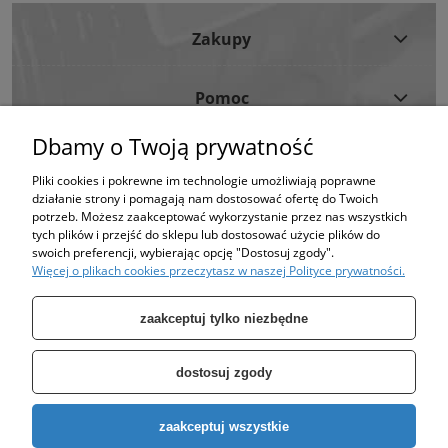
Zakupy
Pomoc
Dbamy o Twoją prywatność
Moje Konto
Pliki cookies i pokrewne im technologie umożliwiają poprawne
działanie strony i pomagają nam dostosować ofertę do Twoich
Informacje
potrzeb. Możesz zaakceptować wykorzystanie przez nas wszystkich
tych plików i przejść do sklepu lub dostosować użycie plików do
swoich preferencji, wybierając opcję "Dostosuj zgody".
Strona korzysta z plików cookies w celu realizacji usług i zgodnie z Polityką
Więcej o plikach cookies przeczytasz w naszej Polityce prywatności.
Plików Cookies.
Możesz określić warunki przechowywania lub dostępu do plików cookies w
Twojej przeglądarce. (polityka prywatności)
zaakceptuj tylko niezbędne
dostosuj zgody
Specjalizujemy się w sprzedaży pomp oraz zbiorników takich jak: zbiornik
zaakceptuj wszystkie
ocynkowany, zbiornik hydroforowy, pompy hydroforowe, pompy