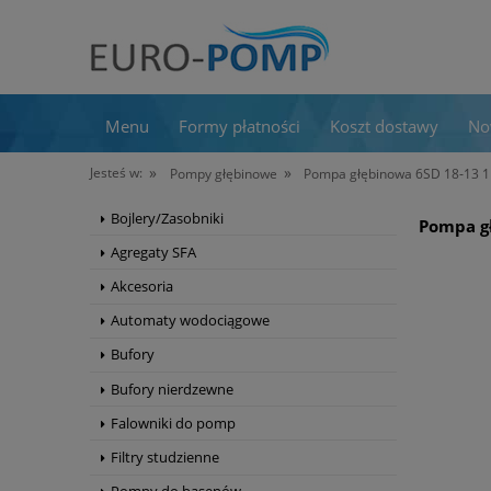
Menu
Formy płatności
Koszt dostawy
No
»
»
Jesteś w:
Pompy głębinowe
Pompa głębinowa 6SD 18‑13
Bojlery/Zasobniki
Pompa g
Agregaty SFA
Akcesoria
Automaty wodociągowe
Bufory
Bufory nierdzewne
Falowniki do pomp
Filtry studzienne