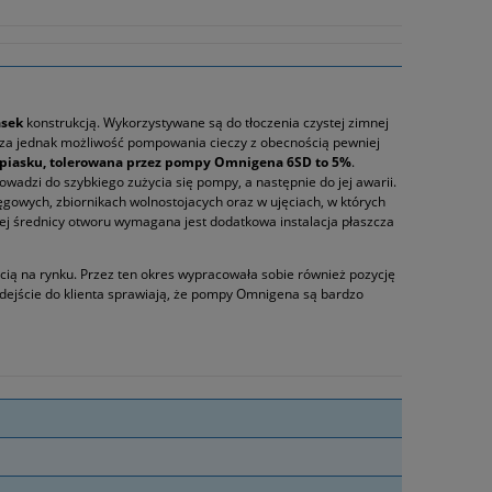
asek
konstrukcją. Wykorzystywane są do tłoczenia czystej zimnej
szcza jednak możliwość pompowania cieczy z obecnością pewniej
piasku, tolerowana przez pompy Omnigena 6SD to 5%
.
dzi do szybkiego zużycia się pompy, a następnie do jej awarii.
gowych, zbiornikach wolnostojacych oraz w ujęciach, w których
zej średnicy otworu wymagana jest dodatkowa instalacja płaszcza
cią na rynku. Przez ten okres wypracowała sobie również pozycję
odejście do klienta sprawiają, że pompy Omnigena są bardzo