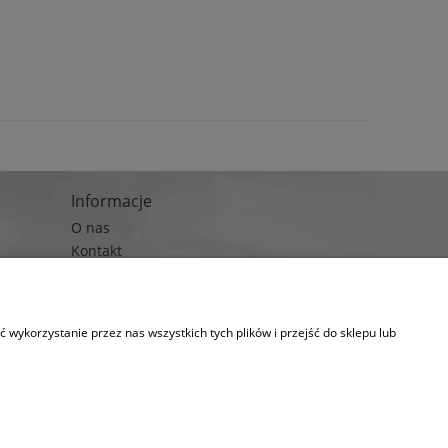
Informacje
O nas
Kontakt
Blog
wykorzystanie przez nas wszystkich tych plików i przejść do sklepu lub
kies.
lityka prywatności)