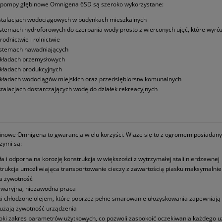
e pompy głębinowe Omnigena 6SD są szeroko wykorzystane:
stalacjach wodociągowych w budynkach mieszkalnych
stemach hydroforowych do czerpania wody prosto z wierconych ujęć, które wyró
rodnictwie i rolnictwie
stemach nawadniających
kładach przemysłowych
kładach produkcyjnych
kładach wodociągów miejskich oraz przedsiębiorstw komunalnych
stalacjach dostarczających wodę do działek rekreacyjnych
nowe Omnigena to gwarancja wielu korzyści. Wiąże się to z ogromem posiadanyc
zymi są:
ła i odporna na korozję konstrukcja w większości z wytrzymałej stali nierdzewnej
trukcja umożliwiająca transportowanie cieczy z zawartością piasku maksymalni
a żywotność
waryjna, niezawodna praca
iki chłodzone olejem, które poprzez pełne smarowanie ułożyskowania zapewnia
użają żywotność urządzenia
oki zakres parametrów użytkowych, co pozwoli zaspokoić oczekiwania każdego u