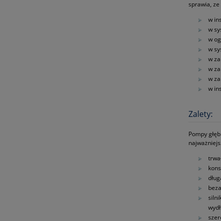
sprawia, z
w in
w sy
w og
w sy
w za
w za
w za
w in
Zalety:
Pompy głębi
najważniejs
trwa
kons
dług
beza
siln
wydł
szer