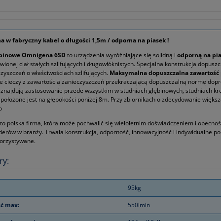
 w fabryczny kabel o długości 1,5m / odporna na piasek !
binowe Omnigena 6SD
to urządzenia wyróżniające się solidną i
odporną na pi
ionej ciał stałych szlifujących i długowłóknistych. Specjalna konstrukcja dopu
eczyszczeń o właściwościach szlifujących.
Maksymalna dopuszczalna zawartość 
cieczy z zawartością zanieczyszczeń przekraczającą dopuszczalną normę doprowa
znajdują zastosowanie przede wszystkim w studniach głębinowych, studniach krę
 położone jest na głębokości poniżej 8m. Przy zbiornikach o zdecydowanie więks
o
to polska firma, która może pochwalić się wieloletnim doświadczeniem i obecnoś
iderów w branży. Trwała konstrukcja, odporność, innowacyjność i indywidualne p
orzystywane.
ry:
95kg
ć max:
550lmin