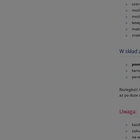
szer
możl
możl
łatw
maks
znak
W skład 
pom
kart
para
Rozległość 
aż po duże
Uwaga:
każd
zaku
na w