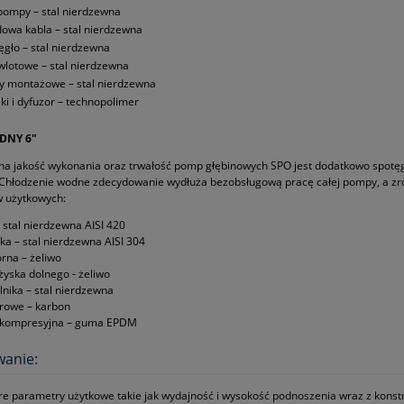
pompy – stal nierdzewna
owa kabla – stal nierdzewna
ęgło – stal nierdzewna
 wlotowe – stal nierdzewna
y montażowe – stal nierdzewna
iki i dyfuzor – technopolimer
DNY 6"
tna jakość wykonania oraz trwałość pomp głębinowych SPO jest dodatkowo spot
Chłodzenie wodne zdecydowanie wydłuża bezobsługową pracę całej pompy, a zr
 użytkowych:
– stal nierdzewna AISI 420
ika – stal nierdzewna AISI 304
rna – żeliwo
yska dolnego ‑ żeliwo
lnika – stal nierdzewna
rowe – karbon
kompresyjna – guma EPDM
wanie:
re parametry użytkowe takie jak wydajność i wysokość podnoszenia wraz z kon