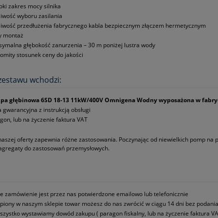
oki zakres mocy silnika
iwość wyboru zasilania
iwość przedłużenia fabrycznego kabla bezpiecznym złączem hermetycznym
y montaż
ymalna głębokość zanurzenia – 30 m poniżej lustra wody
omity stosunek ceny do jakości
zestawu wchodzi:
pa głębinowa 6SD 18‑13 11kW/400V Omnigena Wodny wyposażona w fabrycz
a gwarancyjna z instrukcją obsługi
gon, lub na życzenie faktura VAT
naszej oferty zapewnia różne zastosowania. Poczynając od niewielkich pomp na
 agregaty do zastosowań przemysłowych.
e zamówienie jest przez nas potwierdzone emailowo lub telefonicznie
piony w naszym sklepie towar możesz do nas zwrócić w ciągu 14 dni bez podani
szystko wystawiamy dowód zakupu ( paragon fiskalny, lub na życzenie faktura VA