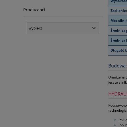
Wysokość
Producenci
Zasilanie:
Moc silni
Średnica
Średnica 
Długość k
Budowa:
Omnigena 6S
Jest to sil
HYDRAU
Podstawowe 
technologia
korp
obud