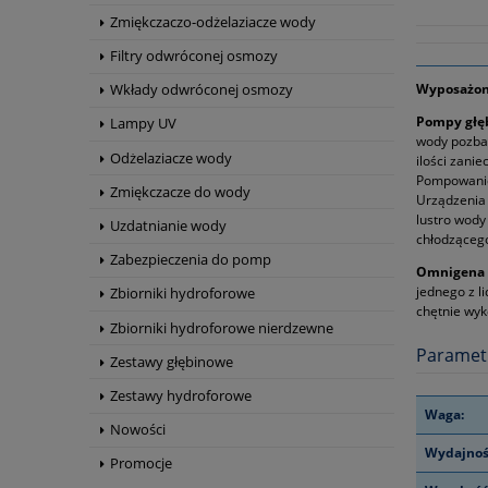
Zmiękczaczo-odżelaziacze wody
Filtry odwróconej osmozy
Wyposażona
Wkłady odwróconej osmozy
Pompy głę
Lampy UV
wody pozbaw
Odżelaziacze wody
ilości zani
Pompowanie 
Zmiękczacze do wody
Urządzenia 
lustro wody
Uzdatnianie wody
chłodząceg
Zabezpieczenia do pomp
Omnigena
jednego z l
Zbiorniki hydroforowe
chętnie wyk
Zbiorniki hydroforowe nierdzewne
Paramet
Zestawy głębinowe
Zestawy hydroforowe
Waga:
Nowości
Wydajnoś
Promocje