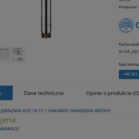
Producent:
Kod produk
911AE_202
Nasi konsu
+48 511
s
Dane techniczne
Opinie o produkcie (0
ŁĘBINOWA 6SD 18‑13 11KW/400V OMNIGENA WODNY
gena
WARANCJI