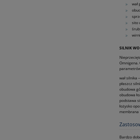
wał 
obud
sprz
sito
śrub
wirn
SILNIK WO
Nieprzecię
Omnigena. 
parametrów
wał silnika 
płaszcz siln
obudowa gó
obudowa łoż
podstawa si
łożysko opo
membrana 
Zastoso
Bardzo dob