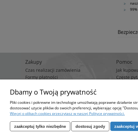
nasz
99% 
Bezpiec
Zakupy
Pomoc
Czas realizacji zamówienia
Jak kupow
Formy płatności
Częste pyt
Koszt dostawy
Polityka p
Dbamy o Twoją prywatność
Regulami
Pliki cookies i pokrewne im technologie umożliwiają poprawne działanie s
Stro
dostosować użycie plików do swoich preferencji, wybierając opcję "Dostosu
Możesz określić wa
Więcej o plikach cookies przeczytasz w naszej Polityce prywatności.
zaakceptuj tylko niezbędne
dostosuj zgody
zaakceptuj 