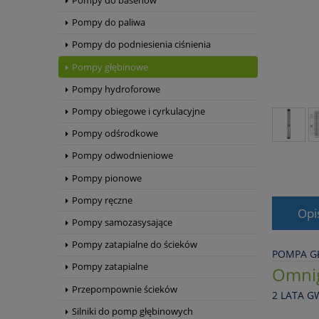
Pompy do basenów
Pompy do paliwa
Pompy do podniesienia ciśnienia
Pompy głębinowe
Pompy hydroforowe
Pompy obiegowe i cyrkulacyjne
Pompy odśrodkowe
Pompy odwodnieniowe
Pompy pionowe
Pompy ręczne
Opi
Pompy samozasysające
Pompy zatapialne do ścieków
POMPA G
Pompy zatapialne
Omni
Przepompownie ścieków
2 LATA G
Silniki do pomp głębinowych