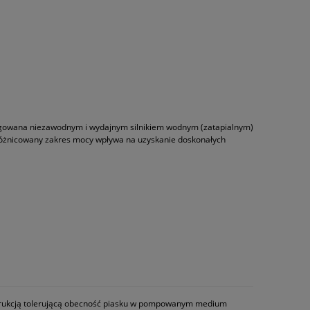
ęgowana niezawodnym i wydajnym silnikiem wodnym (zatapialnym)
óżnicowany zakres mocy wpływa na uzyskanie doskonałych
strukcją tolerującą obecność piasku w pompowanym medium