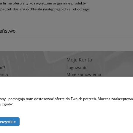
a firma oferuje tylko i wyłącznie oryginalne produkty
paczek dociera do klienta następnego dnia roboczego
zeństwo
Moje Konto
ać?
Logowanie
ania
Moje zamówienia
rywatności
Przechowalnia
n zakupów
Ustawienia konta
trony i pomagają nam dostosować ofertę do Twoich potrzeb. Możesz zaakceptować 
na korzysta z plików cookies w celu realizacji usług i zgodnie z Polityką Plików Coo
j zgody".
runki przechowywania lub dostępu do plików cookies w Twojej przeglądarce. (po
wszystkie