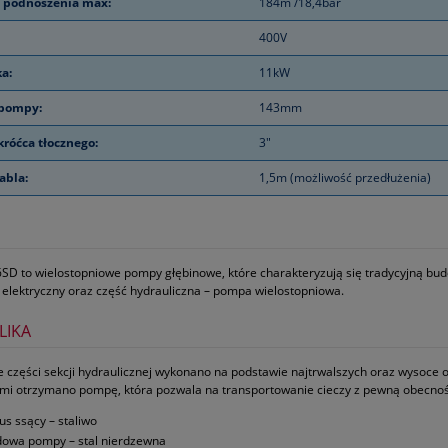
 podnoszenia max:
184m /18,4bar
400V
ka:
11kW
 pompy:
143mm
króćca tłocznego:
3"
abla:
1,5m (możliwość przedłużenia)
D to wielostopniowe pompy głębinowe, które charakteryzują się tradycyjną budo
nik elektryczny oraz część hydrauliczna – pompa wielostopniowa.
LIKA
części sekcji hydraulicznej wykonano na podstawie najtrwalszych oraz wysoce 
mi otrzymano pompę, która pozwala na transportowanie cieczy z pewną obecnoś
us ssący – staliwo
owa pompy – stal nierdzewna