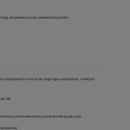
żniają się podwyższoną zawartością piasku
h pozytywnych cech przez tego typu urządzenia, z których
e do 5%
ją ochronę przed wahaniami parametrów prądu oraz
żytkownika