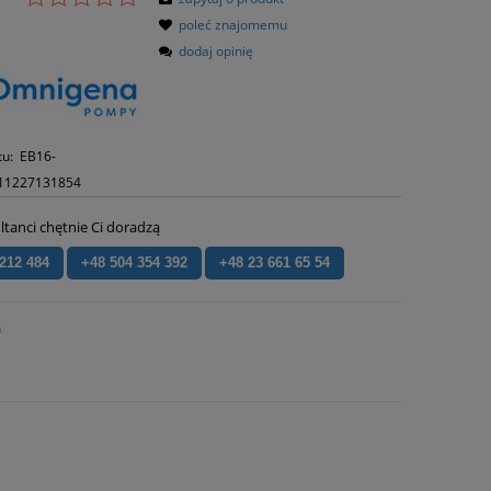
poleć znajomemu
dodaj opinię
tu:
EB16-
11227131854
ltanci chętnie Ci doradzą
 212 484
+48 504 354 392
+48 23 661 65 54
)