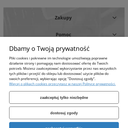
Zakupy
Pomoc
Dbamy o Twoją prywatność
Moje Konto
Pliki cookies i pokrewne im technologie umożliwiają poprawne
działanie strony i pomagają nam dostosować ofertę do Twoich
Informacje
potrzeb. Możesz zaakceptować wykorzystanie przez nas wszystkich
tych plików i przejść do sklepu lub dostosować użycie plików do
swoich preferencji, wybierając opcję "Dostosuj zgody".
Strona korzysta z plików cookies w celu realizacji usług i zgodnie z Polityką
Więcej o plikach cookies przeczytasz w naszej Polityce prywatności.
Plików Cookies.
Możesz określić warunki przechowywania lub dostępu do plików cookies w
Twojej przeglądarce. (polityka prywatności)
zaakceptuj tylko niezbędne
dostosuj zgody
Specjalizujemy się w sprzedaży pomp oraz zbiorników takich jak: zbiornik