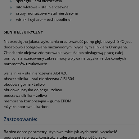
sprzęgło – stal nierdzewna
sito wlotowe – stal nierdzewna
śruby montażowe – stal nierdzewna
wirniki i dyfuzor – technopolimer
SILNIK ELEKTRYCZNY
Nieprzeciętna jakość wykonania oraz trwałość pomp głębinowych SPO jest
dodatkowo spotęgowana niezawodnym i wydajnym silnikiem Omnigena.
Chłodzenie olejowe zdecydowanie wydłuża bezobsługową pracę całej
pompy, a zróżnicowany zakres mocy wpływa na uzyskanie doskonałych
parametrów użytkowych:
wał silnika – stal nierdzewna AISI 420
płaszcz silnika – stal nierdzewna AISI 304
obudowa górna ‑ żeliwo
obudowa łożyska dolnego ‑ żeliwo
podstawa silnika – żeliwo
membrana kompresyjna – guma EPDM
łożysko oporowe – karbon
Zastosowanie:
Bardzo dobre parametry użytkowe takie jak wydajność i wysokość
podnoszenia wraz z konstrukcją tolerującą obecność piasku