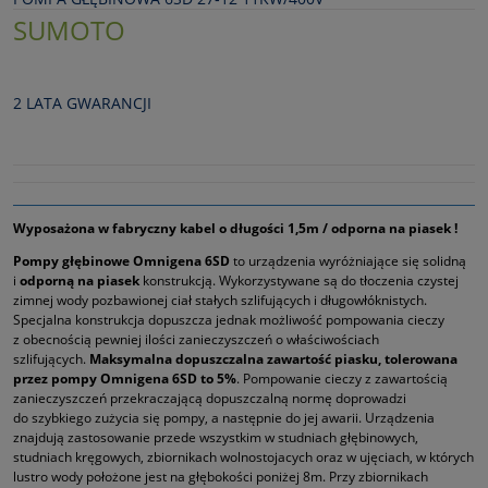
SUMOTO
2 LATA GWARANCJI
Wyposażona w fabryczny kabel o długości 1,5m / odporna na piasek !
Pompy głębinowe Omnigena 6SD
to urządzenia wyróżniające się solidną
i
odporną na piasek
konstrukcją. Wykorzystywane są do tłoczenia czystej
zimnej wody pozbawionej ciał stałych szlifujących i długowłóknistych.
Specjalna konstrukcja dopuszcza jednak możliwość pompowania cieczy
z obecnością pewniej ilości zanieczyszczeń o właściwościach
szlifujących.
Maksymalna dopuszczalna zawartość piasku, tolerowana
przez pompy Omnigena 6SD to 5%
. Pompowanie cieczy z zawartością
zanieczyszczeń przekraczającą dopuszczalną normę doprowadzi
do szybkiego zużycia się pompy, a następnie do jej awarii. Urządzenia
znajdują zastosowanie przede wszystkim w studniach głębinowych,
studniach kręgowych, zbiornikach wolnostojacych oraz w ujęciach, w których
lustro wody położone jest na głębokości poniżej 8m. Przy zbiornikach