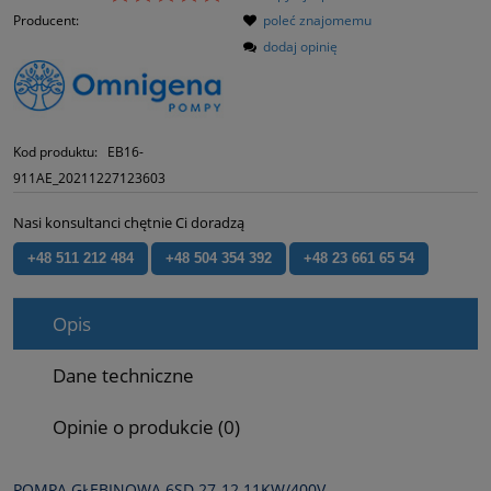
Producent:
poleć znajomemu
dodaj opinię
Kod produktu:
EB16-
911AE_20211227123603
Nasi konsultanci chętnie Ci doradzą
+48 511 212 484
+48 504 354 392
+48 23 661 65 54
Opis
Dane techniczne
Opinie o produkcie (0)
POMPA GŁĘBINOWA 6SD 27‑12 11KW/400V