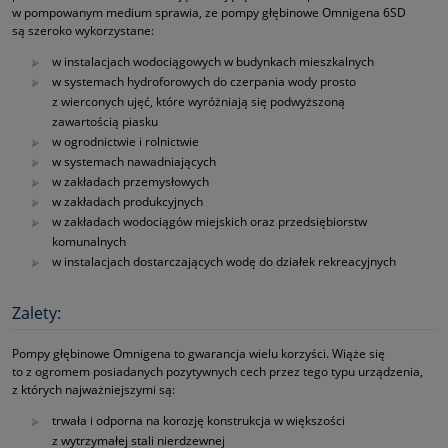
w pompowanym medium sprawia, ze pompy głębinowe Omnigena 6SD
są szeroko wykorzystane:
w instalacjach wodociągowych w budynkach mieszkalnych
w systemach hydroforowych do czerpania wody prosto
z wierconych ujęć, które wyróżniają się podwyższoną
zawartością piasku
w ogrodnictwie i rolnictwie
w systemach nawadniających
w zakładach przemysłowych
w zakładach produkcyjnych
w zakładach wodociągów miejskich oraz przedsiębiorstw
komunalnych
w instalacjach dostarczających wodę do działek rekreacyjnych
Zalety:
Pompy głębinowe Omnigena to gwarancja wielu korzyści. Wiąże się
to z ogromem posiadanych pozytywnych cech przez tego typu urządzenia,
z których najważniejszymi są:
trwała i odporna na korozję konstrukcja w większości
z wytrzymałej stali nierdzewnej