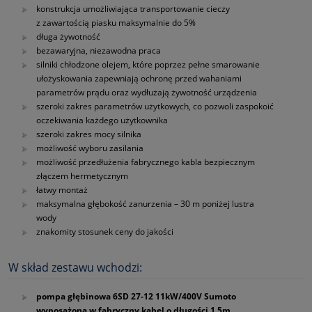
konstrukcja umożliwiająca transportowanie cieczy
z zawartością piasku maksymalnie do 5%
długa żywotność
bezawaryjna, niezawodna praca
silniki chłodzone olejem, które poprzez pełne smarowanie
ułożyskowania zapewniają ochronę przed wahaniami
parametrów prądu oraz wydłużają żywotność urządzenia
szeroki zakres parametrów użytkowych, co pozwoli zaspokoić
oczekiwania każdego użytkownika
szeroki zakres mocy silnika
możliwość wyboru zasilania
możliwość przedłużenia fabrycznego kabla bezpiecznym
złączem hermetycznym
łatwy montaż
maksymalna głębokość zanurzenia – 30 m poniżej lustra
wody
znakomity stosunek ceny do jakości
W skład zestawu wchodzi:
pompa głębinowa 6SD 27‑12 11kW/400V Sumoto
wyposażona w fabryczny kabel o długości 1,5m