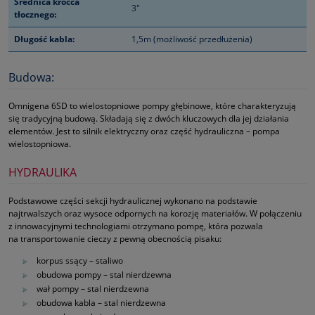
Średnica króćca
3"
tłocznego:
Długość kabla:
1,5m (możliwość przedłużenia)
Budowa:
Omnigena 6SD to wielostopniowe pompy głębinowe, które charakteryzują
się tradycyjną budową. Składają się z dwóch kluczowych dla jej działania
elementów. Jest to silnik elektryczny oraz część hydrauliczna – pompa
wielostopniowa.
HYDRAULIKA
Podstawowe części sekcji hydraulicznej wykonano na podstawie
najtrwalszych oraz wysoce odpornych na korozję materiałów. W połączeniu
z innowacyjnymi technologiami otrzymano pompę, która pozwala
na transportowanie cieczy z pewną obecnością pisaku:
korpus ssący – staliwo
obudowa pompy – stal nierdzewna
wał pompy – stal nierdzewna
obudowa kabla – stal nierdzewna