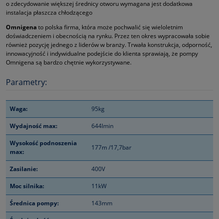
o zdecydowanie większej średnicy otworu wymagana jest dodatkowa
instalacja płaszcza chłodzącego
Omnigena
to polska firma, która może pochwalić się wieloletnim
doświadczeniem i obecnością na rynku. Przez ten okres wypracowała sobie
również pozycję jednego z liderów w branży. Trwała konstrukcja, odporność,
innowacyjność i indywidualne podejście do klienta sprawiają, że pompy
Omnigena są bardzo chętnie wykorzystywane.
Parametry:
Waga:
95kg
Wydajność max:
644lmin
Wysokość podnoszenia
177m /17,7bar
max:
Zasilanie:
400V
Moc silnika:
11kW
Średnica pompy:
143mm