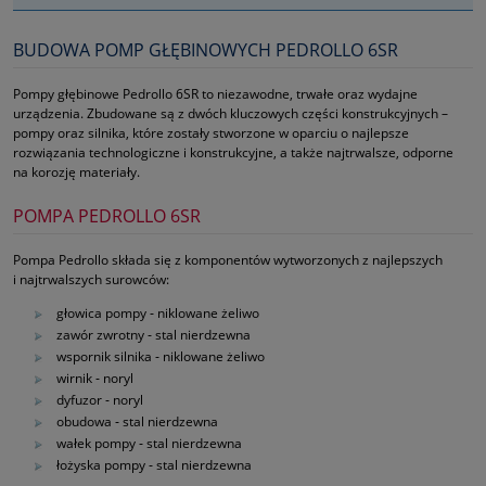
BUDOWA POMP GŁĘBINOWYCH PEDROLLO 6SR
Pompy głębinowe Pedrollo 6SR to niezawodne, trwałe oraz wydajne
urządzenia. Zbudowane są z dwóch kluczowych części konstrukcyjnych –
pompy oraz silnika, które zostały stworzone w oparciu o najlepsze
rozwiązania technologiczne i konstrukcyjne, a także najtrwalsze, odporne
na korozję materiały.
POMPA PEDROLLO 6SR
Pompa Pedrollo składa się z komponentów wytworzonych z najlepszych
i najtrwalszych surowców:
głowica pompy ‑ niklowane żeliwo
zawór zwrotny ‑ stal nierdzewna
wspornik silnika ‑ niklowane żeliwo
wirnik ‑ noryl
dyfuzor ‑ noryl
obudowa ‑ stal nierdzewna
wałek pompy ‑ stal nierdzewna
łożyska pompy ‑ stal nierdzewna