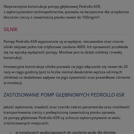
Nieprzeciętna konstrukcja pompy głębinowej Pedrollo 6SR,
z wykorzystaniem technopolimerów, pozwala na bezpieczne dla urządzenia
tłoczenie cieczy z zawartością piasku nawet do 100mg/m³.
SILNIK
Pompy Pedrollo 6SR wyposażone są w wydajne, niezawodne oraz mocne
silniki olejowe jedno lub trójfazowe zasilane 400V. Ich sprawność przekłada
się na wysoką wydajność pompy. Możliwe jest to dzięki solidnej i trwałej
konstrukcji.
Innowacyjna konstrukcja silnika pozwala na jego włączanie się nawet do 20
razy w ciągu godziny (jest to liczba niemal dwukrotnie wyższa od innych
silników) co dodatkowo wpływa na jego żywotność oraz prawidłowe ciśnienie
w instalacji.
ZASTOSOWANIE POMP GŁĘBINOWYCH PEDROLLO 6SR
Jakość wykonania, trwałość oraz szeroki zakres parametrów oraz możliwość
transportowania cieczy z podwyższoną zawartością piasku sprawia,
że pompy głębinowe Pedrollo 6SR są ochoczo wykorzystywane w wielu
zróżnicowanych miejscach:
w instalacjach wodociągowych do zasilania wody dla domów