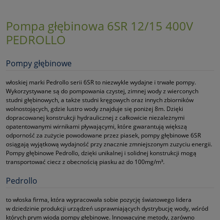
Pompa głębinowa 6SR 12/15 400V
PEDROLLO
Pompy głębinowe
włoskiej marki Pedrollo serii 6SR to niezwykle wydajne i trwałe pompy.
Wykorzystywane są do pompowania czystej, zimnej wody z wierconych
studni głębinowych, a także studni kręgowych oraz innych zbiorników
wolnostojących, gdzie lustro wody znajduje się poniżej 8m. Dzięki
dopracowanej konstrukcji hydraulicznej z całkowicie niezależnymi
opatentowanymi wirnikami pływającymi, które gwarantują większą
odporność za zużycie powodowane przez piasek, pompy głębinowe 6SR
osiągają wyjątkową wydajność przy znacznie zmniejszonym zuzyciu energii.
Pompy głębinowe Pedrollo, dzięki unikalnej i solidnej konstrukcji mogą
transportować ciecz z obecnością piasku aż do 100mg/m³.
Pedrollo
to włoska firma, która wypracowała sobie pozycję światowego lidera
w dziedzinie produkcji urządzeń usprawniających dystrybucję wody, wśród
których prym wiodą pompy głębinowe. Innowacyjne metody, zarówno