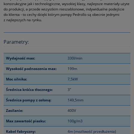
konstrukcyjne jak i technologiczne, wysokiej klasy, najlepsze materiały użyte
do produkcji, a przede wszystkim nieszablonowe, indywidualne podejście
do klienta ‑ to cechy dzięki którym pompy Pedrollo są obecnie jednymi
z najlepszych na rynku.
Parametry:
Wydajność max:
330l/min
Wysokość podnoszenia max:
199m
Moc silnika:
7,5kW
Średnica króćca tłocznego:
3"
Średnica pompy z osłoną:
149,5mm
Zasilanie:
400V
Max zawartość piasku:
100g/m3
Kabel fabryczny:
4m (możliwość przedłużenia)