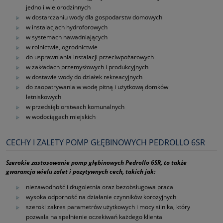
jedno i wielorodzinnych
w dostarczaniu wody dla gospodarstw domowych
w instalacjach hydroforowych
w systemach nawadniających
w rolnictwie, ogrodnictwie
do usprawniania instalacji przeciwpożarowych
w zakładach przemysłowych i produkcyjnych
w dostawie wody do działek rekreacyjnych
do zaopatrywania w wodę pitną i użytkową domków
letniskowych
w przedsiębiorstwach komunalnych
w wodociągach miejskich
CECHY I ZALETY POMP GŁĘBINOWYCH PEDROLLO 6SR
Szerokie zastosowanie pomp głębinowych Pedrollo 6SR, to także
gwarancja wielu zalet i pozytywnych cech, takich jak:
niezawodność i długoletnia oraz bezobsługowa praca
wysoka odporność na działanie czynników korozyjnych
szeroki zakres parametrów użytkowych i mocy silnika, który
pozwala na spełnienie oczekiwań każdego klienta