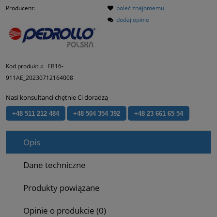
Producent:
poleć znajomemu
dodaj opinię
Kod produktu:
EB16-
911AE_20230712164008
Nasi konsultanci chętnie Ci doradzą
+48 511 212 484
+48 504 354 392
+48 23 661 65 54
Opis
Dane techniczne
Produkty powiązane
Opinie o produkcie (0)