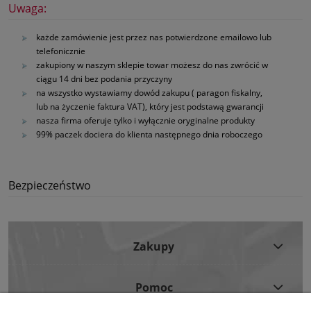
Uwaga:
każde zamówienie jest przez nas potwierdzone emailowo lub
telefonicznie
zakupiony w naszym sklepie towar możesz do nas zwrócić w
ciągu 14 dni bez podania przyczyny
na wszystko wystawiamy dowód zakupu ( paragon fiskalny,
lub na życzenie faktura VAT), który jest podstawą gwarancji
nasza firma oferuje tylko i wyłącznie oryginalne produkty
99% paczek dociera do klienta następnego dnia roboczego
Bezpieczeństwo
Zakupy
Pomoc