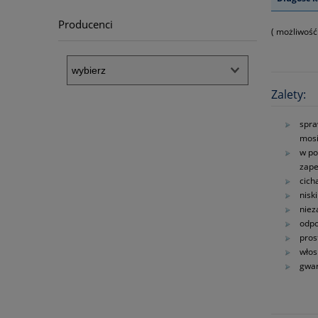
Producenci
( możliwość
Zalety:
spra
mosi
w po
zape
cich
nisk
nie
odpo
pros
włos
gwar