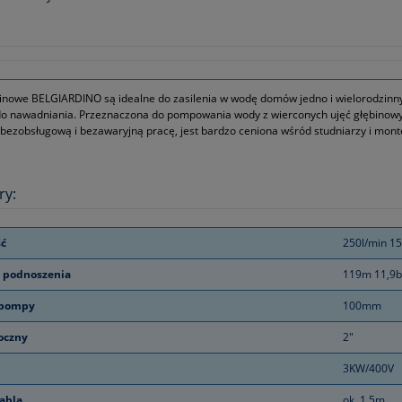
nowe BELGIARDINO są idealne do zasilenia w wodę domów jedno i wielorodzinnyc
o nawadniania. Przeznaczona do pompowania wody z wierconych ujęć głębinowych
bezobsługową i bezawaryjną pracę, jest bardzo ceniona wśród studniarzy i mont
ry:
ć
250l/min 15
 podnoszenia
119m 11,9b
 pompy
100mm
łoczny
2"
3KW/400V
abla
ok. 1,5m