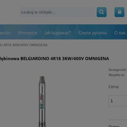
wości
Promocje
Jak kupować?
Częste pytania
O nas
NO 4R18 3KW/400V OMNIGENA
łębinowa BELGIARDINO 4R18 3KW/400V OMNIGENA
Dostępność:
Wysyłka w:
Cena:
Ocena: