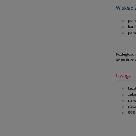
W skład 
pomp
kart
para
Rozległość 
aż po duże
Uwaga:
każd
zaku
na w
nasz
99% 