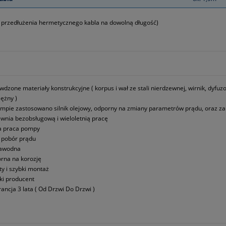
 przedłużenia hermetycznego kabla na dowolną długość)
wdzone materiały konstrukcyjne ( korpus i wał ze stali nierdzewnej, wirnik, dyf
ężny )
mpie zastosowano silnik olejowy, odporny na zmiany parametrów prądu, oraz za
wnia bezobsługową i wieloletnią pracę
a praca pompy
i pobór prądu
zawodna
rna na korozję
ty i szybki montaż
ki producent
ancja 3 lata ( Od Drzwi Do Drzwi )