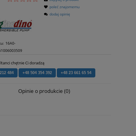
poleć znajomemu
dodaj opinię
tu:
16A0-
51006003509
ltanci chętnie Ci doradzą
 212 484
+48 504 354 392
+48 23 661 65 54
Opinie o produkcie (0)