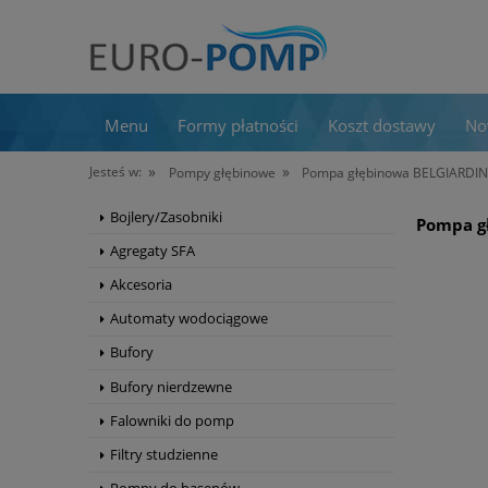
Menu
Formy płatności
Koszt dostawy
No
»
»
Jesteś w:
Pompy głębinowe
Pompa głębinowa BELGIARDI
Bojlery/Zasobniki
Pompa g
Agregaty SFA
Akcesoria
Automaty wodociągowe
Bufory
Bufory nierdzewne
Falowniki do pomp
Filtry studzienne