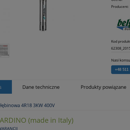
Producent:
Kod produk
62308_201
Nasi konsu
+48 511
s
Dane techniczne
Produkty powiązane
łębinowa 4R18 3KW 400V
ARDINO (made in Italy)
WARANCJI