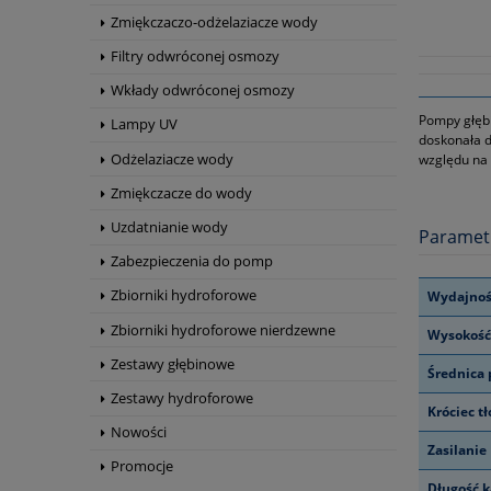
Zmiękczaczo-odżelaziacze wody
Filtry odwróconej osmozy
Wkłady odwróconej osmozy
Pompy głębi
Lampy UV
doskonała d
Odżelaziacze wody
względu na 
Zmiękczacze do wody
Uzdatnianie wody
Paramet
Zabezpieczenia do pomp
Zbiorniki hydroforowe
Wydajnoś
Zbiorniki hydroforowe nierdzewne
Wysokość
Zestawy głębinowe
Średnica
Zestawy hydroforowe
Króciec t
Nowości
Zasilanie
Promocje
Długość k