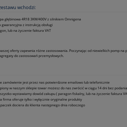
zestawu wchodzi:
a głębinowa 4R18 3KW/400V z silnikiem Omnigena
a gwarancyjna z instrukcją obsługi
gon, lub na życzenie faktura VAT
naszej oferty zapewnia różne zastosowania. Poczynając od niewielkich pomp na
 agregaty do zastosowań przemysłowych.
e zamówienie jest przez nas potwierdzone emailowo lub telefonicznie
piony w naszym sklepie towar możesz do nas zwrócić w ciągu 14 dni bez podani
szystko wystawiamy dowód zakupu ( paragon fiskalny, lub na życzenie faktura VA
a firma oferuje tylko i wyłącznie oryginalne produkty
paczek dociera do klienta następnego dnia roboczego