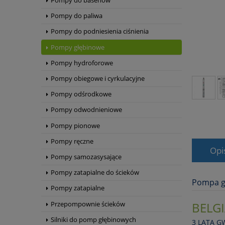
Pompy do basenów
Pompy do paliwa
Pompy do podniesienia ciśnienia
Pompy głębinowe
Pompy hydroforowe
Pompy obiegowe i cyrkulacyjne
Pompy odśrodkowe
Pompy odwodnieniowe
Pompy pionowe
Pompy ręczne
Opi
Pompy samozasysające
Pompy zatapialne do ścieków
Pompa g
Pompy zatapialne
Przepompownie ścieków
BELGI
Silniki do pomp głębinowych
3 LATA G