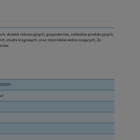
h, działek rekreacyjnych, gospodarstw, zakładów produkcyjnych,
, studni kręgowych, oraz zbiorników wolno-stojących. Ze
erów.
000l/h
ar