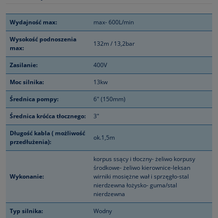
Wydajność max:
max- 600L/min
Wysokość podnoszenia
132m / 13,2bar
max:
Zasilanie:
400V
Moc silnika:
13kw
Średnica pompy:
6" (150mm)
Średnica króćca tłocznego:
3"
Długość kabla ( możliwość
ok.1,5m
przedłużenia):
korpus ssący i tłoczny- żeliwo korpusy
środkowe- żeliwo kierownice-leksan
Wykonanie:
wirniki mosiężne wał i sprzęgło-stal
nierdzewna łożysko- guma/stal
nierdzewna
Typ silnika:
Wodny