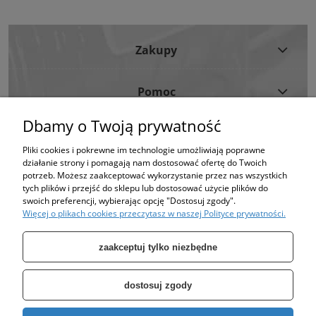
Zakupy
Pomoc
Dbamy o Twoją prywatność
Moje Konto
Pliki cookies i pokrewne im technologie umożliwiają poprawne
działanie strony i pomagają nam dostosować ofertę do Twoich
Informacje
potrzeb. Możesz zaakceptować wykorzystanie przez nas wszystkich
tych plików i przejść do sklepu lub dostosować użycie plików do
swoich preferencji, wybierając opcję "Dostosuj zgody".
Strona korzysta z plików cookies w celu realizacji usług i zgodnie z Polityką
Więcej o plikach cookies przeczytasz w naszej Polityce prywatności.
Plików Cookies.
Możesz określić warunki przechowywania lub dostępu do plików cookies w
Twojej przeglądarce. (polityka prywatności)
zaakceptuj tylko niezbędne
dostosuj zgody