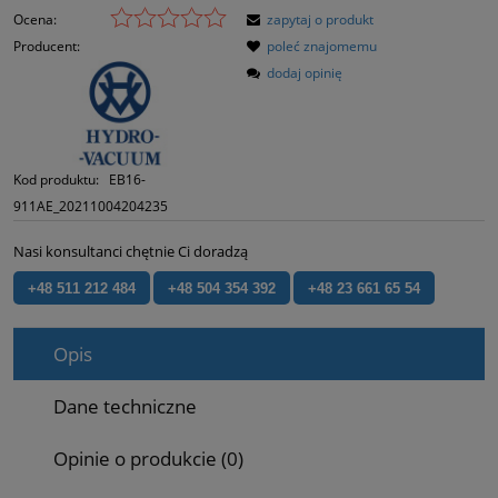
Ocena:
zapytaj o produkt
Producent:
poleć znajomemu
dodaj opinię
Kod produktu:
EB16-
911AE_20211004204235
Nasi konsultanci chętnie Ci doradzą
+48 511 212 484
+48 504 354 392
+48 23 661 65 54
Opis
Dane techniczne
Opinie o produkcie (0)