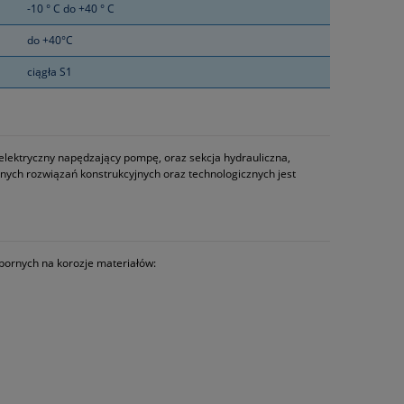
-10 ° C do +40 ° C
do +40°C
ciągła S1
elektryczny napędzający pompę, oraz sekcja hydrauliczna,
nych rozwiązań konstrukcyjnych oraz technologicznych jest
pornych na korozje materiałów: