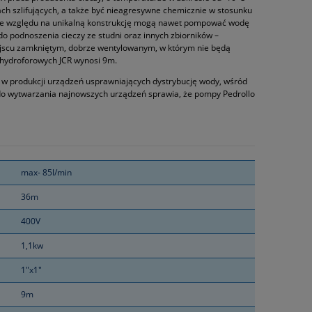
h szlifujących, a także być nieagresywne chemicznie w stosunku
 ze względu na unikalną konstrukcję mogą nawet pompować wodę
 podnoszenia cieczy ze studni oraz innych zbiorników –
ejscu zamkniętym, dobrze wentylowanym, w którym nie będą
hydroforowych JCR wynosi 9m.
ę w produkcji urządzeń usprawniających dystrybucję wody, wśród
do wytwarzania najnowszych urządzeń sprawia, że pompy Pedrollo
max- 85l/min
36m
400V
1,1kw
1"x1"
9m