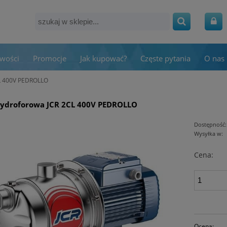
wości
Promocje
Jak kupować?
Częste pytania
O nas
L 400V PEDROLLO
ydroforowa JCR 2CL 400V PEDROLLO
Dostępność:
Wysyłka w:
Cena:
Ocena: