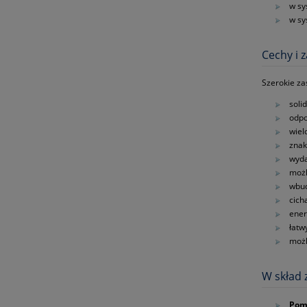
w sy
w sy
Cechy i 
Szerokie za
soli
odpo
wiel
znak
wyda
możl
wbud
cich
ene
łatw
możl
W skład 
Pom