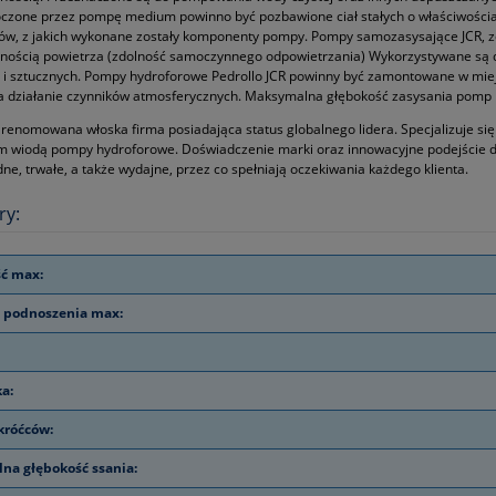
oczone przez pompę medium powinno być pozbawione ciał stałych o właściwościac
łów, z jakich wykonane zostały komponenty pompy. Pompy samozasysające JCR,
nością powietrza (zdolność samoczynnego odpowietrzania) Wykorzystywane są do
 i sztucznych. Pompy hydroforowe Pedrollo JCR powinny być zamontowane w mi
a działanie czynników atmosferycznych. Maksymalna głębokość zasysania pomp 
 renomowana włoska firma posiadająca status globalnego lidera. Specjalizuje si
m wiodą pompy hydroforowe. Doświadczenie marki oraz innowacyjne podejście 
ne, trwałe, a także wydajne, przez co spełniają oczekiwania każdego klienta.
ry:
ć max:
 podnoszenia max:
ka:
króćców:
na głębokość ssania: