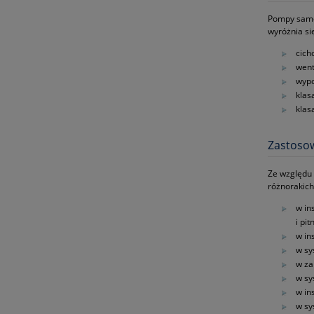
Pompy samoz
wyróżnia si
cich
went
wypo
klas
klasa
Zastoso
Ze względu 
różnorakich
w in
i pi
w in
w sy
w za
w sy
w in
w sy