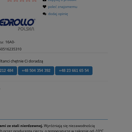
poleć znajomemu
dodaj opinię
tu:
16A0-
50516235310
ltanci chętnie Ci doradzą
 212 484
+48 504 354 392
+48 23 661 65 54
)
ami ze stali nierdzewnej.
Wyróżniają się niezawodnością
 przez producenta cieczy, o temperaturze w zakresie od ‑10°C