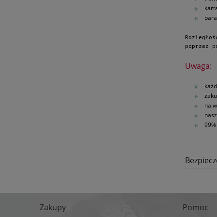
kart
para
Rozległoś
poprzez p
Uwaga:
każd
zaku
na w
nasz
99% 
Bezpiec
Zakupy
Pomoc