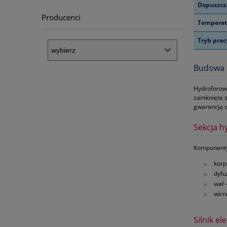
Dopuszcza
Producenci
Temperatu
Tryb prac
Budowa P
Hydroforowe
zamknięte s
gwarancją d
Sekcja h
Komponenty 
korp
dyfu
wał 
wirn
Silnik el