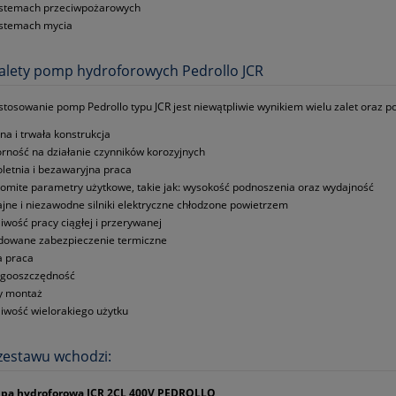
stemach przeciwpożarowych
stemach mycia
zalety pomp hydroforowych Pedrollo JCR
stosowanie pomp Pedrollo typu JCR jest niewątpliwie wynikiem wielu zalet oraz p
dna i trwała konstrukcja
rność na działanie czynników korozyjnych
oletnia i bezawaryjna praca
omite parametry użytkowe, takie jak: wysokość podnoszenia oraz wydajność
jne i niezawodne silniki elektryczne chłodzone powietrzem
iwość pracy ciągłej i przerywanej
owane zabezpieczenie termiczne
a praca
rgooszczędność
y montaż
iwość wielorakiego użytku
zestawu wchodzi:
pa hydroforowa JCR 2CL 400V PEDROLLO