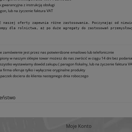
a gwarancyjna z instrukcją obsługi
gon, lub na życzenie faktura VAT
ć naszej oferty zapewnia różne zastosowania. Poczynając od niewie
ompy dla rolnictwa, aż po duże agregaty do zastosowań przemysłow
e zamówienie jest przez nas potwierdzone emailowo lub telefonicznie
piony w naszym sklepie towar możesz do nas zwrócić w ciągu 14 dni bez podani
szystko wystawiamy dowód zakupu ( paragon fiskalny, lub na życzenie faktura VA
a firma oferuje tylko i wyłącznie oryginalne produkty
paczek dociera do klienta następnego dnia roboczego
zeństwo
Moje Konto