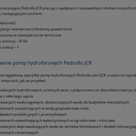
asysające Pedrollo JCR pracują z wydajnym i niezawodnym silnikiem asynchron
ę następującymi cechami:
obieżność
ylacja zewnętrzna (chłodzony powietrzem)
sażony w zabezpieczenie termiczne
a ochrony – IP X4
 izolacji – F
wanie pomp hydroforowych Pedrollo JCR
na wyjątkową specyfikę pomp hydroforowych Pedrollo serii JCR, a także ich wys
 miejscach, jak na przykład:
stalacjach hydroforowych, w których wraz z połączeniem ze zbiornikiem tworzą 
tną z własnego ujęcia
stalacjach wodociągowych, dostarczających wodę do budynków mieszkalnych
stemach zaopatrujących w wodę gospodarstwa rolne
kładach produkcyjnych i przemysłowych
stemach nawadniających wykorzystanych w ogrodnictwie i rolnictwie
stalacjach doprowadzających wodę do domków letniskowych i działek rekreacyjn
stemach ciśnieniowych