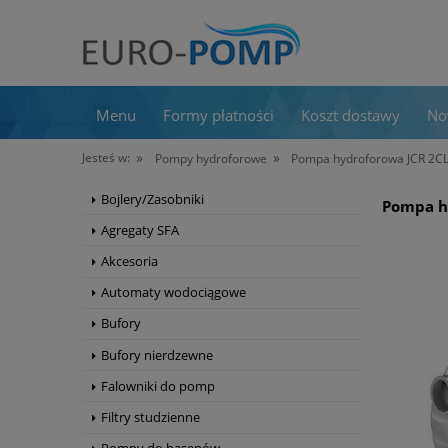
Menu
Formy płatności
Koszt dostawy
No
»
»
Jesteś w:
Pompy hydroforowe
Pompa hydroforowa JCR 2C
Bojlery/Zasobniki
Pompa h
Agregaty SFA
Akcesoria
Automaty wodociągowe
Bufory
Bufory nierdzewne
Falowniki do pomp
Filtry studzienne