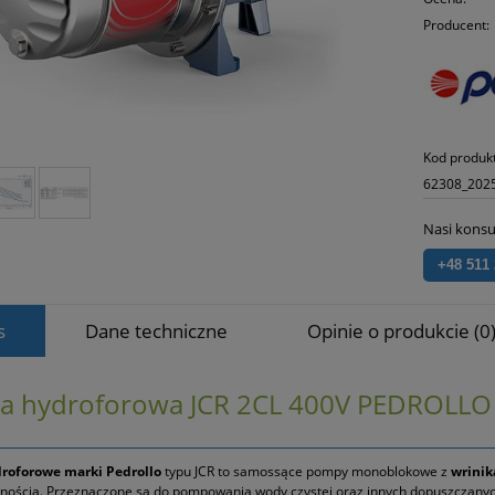
Producent:
Kod produk
62308_202
Nasi konsu
+48 511
s
Dane techniczne
Opinie o produkcie (0
 hydroforowa JCR 2CL 400V PEDROLLO
roforowe marki Pedrollo
typu JCR to samossące pompy monoblokowe z
wrinik
nością. Przeznaczone są do pompowania wody czystej oraz innych dopuszczanych