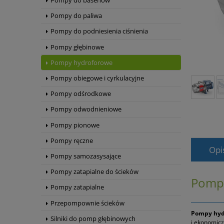
Pompy do basenów
Pompy do paliwa
Pompy do podniesienia ciśnienia
Pompy głębinowe
Pompy hydroforowe
Pompy obiegowe i cyrkulacyjne
Pompy odśrodkowe
Pompy odwodnieniowe
Pompy pionowe
Pompy ręczne
Opi
Pompy samozasysające
Pompy zatapialne do ścieków
Pompa
Pompy zatapialne
Przepompownie ścieków
Pompy hyd
Silniki do pomp głębinowych
i ekonomicz