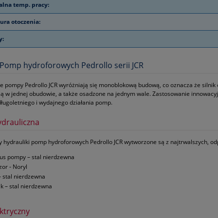
lna temp. pracy:
ra otoczenia:
y:
omp hydroforowych Pedrollo serii JCR
 pompy Pedrollo JCR wyróżniają się monoblokową budową, co oznacza że silnik 
ą w jednej obudowie, a także osadzone na jednym wale. Zastosowanie innowacyj
ługoletniego i wydajnego działania pomp.
ydrauliczna
hydrauliki pomp hydroforowych Pedrollo JCR wytworzone są z najtrwalszych, od
us pompy – stal nierdzewna
zor ‑ Noryl
– stal nierdzewna
ik – stal nierdzewna
ektryczny