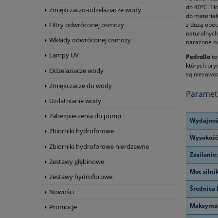
do 40°C. Tł
Zmiękczaczo-odżelaziacze wody
do materia
z dużą obec
Filtry odwróconej osmozy
naturalnych
Wkłady odwróconej osmozy
narażone n
Lampy UV
Pedrollo
to
których pry
Odżelaziacze wody
są niezawod
Zmiękczacze do wody
Paramet
Uzdatnianie wody
Zabezpieczenia do pomp
Wydajnoś
Zbiorniki hydroforowe
Wysokość
Zbiorniki hydroforowe nierdzewne
Zasilanie:
Zestawy głębinowe
Moc silni
Zestawy hydroforowe
Średnica 
Nowości
Maksymal
Promocje