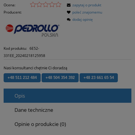
Ocena:
zapytaj o produkt
Producent:
poleć znajomemu
dodaj opinię
Kod produktu:
6E52-
331EE_20240218125958
Nasi konsultanci chętnie Ci doradzą
+48 511 212 484
+48 504 354 392
+48 23 661 65 54
Opis
Dane techniczne
Opinie o produkcie (0)