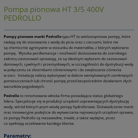
Pompa pionowa HT 3/5 400V
PEDROLLO
Pompy pionowe marki Pedrollo
typu HT to wielostopniowe pompy, które
nadają się do stosowania z wodą do picia oraz z cieczami, które nie
są chemicznie agresywne w stosunku do materiałów, z których wykonano
pompę. Wysoka perdlamancja i możliwość dostosowania do szerokiego
zakresu zastosowań sprawiają, że są idealnym wyborem do zastosowań
domowych, cywilnych i przemysłowych, w szczególności do dystrybucji wody
w połączeniu ze zbiornikami ciśnieniowymi i do zwiększania ciśnienia
w sieci. Instalację należy wykonywać w dobrze wentylowanych zamkniętych
pomieszczeniach lub chronić pompę przed bezpośrednim działaniem złych
warunków pogodowych.
Pedrollo
to renomowana włoska firma posiadająca status globalnego
lidera. Specjalizuje się w produkcji urządzeń usprawniających dystrybucję
wody, wśród których prym wiodą pompy hydroforowe. Doświadczenie marki
oraz innowacyjne podejście do wytwarzania najnowszych urządzeń sprawia,
że pompy Pedrollo są niezawodne, trwałe, a także wydajne, przez
co spełniają oczekiwania każdego klienta.
Parametry: