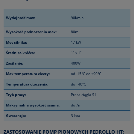
Wydajność max:
90l/min
Wysokość podnoszenia max:
80m
Moc silnika:
1,1kW
Średnica króćca:
1" x 1"
Zasilanie:
400W
Max temperatura cieczy:
od -15°C do +90°C
Temperatura otoczenia:
do +40°C
Tryb pracy:
Praca ciągła S1
Maksymalna wysokość ssania:
do 7m
Gwarancja:
3 lata
ZASTOSOWANIE POMP PIONOWYCH PEDROLLO HT: