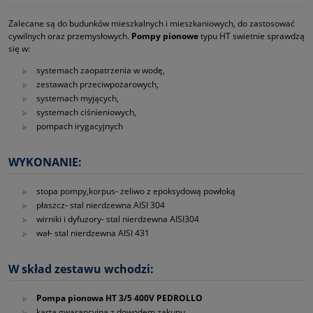
Zalecane są do budunków mieszkalnych i mieszkaniowych, do zastosować
cywilnych oraz przemysłowych.
Pompy pionowe
typu HT swietnie sprawdzą
się w:
systemach zaopatrzenia w wodę,
zestawach przeciwpożarowych,
systemach myjących,
systemach ciśnieniowych,
pompach irygacyjnych
WYKONANIE:
stopa pompy,korpus‑ żeliwo z epoksydową powłoką
płaszcz‑ stal nierdzewna AISI 304
wirniki i dyfuzory‑ stal nierdzewna AISI304
wał‑ stal nierdzewna AISI 431
W skład zestawu wchodzi:
Pompa pionowa HT 3/5 400V PEDROLLO
karta gwarancyjna z dowodem zakupu,