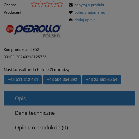
Ocena:
zapytaj o produkt
Producent:
poleć znajomemu
dodaj opinię
Kod produktu:
6E52-
331EE_20240218125736
Nasi konsultanci chętnie Ci doradzą
+48 511 212 484
+48 504 354 392
+48 23 661 65 54
Opis
Dane techniczne
Opinie o produkcie (0)