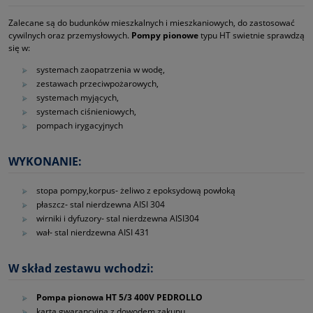
Zalecane są do budunków mieszkalnych i mieszkaniowych, do zastosować
cywilnych oraz przemysłowych.
Pompy pionowe
typu HT swietnie sprawdzą
się w:
systemach zaopatrzenia w wodę,
zestawach przeciwpożarowych,
systemach myjących,
systemach ciśnieniowych,
pompach irygacyjnych
WYKONANIE:
stopa pompy,korpus‑ żeliwo z epoksydową powłoką
płaszcz‑ stal nierdzewna AISI 304
wirniki i dyfuzory‑ stal nierdzewna AISI304
wał‑ stal nierdzewna AISI 431
W skład zestawu wchodzi:
Pompa pionowa HT 5/3 400V PEDROLLO
karta gwarancyjna z dowodem zakupu,