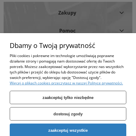
Zakupy
Pomoc
Dbamy o Twoją prywatność
Moje Konto
Pliki cookies i pokrewne im technologie umożliwiają poprawne
działanie strony i pomagają nam dostosować ofertę do Twoich
Informacje
potrzeb. Możesz zaakceptować wykorzystanie przez nas wszystkich
tych plików i przejść do sklepu lub dostosować użycie plików do
swoich preferencji, wybierając opcję "Dostosuj zgody".
Strona korzysta z plików cookies w celu realizacji usług i zgodnie z Polityką
Więcej o plikach cookies przeczytasz w naszej Polityce prywatności.
Plików Cookies.
Możesz określić warunki przechowywania lub dostępu do plików cookies w
Twojej przeglądarce. (polityka prywatności)
zaakceptuj tylko niezbędne
dostosuj zgody
Specjalizujemy się w sprzedaży pomp oraz zbiorników takich jak: zbiornik
zaakceptuj wszystkie
ocynkowany, zbiornik hydroforowy, pompy hydroforowe, pompy