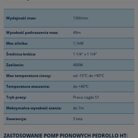
Wydajność max:
130l/min
Wysokość podnoszenia max:
49m
Moc silnika:
1,1kW
Średnica króćca:
1 1/4" x 1 1/4"
Zasilanie:
400W
Max temperatura cieczy:
od -15°C do +90°C
Temperatura otoczenia:
do +40°C
Tryb pracy:
Praca ciągła S1
Maksymalna wysokość ssania:
do 7m
Gwarancja:
3 lata
ZASTOSOWANIE POMP PIONOWYCH PEDROLLO HT: