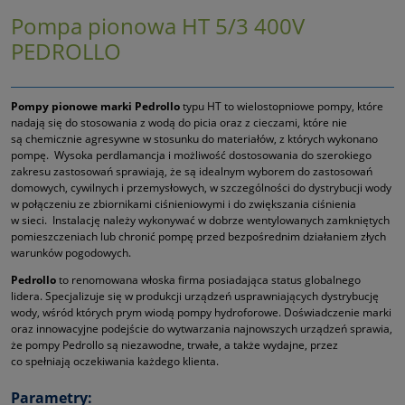
Pompa pionowa HT 5/3 400V
PEDROLLO
Pompy pionowe marki Pedrollo
typu HT to wielostopniowe pompy, które
nadają się do stosowania z wodą do picia oraz z cieczami, które nie
są chemicznie agresywne w stosunku do materiałów, z których wykonano
pompę. Wysoka perdlamancja i możliwość dostosowania do szerokiego
zakresu zastosowań sprawiają, że są idealnym wyborem do zastosowań
domowych, cywilnych i przemysłowych, w szczególności do dystrybucji wody
w połączeniu ze zbiornikami ciśnieniowymi i do zwiększania ciśnienia
w sieci. Instalację należy wykonywać w dobrze wentylowanych zamkniętych
pomieszczeniach lub chronić pompę przed bezpośrednim działaniem złych
warunków pogodowych.
Pedrollo
to renomowana włoska firma posiadająca status globalnego
lidera. Specjalizuje się w produkcji urządzeń usprawniających dystrybucję
wody, wśród których prym wiodą pompy hydroforowe. Doświadczenie marki
oraz innowacyjne podejście do wytwarzania najnowszych urządzeń sprawia,
że pompy Pedrollo są niezawodne, trwałe, a także wydajne, przez
co spełniają oczekiwania każdego klienta.
Parametry: