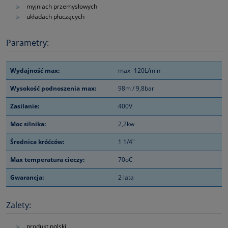
myjniach przemysłowych
układach płuczących
Parametry:
Wydajność max:
max- 120L/min
Wysokość podnoszenia max:
98m / 9,8bar
Zasilanie:
400V
Moc silnika:
2,2kw
Średnica króćców:
1 1/4"
Max temperatura cieczy:
70oC
Gwarancja:
2 lata
Zalety:
produkt polski