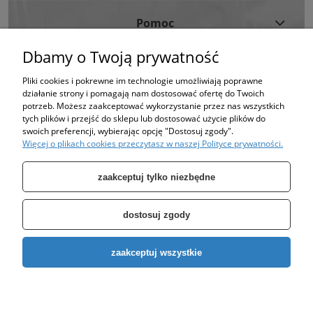
Pomoc
Dbamy o Twoją prywatność
Moje Konto
Pliki cookies i pokrewne im technologie umożliwiają poprawne
działanie strony i pomagają nam dostosować ofertę do Twoich
Informacje
potrzeb. Możesz zaakceptować wykorzystanie przez nas wszystkich
tych plików i przejść do sklepu lub dostosować użycie plików do
swoich preferencji, wybierając opcję "Dostosuj zgody".
Strona korzysta z plików cookies w celu realizacji usług i zgodnie z Polityką
Więcej o plikach cookies przeczytasz w naszej Polityce prywatności.
Plików Cookies.
Możesz określić warunki przechowywania lub dostępu do plików cookies w
Twojej przeglądarce. (polityka prywatności)
zaakceptuj tylko niezbędne
dostosuj zgody
Specjalizujemy się w sprzedaży pomp oraz zbiorników takich jak: zbiornik
zaakceptuj wszystkie
ocynkowany, zbiornik hydroforowy, pompy hydroforowe, pompy
głębinowe, pompa do wody, pompa do studni.
Copyright © 2026
EURO-POMP
. All rights reserved.
pokaż pełną wersję strony