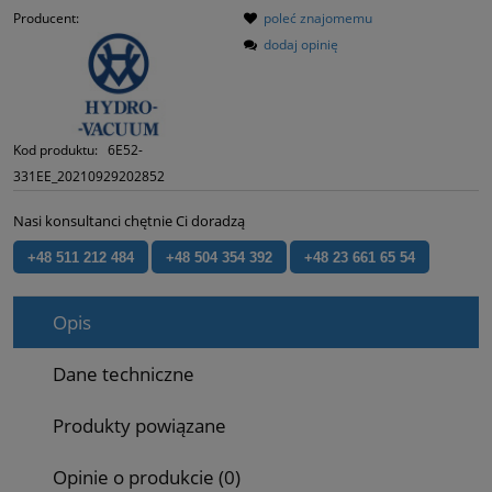
Producent:
poleć znajomemu
dodaj opinię
Kod produktu:
6E52-
331EE_20210929202852
Nasi konsultanci chętnie Ci doradzą
+48 511 212 484
+48 504 354 392
+48 23 661 65 54
Opis
Dane techniczne
Produkty powiązane
Opinie o produkcie (0)