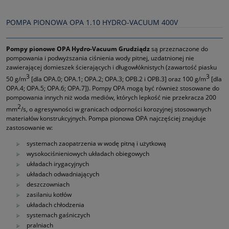
POMPA PIONOWA OPA 1.10 HYDRO-VACUUM 400V
Pompy pionowe OPA Hydro-Vacuum Grudziądz
są przeznaczone do
pompowania i podwyższania ciśnienia wody pitnej, uzdatnionej nie
zawierającej domieszek ścierających i długowłóknistych (zawartość piasku
3
3
50 g/m
[dla OPA.0; OPA.1; OPA.2; OPA.3; OPB.2 i OPB.3] oraz 100 g/m
[dla
OPA.4; OPA.5; OPA.6; OPA.7]). Pompy OPA mogą być również stosowane do
pompowania innych niż woda mediów, których lepkość nie przekracza 200
2
mm
/s, o agresywności w granicach odporności korozyjnej stosowanych
materiałów konstrukcyjnych. Pompa pionowa OPA najczęściej znajduje
zastosowanie w:
systemach zaopatrzenia w wodę pitną i użytkową
wysokociśnieniowych układach obiegowych
układach irygacyjnych
układach odwadniających
deszczowniach
zasilaniu kotłów
układach chłodzenia
systemach gaśniczych
pralniach