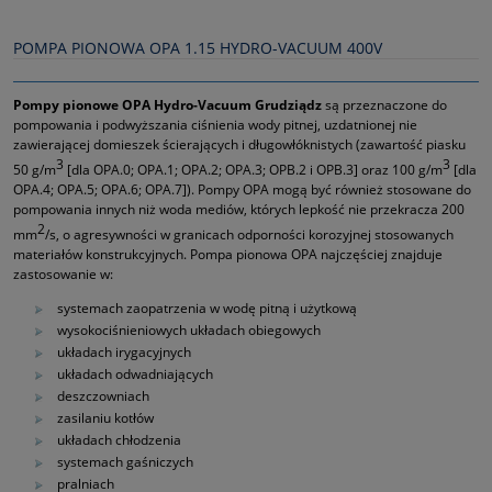
POMPA PIONOWA OPA 1.15 HYDRO-VACUUM 400V
Pompy pionowe OPA Hydro-Vacuum Grudziądz
są przeznaczone do
pompowania i podwyższania ciśnienia wody pitnej, uzdatnionej nie
zawierającej domieszek ścierających i długowłóknistych (zawartość piasku
3
3
50 g/m
[dla OPA.0; OPA.1; OPA.2; OPA.3; OPB.2 i OPB.3] oraz 100 g/m
[dla
OPA.4; OPA.5; OPA.6; OPA.7]). Pompy OPA mogą być również stosowane do
pompowania innych niż woda mediów, których lepkość nie przekracza 200
2
mm
/s, o agresywności w granicach odporności korozyjnej stosowanych
materiałów konstrukcyjnych. Pompa pionowa OPA najczęściej znajduje
zastosowanie w:
systemach zaopatrzenia w wodę pitną i użytkową
wysokociśnieniowych układach obiegowych
układach irygacyjnych
układach odwadniających
deszczowniach
zasilaniu kotłów
układach chłodzenia
systemach gaśniczych
pralniach