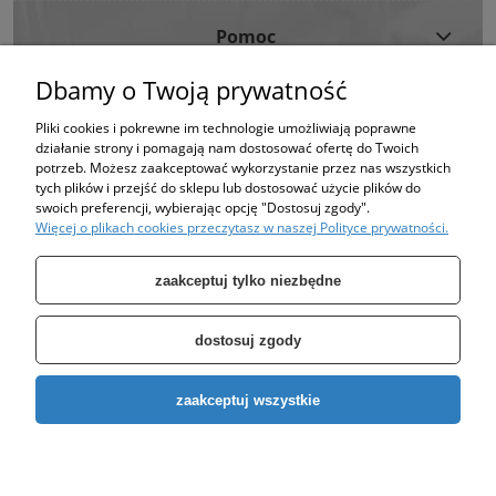
Pomoc
Dbamy o Twoją prywatność
Moje Konto
Pliki cookies i pokrewne im technologie umożliwiają poprawne
działanie strony i pomagają nam dostosować ofertę do Twoich
Informacje
potrzeb. Możesz zaakceptować wykorzystanie przez nas wszystkich
tych plików i przejść do sklepu lub dostosować użycie plików do
swoich preferencji, wybierając opcję "Dostosuj zgody".
Strona korzysta z plików cookies w celu realizacji usług i zgodnie z Polityką
Więcej o plikach cookies przeczytasz w naszej Polityce prywatności.
Plików Cookies.
Możesz określić warunki przechowywania lub dostępu do plików cookies w
Twojej przeglądarce. (polityka prywatności)
zaakceptuj tylko niezbędne
dostosuj zgody
Specjalizujemy się w sprzedaży pomp oraz zbiorników takich jak: zbiornik
zaakceptuj wszystkie
ocynkowany, zbiornik hydroforowy, pompy hydroforowe, pompy
głębinowe, pompa do wody, pompa do studni.
Copyright © 2026
EURO-POMP
. All rights reserved.
pokaż pełną wersję strony