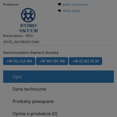
Producent:
poleć znajomemu
dodaj opinię
Kod produktu:
6E52-
331EE_20210929213343
Nasi konsultanci chętnie Ci doradzą
+48 511 212 484
+48 504 354 392
+48 23 661 65 54
Opis
Dane techniczne
Produkty powiązane
Opinie o produkcie (0)