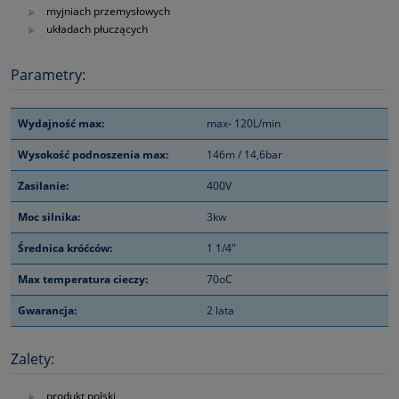
myjniach przemysłowych
układach płuczących
Parametry:
Wydajność max:
max- 120L/min
Wysokość podnoszenia max:
146m / 14,6bar
Zasilanie:
400V
Moc silnika:
3kw
Średnica króćców:
1 1/4"
Max temperatura cieczy:
70oC
Gwarancja:
2 lata
Zalety:
produkt polski