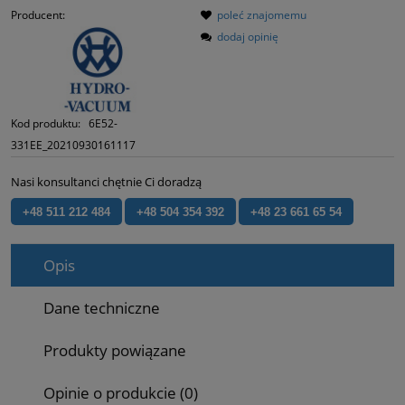
Producent:
poleć znajomemu
dodaj opinię
Kod produktu:
6E52-
331EE_20210930161117
Nasi konsultanci chętnie Ci doradzą
+48 511 212 484
+48 504 354 392
+48 23 661 65 54
Opis
Dane techniczne
Produkty powiązane
Opinie o produkcie (0)