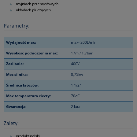
myjniach przemysłowych
układach płuczących
Parametry:
Wydajność max:
max- 200L/min
Wysokość podnoszenia max:
17m / 1,7bar
Zasilanie:
400V
Moc silnika:
0,75kw
Średnica króćców:
1 1/2"
Max temperatura cieczy:
70oC
Gwarancja:
2 lata
Zalety:
produkt polski