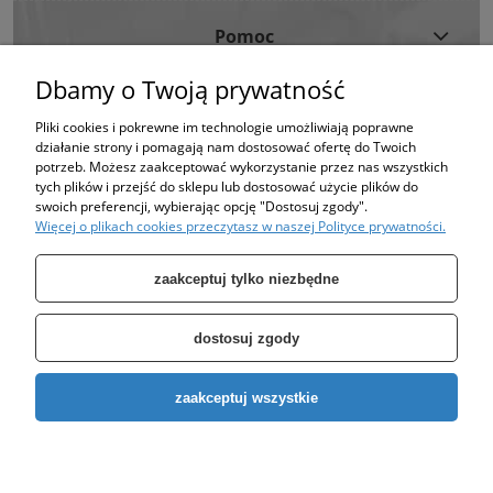
Pomoc
Dbamy o Twoją prywatność
Moje Konto
Pliki cookies i pokrewne im technologie umożliwiają poprawne
działanie strony i pomagają nam dostosować ofertę do Twoich
Informacje
potrzeb. Możesz zaakceptować wykorzystanie przez nas wszystkich
tych plików i przejść do sklepu lub dostosować użycie plików do
swoich preferencji, wybierając opcję "Dostosuj zgody".
Strona korzysta z plików cookies w celu realizacji usług i zgodnie z Polityką
Więcej o plikach cookies przeczytasz w naszej Polityce prywatności.
Plików Cookies.
Możesz określić warunki przechowywania lub dostępu do plików cookies w
Twojej przeglądarce. (polityka prywatności)
zaakceptuj tylko niezbędne
dostosuj zgody
Specjalizujemy się w sprzedaży pomp oraz zbiorników takich jak: zbiornik
zaakceptuj wszystkie
ocynkowany, zbiornik hydroforowy, pompy hydroforowe, pompy
głębinowe, pompa do wody, pompa do studni.
Copyright © 2026
EURO-POMP
. All rights reserved.
pokaż pełną wersję strony