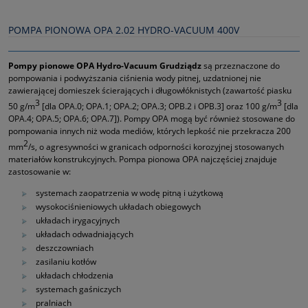
POMPA PIONOWA OPA 2.02 HYDRO-VACUUM 400V
Pompy pionowe OPA Hydro-Vacuum Grudziądz
są przeznaczone do
pompowania i podwyższania ciśnienia wody pitnej, uzdatnionej nie
zawierającej domieszek ścierających i długowłóknistych (zawartość piasku
3
3
50 g/m
[dla OPA.0; OPA.1; OPA.2; OPA.3; OPB.2 i OPB.3] oraz 100 g/m
[dla
OPA.4; OPA.5; OPA.6; OPA.7]). Pompy OPA mogą być również stosowane do
pompowania innych niż woda mediów, których lepkość nie przekracza 200
2
mm
/s, o agresywności w granicach odporności korozyjnej stosowanych
materiałów konstrukcyjnych. Pompa pionowa OPA najczęściej znajduje
zastosowanie w:
systemach zaopatrzenia w wodę pitną i użytkową
wysokociśnieniowych układach obiegowych
układach irygacyjnych
układach odwadniających
deszczowniach
zasilaniu kotłów
układach chłodzenia
systemach gaśniczych
pralniach