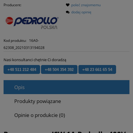
Producent:
poleć znajomemu
dodaj opinię
Kod produktu:
16A0-
62308_20210313194028
Nasi konsultanci chętnie Ci doradzą
+48 511 212 484
+48 504 354 392
+48 23 661 65 54
Opis
Produkty powiązane
Opinie o produkcie (0)