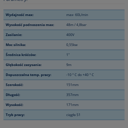
Wydajność max:
max- 60L/min
Wysokość podnoszenia max:
48m / 4,8bar
Zasilanie:
400V
Moc silnika:
0,55kw
Średnica króćców:
1"
Głębokość zasysania:
9m
Dopuszczalna temp. pracy:
-10 ° C do +40 ° C
Szerokość:
151mm
Długość:
357mm
Wysokość:
171mm
Tryb pracy:
ciągła S1