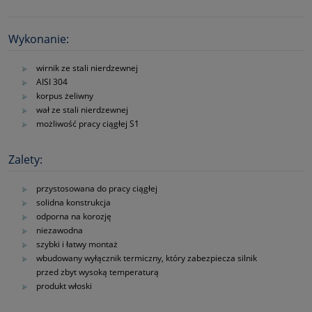
Wykonanie:
wirnik ze stali nierdzewnej
AISI 304
korpus żeliwny
wał ze stali nierdzewnej
możliwość pracy ciągłej S1
Zalety:
przystosowana do pracy ciągłej
solidna konstrukcja
odporna na korozję
niezawodna
szybki i łatwy montaż
wbudowany wyłącznik termiczny, który zabezpiecza silnik
przed zbyt wysoką temperaturą
produkt włoski