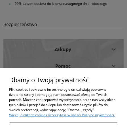
99% paczek dociera do klienta następnego dnia roboczego
Bezpieczeństwo
Zakupy
Pomoc
Dbamy o Twoją prywatność
Moje Konto
Pliki cookies i pokrewne im technologie umożliwiają poprawne
działanie strony i pomagają nam dostosować ofertę do Twoich
Informacje
potrzeb. Możesz zaakceptować wykorzystanie przez nas wszystkich
tych plików i przejść do sklepu lub dostosować użycie plików do
swoich preferencji, wybierając opcję "Dostosuj zgody".
Strona korzysta z plików cookies w celu realizacji usług i zgodnie z Polityką
Więcej o plikach cookies przeczytasz w naszej Polityce prywatności.
Plików Cookies.
Możesz określić warunki przechowywania lub dostępu do plików cookies w