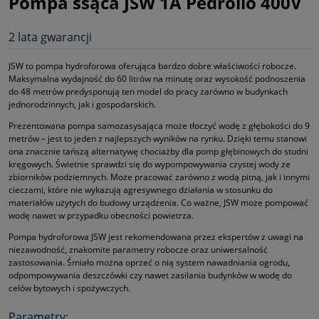
Pompa ssąca JSW 1A Pedrollo 400V
2 lata gwarancji
JSW to pompa hydroforowa oferująca bardzo dobre właściwości robocze.
Maksymalna wydajność do 60 litrów na minutę oraz wysokość podnoszenia
do 48 metrów predysponują ten model do pracy zarówno w budynkach
jednorodzinnych, jak i gospodarskich.
Prezentowana pompa samozasysająca może tłoczyć wodę z głębokości do 9
metrów – jest to jeden z najlepszych wyników na rynku. Dzięki temu stanowi
ona znacznie tańszą alternatywę chociażby dla pomp głębinowych do studni
kręgowych. Świetnie sprawdzi się do wypompowywania czystej wody ze
zbiorników podziemnych. Może pracować zarówno z wodą pitną, jak i innymi
cieczami, które nie wykazują agresywnego działania w stosunku do
materiałów użytych do budowy urządzenia. Co ważne, JSW może pompować
wodę nawet w przypadku obecności powietrza.
Pompa hydroforowa JSW jest rekomendowana przez ekspertów z uwagi na
niezawodność, znakomite parametry robocze oraz uniwersalność
zastosowania. Śmiało można oprzeć o nią system nawadniania ogrodu,
odpompowywania deszczówki czy nawet zasilania budynków w wodę do
celów bytowych i spożywczych.
Parametry: