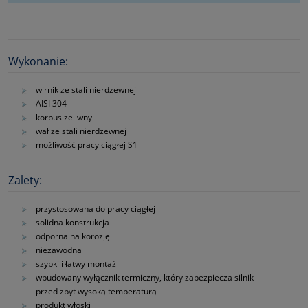
Wykonanie:
wirnik ze stali nierdzewnej
AISI 304
korpus żeliwny
wał ze stali nierdzewnej
możliwość pracy ciągłej S1
Zalety:
przystosowana do pracy ciągłej
solidna konstrukcja
odporna na korozję
niezawodna
szybki i łatwy montaż
wbudowany wyłącznik termiczny, który zabezpiecza silnik
przed zbyt wysoką temperaturą
produkt włoski