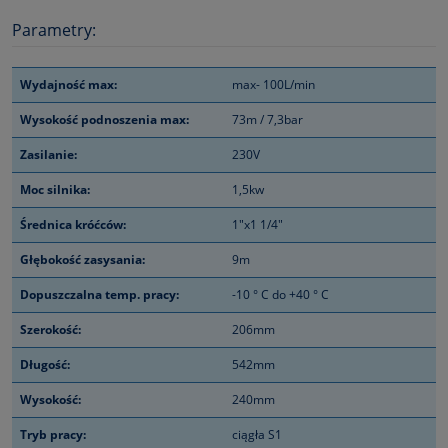
Parametry:
Wydajność max:
max- 100L/min
Wysokość podnoszenia max:
73m / 7,3bar
Zasilanie:
230V
Moc silnika:
1,5kw
Średnica króćców:
1"x1 1/4"
Głębokość zasysania:
9m
Dopuszczalna temp. pracy:
-10 ° C do +40 ° C
Szerokość:
206mm
Długość:
542mm
Wysokość:
240mm
Tryb pracy:
ciągła S1