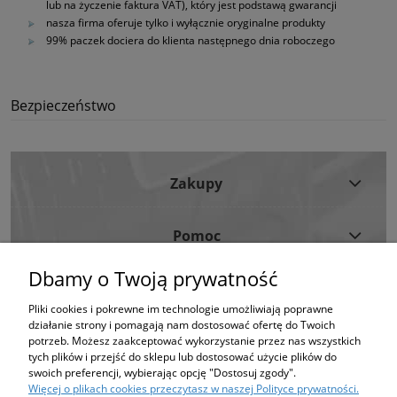
lub na życzenie faktura VAT), który jest podstawą gwarancji
nasza firma oferuje tylko i wyłącznie oryginalne produkty
99% paczek dociera do klienta następnego dnia roboczego
Bezpieczeństwo
Zakupy
Pomoc
Dbamy o Twoją prywatność
Moje Konto
Pliki cookies i pokrewne im technologie umożliwiają poprawne
działanie strony i pomagają nam dostosować ofertę do Twoich
Informacje
potrzeb. Możesz zaakceptować wykorzystanie przez nas wszystkich
tych plików i przejść do sklepu lub dostosować użycie plików do
swoich preferencji, wybierając opcję "Dostosuj zgody".
Strona korzysta z plików cookies w celu realizacji usług i zgodnie z Polityką
Więcej o plikach cookies przeczytasz w naszej Polityce prywatności.