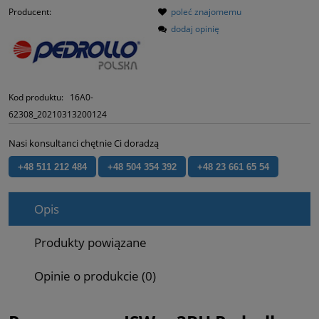
Producent:
poleć znajomemu
dodaj opinię
Kod produktu:
16A0-
62308_20210313200124
Nasi konsultanci chętnie Ci doradzą
+48 511 212 484
+48 504 354 392
+48 23 661 65 54
Opis
Produkty powiązane
Opinie o produkcie (0)