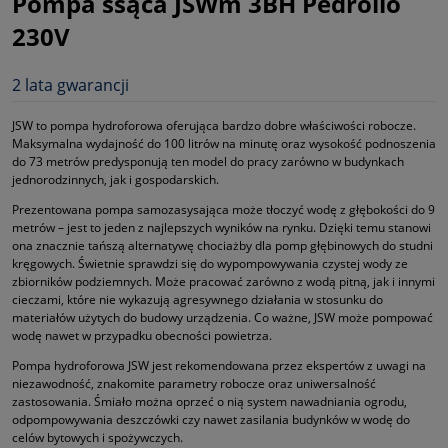
Pompa ssąca JSWm 3BH Pedrollo
230V
2 lata gwarancji
JSW to pompa hydroforowa oferująca bardzo dobre właściwości robocze.
Maksymalna wydajność do 100 litrów na minutę oraz wysokość podnoszenia
do 73 metrów predysponują ten model do pracy zarówno w budynkach
jednorodzinnych, jak i gospodarskich.
Prezentowana pompa samozasysająca może tłoczyć wodę z głębokości do 9
metrów – jest to jeden z najlepszych wyników na rynku. Dzięki temu stanowi
ona znacznie tańszą alternatywę chociażby dla pomp głębinowych do studni
kręgowych. Świetnie sprawdzi się do wypompowywania czystej wody ze
zbiorników podziemnych. Może pracować zarówno z wodą pitną, jak i innymi
cieczami, które nie wykazują agresywnego działania w stosunku do
materiałów użytych do budowy urządzenia. Co ważne, JSW może pompować
wodę nawet w przypadku obecności powietrza.
Pompa hydroforowa JSW jest rekomendowana przez ekspertów z uwagi na
niezawodność, znakomite parametry robocze oraz uniwersalność
zastosowania. Śmiało można oprzeć o nią system nawadniania ogrodu,
odpompowywania deszczówki czy nawet zasilania budynków w wodę do
celów bytowych i spożywczych.