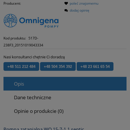
Producent:
poleć znajomemu
dodaj opinię
Kod produktu:
517D-
238F3_20151019043334
Nasi konsultanci chętnie Ci doradzą
+48 511 212 484
+48 504 354 392
+48 23 661 65 54
Opis
Dane techniczne
Opinie o produkcie (0)
Pompa zatapialna WQ 15-7-1,1 septic