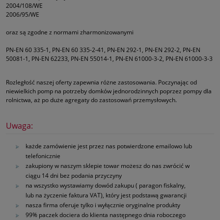
2004/108/WE
2006/95/WE
oraz są zgodne z normami zharmonizowanymi
PN-EN 60 335-1, PN-EN 60 335-2-41, PN-EN 292-1, PN-EN 292-2, PN-EN
50081-1, PN-EN 62233, PN-EN 55014-1, PN-EN 61000-3-2, PN-EN 61000-3-3
Rozległość naszej oferty zapewnia różne zastosowania. Poczynając od
niewielkich pomp na potrzeby domków jednorodzinnych poprzez pompy dla
rolnictwa, aż po duże agregaty do zastosowań przemysłowych.
Uwaga:
każde zamówienie jest przez nas potwierdzone emailowo lub
telefonicznie
zakupiony w naszym sklepie towar możesz do nas zwrócić w
ciągu 14 dni bez podania przyczyny
na wszystko wystawiamy dowód zakupu ( paragon fiskalny,
lub na życzenie faktura VAT), który jest podstawą gwarancji
nasza firma oferuje tylko i wyłącznie oryginalne produkty
99% paczek dociera do klienta następnego dnia roboczego