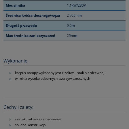
Moc silnika
1,1kW/230V
Średnica króćca tłocznego/węża
2"/65mm
Długość przewodu
9,5m
Max średnica zanieczyszczeń
25mm
Wykonanie:
korpus pompy wykonany jest z żeliwa i stali nierdzewnej
wirnik z wysoko odpornych tworzyw sztucznych
Cechy i zalety:
szeroki zakres zastosowania
solidna konstrukcja