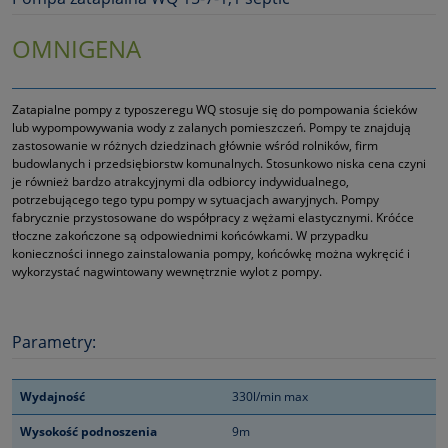
OMNIGENA
Zatapialne pompy z typoszeregu WQ stosuje się do pompowania ścieków
lub wypompowywania wody z zalanych pomieszczeń. Pompy te znajdują
zastosowanie w różnych dziedzinach głównie wśród rolników, firm
budowlanych i przedsiębiorstw komunalnych. Stosunkowo niska cena czyni
je również bardzo atrakcyjnymi dla odbiorcy indywidualnego,
potrzebującego tego typu pompy w sytuacjach awaryjnych. Pompy
fabrycznie przystosowane do współpracy z wężami elastycznymi. Króćce
tłoczne zakończone są odpowiednimi końcówkami. W przypadku
konieczności innego zainstalowania pompy, końcówkę można wykręcić i
wykorzystać nagwintowany wewnętrznie wylot z pompy.
Parametry:
Wydajność
330l/min max
Wysokość podnoszenia
9m