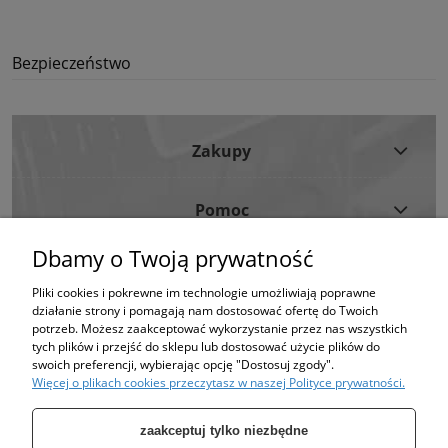
Bezpieczeństwo
Zakupy
Pomoc
Dbamy o Twoją prywatność
Moje Konto
Pliki cookies i pokrewne im technologie umożliwiają poprawne
działanie strony i pomagają nam dostosować ofertę do Twoich
Informacje
potrzeb. Możesz zaakceptować wykorzystanie przez nas wszystkich
tych plików i przejść do sklepu lub dostosować użycie plików do
swoich preferencji, wybierając opcję "Dostosuj zgody".
Strona korzysta z plików cookies w celu realizacji usług i zgodnie z Polityką
Więcej o plikach cookies przeczytasz w naszej Polityce prywatności.
Plików Cookies.
Możesz określić warunki przechowywania lub dostępu do plików cookies w
Twojej przeglądarce. (polityka prywatności)
zaakceptuj tylko niezbędne