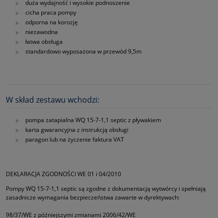
duża wydajność i wysokie podnoszenie
cicha praca pompy
odporna na korozję
niezawodna
łatwa obsługa
standardowo wyposażona w przewód 9,5m
W skład zestawu wchodzi:
pompa zatapialna WQ 15-7-1,1 septic z pływakiem
karta gwarancyjna z instrukcją obsługi
paragon lub na życzenie faktura VAT
DEKLARACJA ZGODNOŚCI WE 01 i 04/2010
Pompy WQ 15-7-1,1 septic są zgodne z dokumentacją wytwórcy i spełniają
zasadnicze wymagania bezpieczeństwa zawarte w dyrektywach:
98/37/WE z późniejszymi zmianami 2006/42/WE