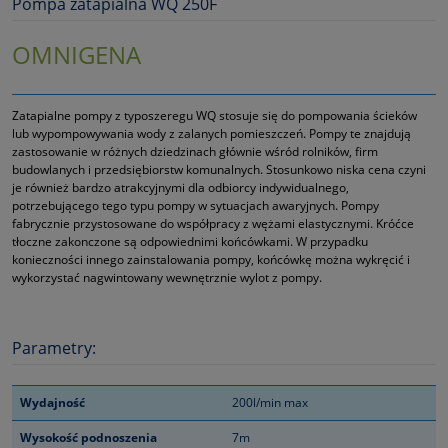
Pompa zatapialna WQ 250F
OMNIGENA
Zatapialne pompy z typoszeregu WQ stosuje się do pompowania ścieków
lub wypompowywania wody z zalanych pomieszczeń. Pompy te znajdują
zastosowanie w różnych dziedzinach głównie wśród rolników, firm
budowlanych i przedsiębiorstw komunalnych. Stosunkowo niska cena czyni
je również bardzo atrakcyjnymi dla odbiorcy indywidualnego,
potrzebującego tego typu pompy w sytuacjach awaryjnych. Pompy
fabrycznie przystosowane do współpracy z wężami elastycznymi. Króćce
tłoczne zakonczone są odpowiednimi końcówkami. W przypadku
konieczności innego zainstalowania pompy, końcówkę można wykręcić i
wykorzystać nagwintowany wewnętrznie wylot z pompy.
Parametry:
Wydajność
200l/min max
Wysokość podnoszenia
7m