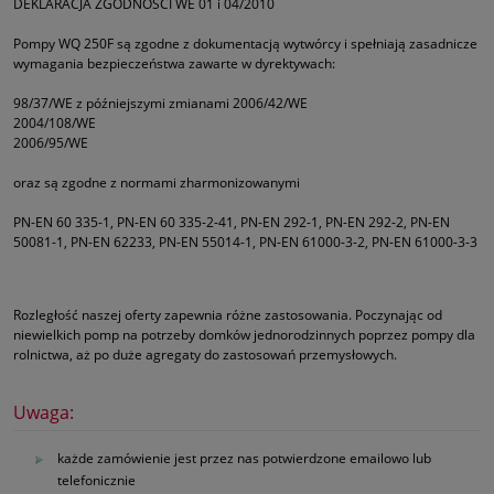
DEKLARACJA ZGODNOŚCI WE 01 i 04/2010
Pompy WQ 250F są zgodne z dokumentacją wytwórcy i spełniają zasadnicze
wymagania bezpieczeństwa zawarte w dyrektywach:
98/37/WE z późniejszymi zmianami 2006/42/WE
2004/108/WE
2006/95/WE
oraz są zgodne z normami zharmonizowanymi
PN-EN 60 335-1, PN-EN 60 335-2-41, PN-EN 292-1, PN-EN 292-2, PN-EN
50081-1, PN-EN 62233, PN-EN 55014-1, PN-EN 61000-3-2, PN-EN 61000-3-3
Rozległość naszej oferty zapewnia różne zastosowania. Poczynając od
niewielkich pomp na potrzeby domków jednorodzinnych poprzez pompy dla
rolnictwa, aż po duże agregaty do zastosowań przemysłowych.
Uwaga:
każde zamówienie jest przez nas potwierdzone emailowo lub
telefonicznie