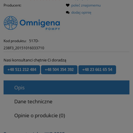
Producent:
poleć znajomemu
dodaj opinię
Kod produktu:
517D-
238F3_20151016033710
Nasi konsultanci chętnie Ci doradzą
+48 511 212 484
+48 504 354 392
+48 23 661 65 54
Opis
Dane techniczne
Opinie o produkcie (0)