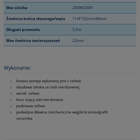
Moc silnika
250W/230V
Średnica króćca tłocznego/węża
11/4"/32mm/40mm
Długość przewodu
5,5m
Max średnica zanieczyszczeń
22mm
Wykonanie:
korpus pompy wykonany jest z żeliwa
obudowa silnika ze stali nierdzewnej
wirnik żeliwo
kosz ssący stal nierdzewna
podstawa żeliwo
podwójna dławica mechaniczna węglik krzemu/grafit
ceramika