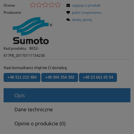
Ocena:
zapytaj o produkt
Producent:
poleć znajomemu
dodaj opinię
Kod produktu:
8652-
617FB_20170111154236
Nasi konsultanci chętnie Ci doradzą
+48 511 212 484
+48 504 354 392
+48 23 661 65 54
Opis
Dane techniczne
Opinie o produkcie (0)