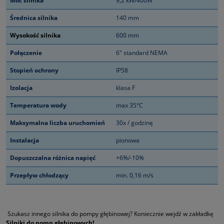
Moc silnika
9,2 kW/400W
Średnica silnika
140 mm
Wysokość silnika
600 mm
Połączenie
6" standard NEMA
Stopień ochrony
IP58
Izolacja
klasa F
Temperatura wody
max 35°C
Maksymalna liczba uruchomień
30x / godzinę
Instalacja
pionowa
Dopuszczalna różnica napięć
+6%/-10%
Przepływ chłodzący
min. 0,16 m/s
Szukasz innego silnika do pompy głębinowej? Koniecznie wejdź w zakładkę
Silniki do pomp głębinowych!