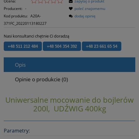
Ocena:
zapytaj o produkt
Producent:
-
poleć znajomemu
Kod produktu:
A20A-
dodaj opinię
371FC_20220113180227
Nasi konsultanci chętnie Ci doradzą
+48 511 212 484
+48 504 354 392
+48 23 661 65 54
Opis
Opinie o produkcie (0)
Uniwersalne mocowanie do bojlerów
200l, UDŹWIG 400kg
Parametry: