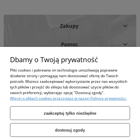
Zakupy
Pomoc
Dbamy o Twoją prywatność
Moje Konto
Pliki cookies i pokrewne im technologie umożliwiają poprawne
działanie strony i pomagają nam dostosować ofertę do Twoich
Informacje
potrzeb. Możesz zaakceptować wykorzystanie przez nas wszystkich
tych plików i przejść do sklepu lub dostosować użycie plików do
swoich preferencji, wybierając opcję "Dostosuj zgody".
Strona korzysta z plików cookies w celu realizacji usług i zgodnie z Polityką
Więcej o plikach cookies przeczytasz w naszej Polityce prywatności.
Plików Cookies.
Możesz określić warunki przechowywania lub dostępu do plików cookies w
Twojej przeglądarce. (polityka prywatności)
zaakceptuj tylko niezbędne
dostosuj zgody