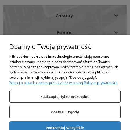
Zakupy
Pomoc
Dbamy o Twoją prywatność
Moje Konto
Pliki cookies i pokrewne im technologie umożliwiają poprawne
działanie strony i pomagają nam dostosować ofertę do Twoich
Informacje
potrzeb. Możesz zaakceptować wykorzystanie przez nas wszystkich
tych plików i przejść do sklepu lub dostosować użycie plików do
swoich preferencji, wybierając opcję "Dostosuj zgody".
Strona korzysta z plików cookies w celu realizacji usług i zgodnie z Polityką
Więcej o plikach cookies przeczytasz w naszej Polityce prywatności.
Plików Cookies.
Możesz określić warunki przechowywania lub dostępu do plików cookies w
Twojej przeglądarce. (polityka prywatności)
zaakceptuj tylko niezbędne
dostosuj zgody
Specjalizujemy się w sprzedaży pomp oraz zbiorników takich jak: zbiornik
zaakceptuj wszystkie