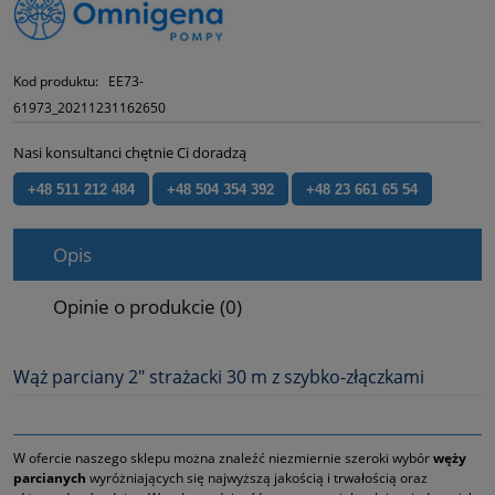
Kod produktu:
EE73-
61973_20211231162650
Nasi konsultanci chętnie Ci doradzą
+48 511 212 484
+48 504 354 392
+48 23 661 65 54
Opis
Opinie o produkcie (0)
Wąż parciany 2" strażacki 30 m z szybko‑złączkami
W ofercie naszego sklepu można znaleźć niezmiernie szeroki wybór
węży
parcianych
wyróżniających się najwyższą jakością i trwałością oraz