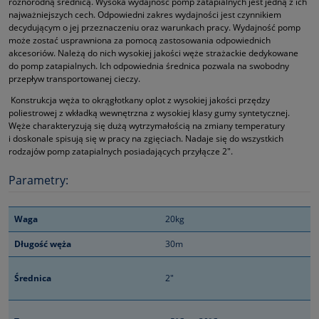
różnorodną średnicą. Wysoka wydajność pomp zatapialnych jest jedną z ich
najważniejszych cech. Odpowiedni zakres wydajności jest czynnikiem
decydującym o jej przeznaczeniu oraz warunkach pracy. Wydajność pomp
może zostać usprawniona za pomocą zastosowania odpowiednich
akcesoriów. Należą do nich wysokiej jakości węże strażackie dedykowane
do pomp zatapialnych. Ich odpowiednia średnica pozwala na swobodny
przepływ transportowanej cieczy.
Konstrukcja węża to okrągłotkany oplot z wysokiej jakości przędzy
poliestrowej z wkładką wewnętrzna z wysokiej klasy gumy syntetycznej.
Węże charakteryzują się dużą wytrzymałością na zmiany temperatury
i doskonale spisują się w pracy na zgięciach. Nadaje się do wszystkich
rodzajów pomp zatapialnych posiadających przyłącze 2".
Parametry:
Waga
20kg
Długość węża
30m
Średnica
2"