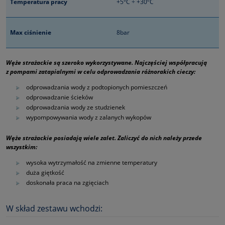
Temperatura pracy
+5°C ÷ +30ºC
Max ciśnienie
8bar
Węże strażackie są szeroko wykorzystywane. Najczęściej współpracują
z pompami zatapialnymi w celu odprowadzania różnorakich cieczy:
odprowadzania wody z podtopionych pomieszczeń
odprowadzanie ścieków
odprowadzania wody ze studzienek
wypompowywania wody z zalanych wykopów
Węże strażackie posiadają wiele zalet. Zaliczyć do nich należy przede
wszystkim:
wysoka wytrzymałość na zmienne temperatury
duża giętkość
doskonała praca na zgięciach
W skład zestawu wchodzi: