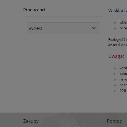
Producenci
W skład 
wkła
para
Rozległość 
aż po duże
Uwaga:
każd
zaku
na w
nasz
99% 
Zakupy
Pomoc