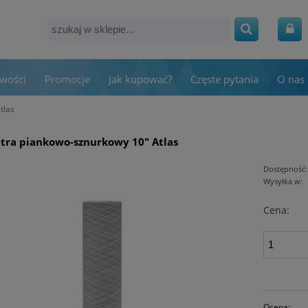
wości
Promocje
Jak kupować?
Częste pytania
O nas
tlas
ltra piankowo-sznurkowy 10" Atlas
Dostępność:
Wysyłka w:
Cena:
Ocena: