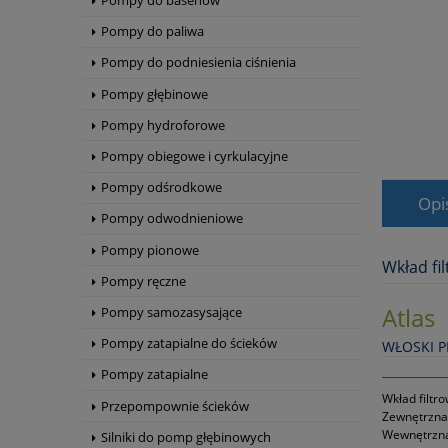
Pompy do basenów
Pompy do paliwa
Pompy do podniesienia ciśnienia
Pompy głębinowe
Pompy hydroforowe
Pompy obiegowe i cyrkulacyjne
Pompy odśrodkowe
Opi
Pompy odwodnieniowe
Pompy pionowe
Wkład fi
Pompy ręczne
Atlas
Pompy samozasysające
Pompy zatapialne do ścieków
WŁOSKI 
Pompy zatapialne
Wkład filtr
Przepompownie ścieków
Zewnętrzna 
Wewnętrzna 
Silniki do pomp głębinowych