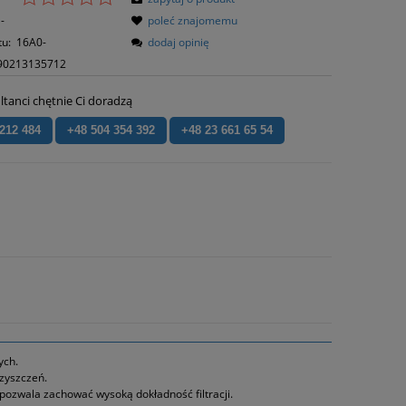
-
poleć znajomemu
tu:
16A0-
dodaj opinię
90213135712
ltanci chętnie Ci doradzą
 212 484
+48 504 354 392
+48 23 661 65 54
ych.
zyszczeń.
ozwala zachować wysoką dokładność filtracji.