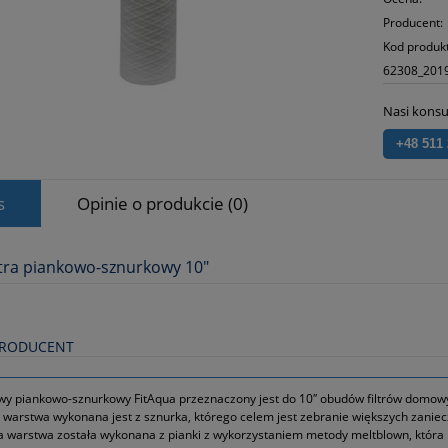
Producent:
Kod produk
62308_201
Nasi konsu
+48 511
s
Opinie o produkcie (0)
ltra piankowo-sznurkowy 10"
PRODUCENT
owy piankowo-sznurkowy FitAqua przeznaczony jest do 10″ obudów filtrów domow
warstwa wykonana jest z sznurka, którego celem jest zebranie większych zaniec
warstwa została wykonana z pianki z wykorzystaniem metody meltblown, która p