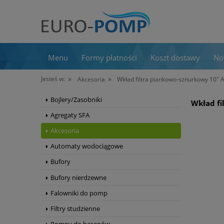
Menu
Formy płatności
Koszt dostawy
No
»
»
Jesteś w:
Akcesoria
Wkład filtra piankowo-sznurkowy 10" A
Bojlery/Zasobniki
Wkład fi
Agregaty SFA
Akcesoria
Automaty wodociągowe
Bufory
Bufory nierdzewne
Falowniki do pomp
Filtry studzienne