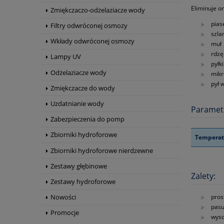
Eliminuje on
Zmiękczaczo-odżelaziacze wody
pias
Filtry odwróconej osmozy
szla
Wkłady odwróconej osmozy
muł
rdzę
Lampy UV
pyłk
Odżelaziacze wody
mikr
pył 
Zmiękczacze do wody
Uzdatnianie wody
Paramet
Zabezpieczenia do pomp
Zbiorniki hydroforowe
Temperat
Zbiorniki hydroforowe nierdzewne
Zestawy głębinowe
Zalety:
Zestawy hydroforowe
pros
Nowości
pasu
Promocje
wyso