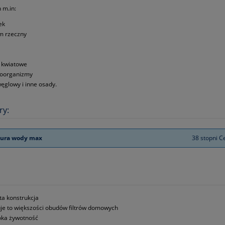
 m.in:
ek
m rzeczny
i kwiatowe
oorganizmy
węglowy i inne osady.
ry:
ura wody max
38 stopni C
ta konstrukcja
je to większości obudów filtrów domowych
ka żywotność