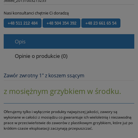
36886_20151003215235
Nasi konsultanci chętnie Ci doradzą
+48 511 212 484
+48 504 354 392
+48 23 661 65 54
Opis
Opinie o produkcie (0)
Zawór zwrotny 1" z koszem ssącym
z mosiężnym grzybkiem w środku.
Oferujemy tylko i wyłącznie produkty najwyższej jakości, zawory są
wykonane w całości z mosiądzu co gwarantuje ich wieloletnią i niezawodną
prace w przeciwieństwie do zaworów z plastikowym grzybkiem, które już po
krótkim czasie eksploatacji zaczynają przepuszczać.