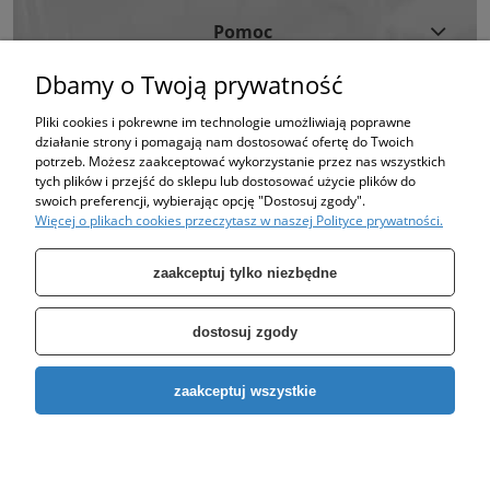
Pomoc
Dbamy o Twoją prywatność
Moje Konto
Pliki cookies i pokrewne im technologie umożliwiają poprawne
działanie strony i pomagają nam dostosować ofertę do Twoich
Informacje
potrzeb. Możesz zaakceptować wykorzystanie przez nas wszystkich
tych plików i przejść do sklepu lub dostosować użycie plików do
swoich preferencji, wybierając opcję "Dostosuj zgody".
Strona korzysta z plików cookies w celu realizacji usług i zgodnie z Polityką
Więcej o plikach cookies przeczytasz w naszej Polityce prywatności.
Plików Cookies.
Możesz określić warunki przechowywania lub dostępu do plików cookies w
Twojej przeglądarce. (polityka prywatności)
zaakceptuj tylko niezbędne
dostosuj zgody
Specjalizujemy się w sprzedaży pomp oraz zbiorników takich jak: zbiornik
zaakceptuj wszystkie
ocynkowany, zbiornik hydroforowy, pompy hydroforowe, pompy
głębinowe, pompa do wody, pompa do studni.
Copyright © 2026
EURO-POMP
. All rights reserved.
pokaż pełną wersję strony