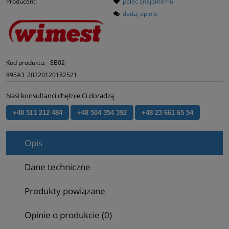
Producent:
poleć znajomemu
dodaj opinię
Kod produktu:
EB02-
895A3_20220120182521
Nasi konsultanci chętnie Ci doradzą
+48 511 212 484
+48 504 354 392
+48 23 661 65 54
Opis
Dane techniczne
Produkty powiązane
Opinie o produkcie (0)