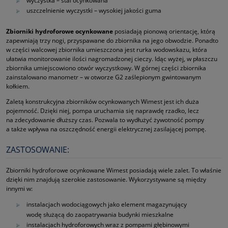
wyczystka – stal ocynkowana
uszczelnienie wyczystki – wysokiej jakości guma
Zbiorniki hydroforowe ocynkowane
posiadają pionową orientację, którą
zapewniają trzy nogi, przyspawane do zbiornika na jego obwodzie. Ponadto
w części walcowej zbiornika umieszczona jest rurka wodowskazu, która
ułatwia monitorowanie ilości nagromadzonej cieczy. Idąc wyżej, w płaszczu
zbiornika umiejscowiono otwór wyczystkowy. W górnej części zbiornika
zainstalowano manometr – w otworze G2 zaślepionym gwintowanym
kołkiem.
Zaletą konstrukcyjna zbiorników ocynkowanych Wimest jest ich duża
pojemność. Dzięki niej, pompa uruchamia się naprawdę rzadko, lecz
na zdecydowanie dłuższy czas. Pozwala to wydłużyć żywotność pompy
a także wpływa na oszczędność energii elektrycznej zasilającej pompę.
ZASTOSOWANIE:
Zbiorniki hydroforowe ocynkowane Wimest posiadają wiele zalet. To właśnie
dzięki nim znajdują szerokie zastosowanie. Wykorzystywane są między
innymi w:
instalacjach wodociągowych jako element magazynujący
wodę służącą do zaopatrywania budynki mieszkalne
instalacjach hydroforowych wraz z pompami głębinowymi