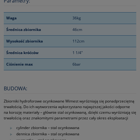
Parametry:
Waga
36kg
Średnica zbiornika
46cm
Wysokość zbiornika
112cm
Średnica króćców
1 1/4"
Ciśnienie max
6bar
BUDOWA:
Zbiorniki hydroforowe ocynkowane Wimest wyróżniają się ponadprzeciętną
trwałością. Do ich wytworzenia wykorzystano najwyższej jakości odporne
na korozję materiały – głównie stal ocynkowaną, dzięki czemu wyróżniają się
trwałością oraz znakomitymi parametrami przez cały okres eksploatacji
cylinder zbiornika – stal ocynkowana
dennica zbiornika – stal ocynkowana