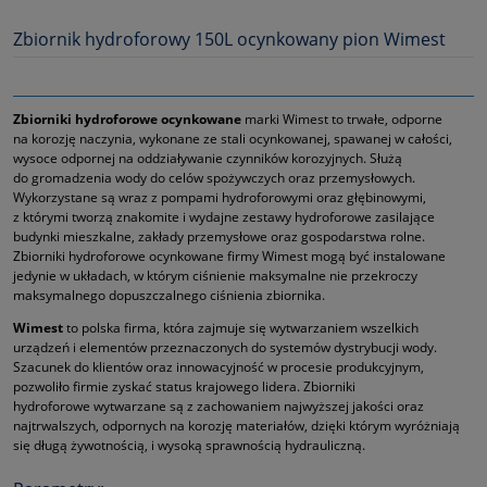
Zbiornik hydroforowy 150L ocynkowany pion Wimest
Zbiorniki hydroforowe ocynkowane
marki Wimest to trwałe, odporne
na korozję naczynia, wykonane ze stali ocynkowanej, spawanej w całości,
wysoce odpornej na oddziaływanie czynników korozyjnych. Służą
do gromadzenia wody do celów spożywczych oraz przemysłowych.
Wykorzystane są wraz z pompami hydroforowymi oraz głębinowymi,
z którymi tworzą znakomite i wydajne zestawy hydroforowe zasilające
budynki mieszkalne, zakłady przemysłowe oraz gospodarstwa rolne.
Zbiorniki hydroforowe ocynkowane firmy Wimest mogą być instalowane
jedynie w układach, w którym ciśnienie maksymalne nie przekroczy
maksymalnego dopuszczalnego ciśnienia zbiornika.
Wimest
to polska firma, która zajmuje się wytwarzaniem wszelkich
urządzeń i elementów przeznaczonych do systemów dystrybucji wody.
Szacunek do klientów oraz innowacyjność w procesie produkcyjnym,
pozwoliło firmie zyskać status krajowego lidera. Zbiorniki
hydroforowe wytwarzane są z zachowaniem najwyższej jakości oraz
najtrwalszych, odpornych na korozję materiałów, dzięki którym wyróżniają
się długą żywotnością, i wysoką sprawnością hydrauliczną.