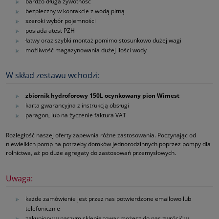
bardzo długa żywotność
bezpieczny w kontakcie z wodą pitną
szeroki wybór pojemności
posiada atest PZH
łatwy oraz szybki montaż pomimo stosunkowo dużej wagi
możliwość magazynowania dużej ilości wody
W skład zestawu wchodzi:
zbiornik hydroforowy 150L ocynkowany pion Wimest
karta gwarancyjna z instrukcją obsługi
paragon, lub na życzenie faktura VAT
Rozległość naszej oferty zapewnia różne zastosowania. Poczynając od
niewielkich pomp na potrzeby domków jednorodzinnych poprzez pompy dla
rolnictwa, aż po duże agregaty do zastosowań przemysłowych.
Uwaga:
każde zamówienie jest przez nas potwierdzone emailowo lub
telefonicznie
zakupiony w naszym sklepie towar możesz do nas zwrócić w