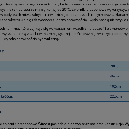
ymi tworzą bardzo wydajne automaty hydroforowe. Przeznaczone są do gromadze
owych, o temperaturze maksymalnej do 20°C. Zbiorniki przeponowe wykorzystyw
w budynkach mieszkalnych, niewielkich gospodarstwach rolnych oraz zakładach 
charakteryzują się zdecydowanie lepszą sprawnością i wydajnością niż zwykłe zb
 polska firma, która zajmuje się wytwarzaniem wszelkich urządzeń i elementów p
 wytwarzane są z zachowaniem najwyższej jakości oraz najtrwalszych, odpornych
, i wysoką sprawnością hydrauliczną.
ry:
28kg
46cm
:
102cm
króćca:
22,5cm
:
e zbiorniki przeponowe Wimest posiadają pionową oraz poziomą konstrukcję.
ości, która dzieli wnętrze zbiorników na dwie części: