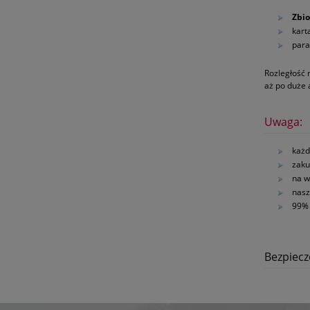
Zbi
kart
para
Rozległość 
aż po duże
Uwaga:
każd
zaku
na w
nasz
99% 
Bezpiec