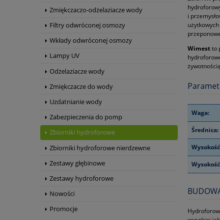
hydroforow
Zmiękczaczo-odżelaziacze wody
i przemysł
użytkowych 
Filtry odwróconej osmozy
przeponowe 
Wkłady odwróconej osmozy
Wimest
to
Lampy UV
hydroforowe
żywotnością
Odżelaziacze wody
Paramet
Zmiękczacze do wody
Uzdatnianie wody
Waga:
Zabezpieczenia do pomp
Średnica:
Zbiorniki hydroforowe
Wysokość
Zbiorniki hydroforowe nierdzewne
Zestawy głębinowe
Wysokość 
Zestawy hydroforowe
BUDOWA
Nowości
Promocje
Hydroforow
wysokiej jak