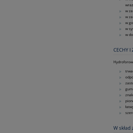
wraz
w za
w za
w go
w sy
w do
CECHY I 
Hydroforowe
trwa
odpo
zast
gumo
znak
pion
łatw
szer
W skład 