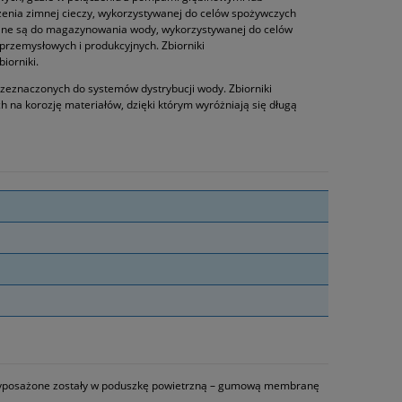
nia zimnej cieczy, wykorzystywanej do celów spożywczych
ane są do magazynowania wody, wykorzystywanej do celów
przemysłowych i produkcyjnych. Zbiorniki
iorniki.
rzeznaczonych do systemów dystrybucji wody. Zbiorniki
 na korozję materiałów, dzięki którym wyróżniają się długą
 Wyposażone zostały w poduszkę powietrzną – gumową membranę