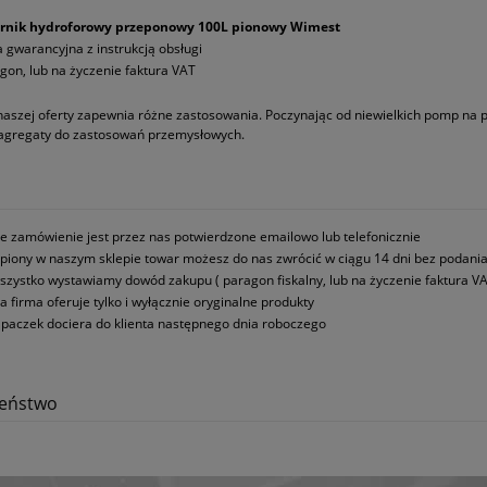
ornik hydroforowy przeponowy 100L pionowy Wimest
a gwarancyjna z instrukcją obsługi
gon, lub na życzenie faktura VAT
naszej oferty zapewnia różne zastosowania. Poczynając od niewielkich pomp na
 agregaty do zastosowań przemysłowych.
e zamówienie jest przez nas potwierdzone emailowo lub telefonicznie
piony w naszym sklepie towar możesz do nas zwrócić w ciągu 14 dni bez podani
szystko wystawiamy dowód zakupu ( paragon fiskalny, lub na życzenie faktura VA
a firma oferuje tylko i wyłącznie oryginalne produkty
paczek dociera do klienta następnego dnia roboczego
zeństwo