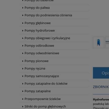
Pompy do basenów
Pompy do paliwa
Pompy do podniesienia ciśnienia
Pompy głębinowe
Pompy hydroforowe
Pompy obiegowe i cyrkulacyjne
Pompy odśrodkowe
Pompy odwodnieniowe
Pompy pionowe
Pompy ręczne
Opi
Pompy samozasysające
Pompy zatapialne do ścieków
ZBIORNI
Pompy zatapialne
Przepompownie ścieków
Hydroforow
powłoką lak
Silniki do pomp głębinowych
Zbiorniki p