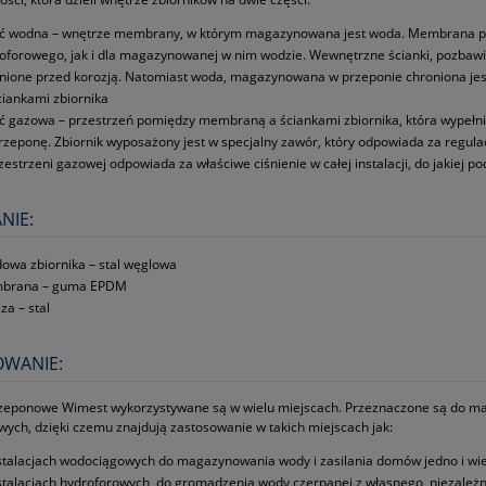
ć wodna – wnętrze membrany, w którym magazynowana jest woda. Membrana pełn
oforowego, jak i dla magazynowanej w nim wodzie. Wewnętrzne ścianki, pozbaw
nione przed korozją. Natomiast woda, magazynowana w przeponie chroniona jest
ciankami zbiornika
ć gazowa – przestrzeń pomiędzy membraną a ściankami zbiornika, która wypełni
rzeponę. Zbiornik wyposażony jest w specjalny zawór, który odpowiada za regulac
zestrzeni gazowej odpowiada za właściwe ciśnienie w całej instalacji, do jakiej pod
NIE:
owa zbiornika – stal węglowa
brana – guma EPDM
za – stal
OWANIE:
rzeponowe Wimest wykorzystywane są w wielu miejscach. Przeznaczone są do m
wych, dzięki czemu znajdują zastosowanie w takich miejscach jak:
stalacjach wodociągowych do magazynowania wody i zasilania domów jedno i wi
stalacjach hydroforowych, do gromadzenia wody czerpanej z własnego, niezależn