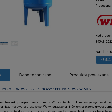
Producent:
Kod produk
895A3_202
Nasi konsu
+48 511
s
Dane techniczne
Produkty powiązane
K HYDROFOROWY PRZEPONOWY 100L PIONOWY WIMEST
e zbiorniki przeponowe
serii marki Wimest to zbiorniki magazynujące wodę, wy
ierniczą malowaną proszkowo. We wnętrzu zbiorników umieszczono trwałą gumow
rzeponowe to kluczowe elementy instalacji wodociągowych jak również hydrofor