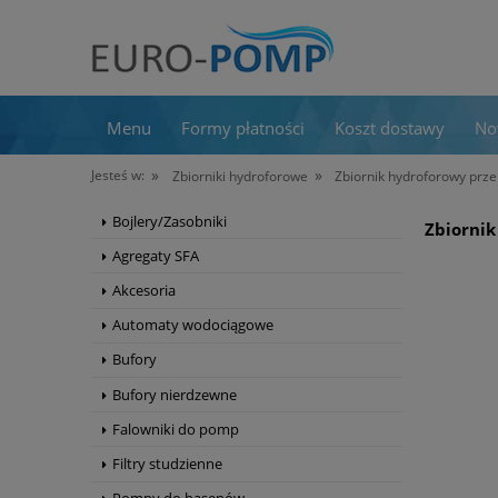
Menu
Formy płatności
Koszt dostawy
No
»
»
Jesteś w:
Zbiorniki hydroforowe
Zbiornik hydroforowy pr
Bojlery/Zasobniki
Zbiorni
Agregaty SFA
Akcesoria
Automaty wodociągowe
Bufory
Bufory nierdzewne
Falowniki do pomp
Filtry studzienne