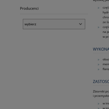
częś
Producenci
hydr
chro
ze ś
częś
na p
w pr
WYKONA
obud
mem
flans
ZASTOS
Zbiorniki p
i przemysło
w in
w in