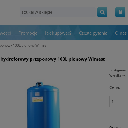
wości
Promocje
Jak kupować?
Częste pytania
O nas
zeponowy 100L pionowy Wimest
k hydroforowy przeponowy 100L pionowy Wimest
Dostępność:
Wysyłka w:
Cena:
Ocena: