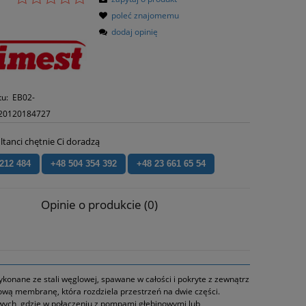
poleć znajomemu
dodaj opinię
tu:
EB02-
20120184727
ltanci chętnie Ci doradzą
 212 484
+48 504 354 392
+48 23 661 65 54
Opinie o produkcie (0)
konane ze stali węglowej, spawane w całości i pokryte z zewnątrz
ą membranę, która rozdziela przestrzeń na dwie części.
owych, gdzie w połączeniu z pompami głębinowymi lub