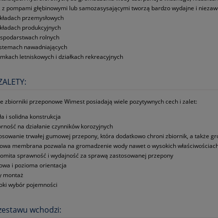
 z pompami głębinowymi lub samozasysającymi tworzą bardzo wydajne i nieza
kładach przemysłowych
kładach produkcyjnych
spodarstwach rolnych
stemach nawadniających
mkach letniskowych i działkach rekreacyjnych
ZALETY:
 zbiorniki przeponowe Wimest posiadają wiele pozytywnych cech i zalet:
ła i solidna konstrukcja
rność na działanie czynników korozyjnych
osowanie trwałej gumowej przepony, która dodatkowo chroni zbiornik, a także
wa membrana pozwala na gromadzenie wody nawet o wysokich właściwościach ko
omita sprawność i wydajność za sprawą zastosowanej przepony
owa i pozioma orientacja
y montaż
oki wybór pojemności
zestawu wchodzi: