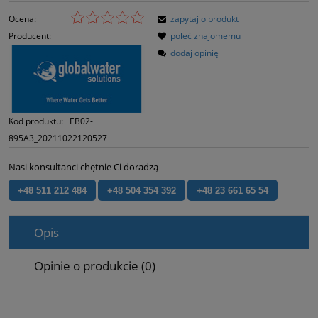
Ocena:
zapytaj o produkt
Producent:
poleć znajomemu
dodaj opinię
Kod produktu:
EB02-
895A3_20211022120527
Nasi konsultanci chętnie Ci doradzą
+48 511 212 484
+48 504 354 392
+48 23 661 65 54
Opis
Opinie o produkcie (0)