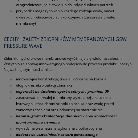
w ogrodnictwie, rolnictwie lub do indywidualnych potrzeb
przypadku magazynowania każdego rodzaju wody, nawet
o wysokich właściwościach korozyjnych (za sprawą trwałej
membrany)
CECHY I ZALETY ZBIORNIKÓW MEMBRANOWYCH GSW
PRESSURE WAVE
Zbiorniki hydroforowe membranowe wyróżniają się wieloma zaletami.
Wszystko za sprawą innowacyjnego podejścia do procesu produkcji naczyń.
Najważniejszymi cechami są:
innowacyjna konstrukcja, trwała i odporna na korozję
długi okres eksploatacji zbiornika
odporność na działanie oparów solnych i promieni UV
zastosowanie trwałej membrany wykonanej z kauczuku
bytowego, która chroni ścianki zbiornika oraz wodę przed
zanieczyszczeniami oraz odpornej na starzenie się
bezobsługowa eksploatacja zbiornika – brak konieczności
monitorowania ciśnienia
wykładzina wewnętrzna wykonana z polipropylenu
dodatkowe uszczelnienie zaworu powietrznego