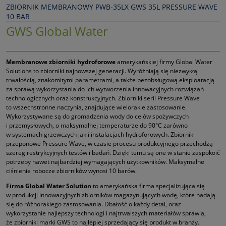
ZBIORNIK MEMBRANOWY PWB‑35LX GWS 35L PRESSURE WAVE
10 BAR
GWS Global Water
Membranowe zbiorniki hydroforowe
amerykańskiej firmy Global Water
Solutions to zbiorniki najnowszej generacji. Wyróżniają się niezwykłą
trwałością, znakomitymi parametrami, a także bezobsługową eksploatacją
za sprawą wykorzystania do ich wytworzenia innowacyjnych rozwiązań
technologicznych oraz konstrukcyjnych. Zbiorniki serii Pressure Wave
to wszechstronne naczynia, znajdujące wielorakie zastosowanie.
Wykorzystywane są do gromadzenia wody do celów spożywczych
i przemysłowych, o maksymalnej temperaturze do 90°C zarówno
w systemach grzewczych jak i instalacjach hydroforowych. Zbiorniki
przeponowe Pressure Wave, w czasie procesu produkcyjnego przechodzą
szereg restrykcyjnych testów i badań. Dzięki temu są one w stanie zaspokoić
potrzeby nawet najbardziej wymagających użytkowników. Maksymalne
ciśnienie robocze zbiorników wynosi 10 barów.
Firma Global Water Solution
to amerykańska firma specjalizująca się
w produkcji innowacyjnych zbiorników magazynujących wodę, które nadają
się do różnorakiego zastosowania. Dbałość o każdy detal, oraz
wykorzystanie najlepszy technologi i najtrwalszych materiałów sprawia,
że zbiorniki marki GWS to najlepiej sprzedający się produkt w branży.