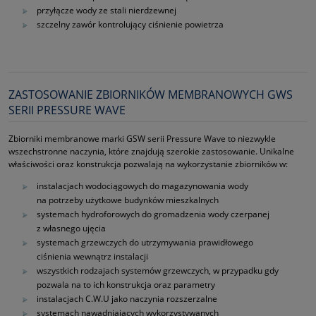
przyłącze wody ze stali nierdzewnej
szczelny zawór kontrolujący ciśnienie powietrza
ZASTOSOWANIE ZBIORNIKÓW MEMBRANOWYCH GWS
SERII PRESSURE WAVE
Zbiorniki membranowe marki GSW serii Pressure Wave to niezwykle
wszechstronne naczynia, które znajdują szerokie zastosowanie. Unikalne
właściwości oraz konstrukcja pozwalają na wykorzystanie zbiorników w:
instalacjach wodociągowych do magazynowania wody
na potrzeby użytkowe budynków mieszkalnych
systemach hydroforowych do gromadzenia wody czerpanej
z własnego ujęcia
systemach grzewczych do utrzymywania prawidłowego
ciśnienia wewnątrz instalacji
wszystkich rodzajach systemów grzewczych, w przypadku gdy
pozwala na to ich konstrukcja oraz parametry
instalacjach C.W.U jako naczynia rozszerzalne
systemach nawadniających wykorzystywanych