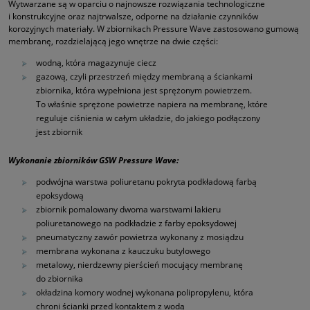
Wytwarzane są w oparciu o najnowsze rozwiązania technologiczne
i konstrukcyjne oraz najtrwalsze, odporne na działanie czynników
korozyjnych materiały. W zbiornikach Pressure Wave zastosowano gumową
membranę, rozdzielającą jego wnętrze na dwie części:
wodną, która magazynuje ciecz
gazową, czyli przestrzeń między membraną a ściankami
zbiornika, która wypełniona jest sprężonym powietrzem.
To właśnie sprężone powietrze napiera na membranę, które
reguluje ciśnienia w całym układzie, do jakiego podłączony
jest zbiornik
Wykonanie zbiorników GSW Pressure Wave:
podwójna warstwa poliuretanu pokryta podkładową farbą
epoksydową
zbiornik pomalowany dwoma warstwami lakieru
poliuretanowego na podkładzie z farby epoksydowej
pneumatyczny zawór powietrza wykonany z mosiądzu
membrana wykonana z kauczuku butylowego
metalowy, nierdzewny pierścień mocujący membranę
do zbiornika
okładzina komory wodnej wykonana polipropylenu, która
chroni ścianki przed kontaktem z wodą