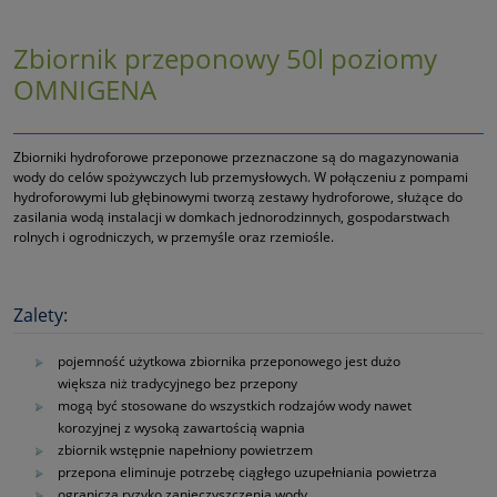
Zbiornik przeponowy 50l poziomy
OMNIGENA
Zbiorniki hydroforowe przeponowe przeznaczone są do magazynowania
wody do celów spożywczych lub przemysłowych. W połączeniu z pompami
hydroforowymi lub głębinowymi tworzą zestawy hydroforowe, służące do
zasilania wodą instalacji w domkach jednorodzinnych, gospodarstwach
rolnych i ogrodniczych, w przemyśle oraz rzemiośle.
Zalety:
pojemność użytkowa zbiornika przeponowego jest dużo
większa niż tradycyjnego bez przepony
mogą być stosowane do wszystkich rodzajów wody nawet
korozyjnej z wysoką zawartością wapnia
zbiornik wstępnie napełniony powietrzem
przepona eliminuje potrzebę ciągłego uzupełniania powietrza
ogranicza ryzyko zanieczyszczenia wody