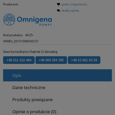
Producent:
poleć znajomemu
dodaj opinię
Kod produktu:
4A25-
499B3_20151006030121
Nasi konsultanci chętnie Ci doradzą
+48 511 212 484
+48 504 354 392
+48 23 661 65 54
Opis
Dane techniczne
Produkty powiązane
Opinie o produkcie (0)