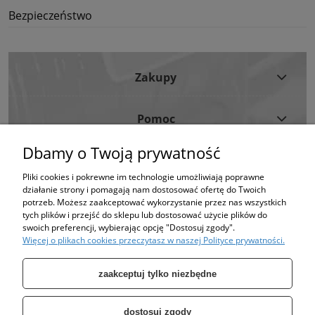
Bezpieczeństwo
Zakupy
Pomoc
Dbamy o Twoją prywatność
Moje Konto
Pliki cookies i pokrewne im technologie umożliwiają poprawne
działanie strony i pomagają nam dostosować ofertę do Twoich
Informacje
potrzeb. Możesz zaakceptować wykorzystanie przez nas wszystkich
tych plików i przejść do sklepu lub dostosować użycie plików do
swoich preferencji, wybierając opcję "Dostosuj zgody".
Strona korzysta z plików cookies w celu realizacji usług i zgodnie z Polityką
Więcej o plikach cookies przeczytasz w naszej Polityce prywatności.
Plików Cookies.
Możesz określić warunki przechowywania lub dostępu do plików cookies w
Twojej przeglądarce. (polityka prywatności)
zaakceptuj tylko niezbędne
dostosuj zgody