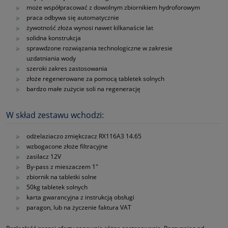
może współpracować z dowolnym zbiornikiem hydroforowym
praca odbywa się automatycznie
żywotność złoża wynosi nawet kilkanaście lat
solidna konstrukcja
sprawdzone rozwiązania technologiczne w zakresie
uzdatniania wody
szeroki zakres zastosowania
złoże regenerowane za pomocą tabletek solnych
bardzo małe zużycie soli na regenerację
W skład zestawu wchodzi:
odżelaziaczo zmiękczacz RX116A3 14.65
wzbogacone złoże filtracyjne
zasilacz 12V
By-pass z mieszaczem 1"
zbiornik na tabletki solne
50kg tabletek solnych
karta gwarancyjna z instrukcją obsługi
paragon, lub na życzenie faktura VAT