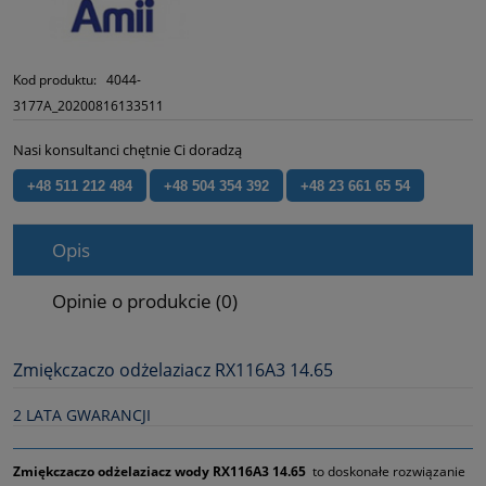
Kod produktu:
4044-
3177A_20200816133511
Nasi konsultanci chętnie Ci doradzą
+48 511 212 484
+48 504 354 392
+48 23 661 65 54
Opis
Opinie o produkcie (0)
Zmiękczaczo odżelaziacz RX116A3 14.65
2 LATA GWARANCJI
Zmiękczaczo odżelaziacz wody RX116A3 14.65
to doskonałe rozwiązanie