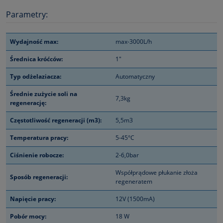
Parametry:
Wydajność max:
max-3000L/h
Średnica króćców:
1"
Typ odżelaziacza:
Automatyczny
Średnie zużycie soli na
7,3kg
regenerację:
Częstotliwość regeneracji (m3):
5,5m3
Temperatura pracy:
5-45°C
Ciśnienie robocze:
2-6,0bar
Współprądowe płukanie złoża
Sposób regeneracji:
regeneratem
Napięcie pracy:
12V (1500mA)
Pobór mocy:
18 W