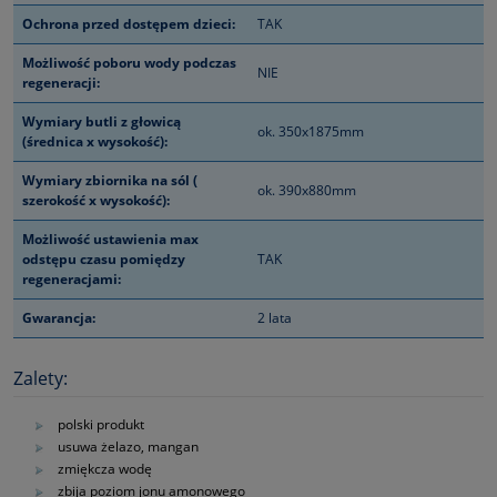
Ochrona przed dostępem dzieci:
TAK
Możliwość poboru wody podczas
NIE
regeneracji:
Wymiary butli z głowicą
ok. 350x1875mm
(średnica x wysokość):
Wymiary zbiornika na sól (
ok. 390x880mm
szerokość x wysokość):
Możliwość ustawienia max
odstępu czasu pomiędzy
TAK
regeneracjami:
Gwarancja:
2 lata
Zalety:
polski produkt
usuwa żelazo, mangan
zmiękcza wodę
zbija poziom jonu amonowego