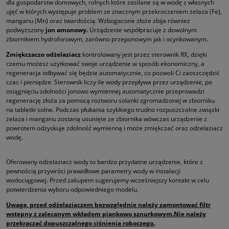
dla gospodarstw domowych, rolnych które zasilane są w wodę z własnych
ujęć w których występuje problem ze znacznym przekroczeniem żelaza (Fe),
manganu (Mn) oraz twardością. Wzbogacone złoże zbija również
podwyższony
jon amonowy.
Urządzenie współpracuje z dowolnym
zbiornikiem hydroforowym, zarówno przeponowym jak i ocynkowanym.
Zmiękczaczo odżelaziacz
kontrolowany jest przez sterownik RX, dzięki
czemu możesz użytkować swoje urządzenie w sposób ekonomiczny, a
regeneracja odbywać się będzie automatycznie, co pozwoli Ci zaoszczędzić
czas i pieniądze. Sterownik liczy ile wody przepływa przez urządzenie, po
osiągnięciu zdolności jonowo wymiennej automatycznie przeprowadzi
regenerację złoża za pomocą roztworu solanki zgromadzonej w zbiorniku
na tabletki solne. Podczas płukania szybkiego trudno rozpuszczalne związki
żelaza i manganu zostaną usunięte ze zbiornika wówczas urządzenie z
powrotem odzyskuje zdolność wymienną i może zmiękczać oraz odżelaziacz
wodę.
Oferowany odżelaziacz wody to bardzo przydatne urządzenie, które z
pewnością przywróci prawidłowe parametry wody w instalacji
wodociągowej. Przed zakupem sugerujemy wcześniejszy kontakt w celu
potwierdzenia wyboru odpowiedniego modelu.
Uwaga, przed odżelaziaczem bezwzględnie należy zamontować filtr
wstępny z zalecanym wkładem piankowo sznurkowym.Nie należy
przekraczać dopuszczalnego ciśnienia roboczego.