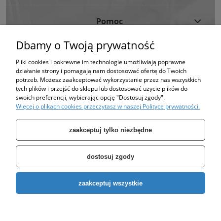
Pomoc
Dbamy o Twoją prywatność
Moje Konto
Pliki cookies i pokrewne im technologie umożliwiają poprawne
działanie strony i pomagają nam dostosować ofertę do Twoich
Informacje
potrzeb. Możesz zaakceptować wykorzystanie przez nas wszystkich
tych plików i przejść do sklepu lub dostosować użycie plików do
swoich preferencji, wybierając opcję "Dostosuj zgody".
Strona korzysta z plików cookies w celu realizacji usług i zgodnie z Polityką
Więcej o plikach cookies przeczytasz w naszej Polityce prywatności.
Plików Cookies.
Możesz określić warunki przechowywania lub dostępu do plików cookies w
Twojej przeglądarce. (polityka prywatności)
zaakceptuj tylko niezbędne
dostosuj zgody
Specjalizujemy się w sprzedaży pomp oraz zbiorników takich jak: zbiornik
zaakceptuj wszystkie
ocynkowany, zbiornik hydroforowy, pompy hydroforowe, pompy
głębinowe, pompa do wody, pompa do studni.
Copyright © 2026
EURO-POMP
. All rights reserved.
pokaż pełną wersję strony