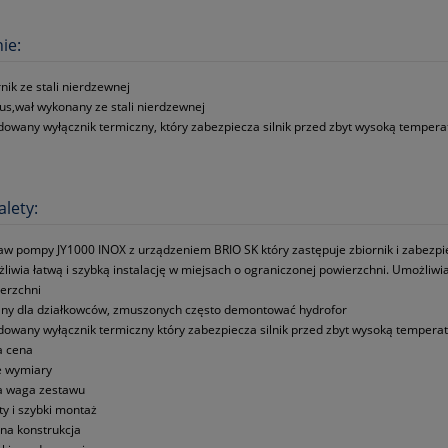
ie:
rnik ze stali nierdzewnej
us,wał wykonany ze stali nierdzewnej
owany wyłącznik termiczny, który zabezpiecza silnik przed zbyt wysoką tempera
alety:
aw pompy JY1000 INOX z urządzeniem BRIO SK który zastępuje zbiornik i zabez
liwia łatwą i szybką instalację w miejsach o ograniczonej powierzchni. Umożliwia
erzchni
lny dla działkowców, zmuszonych często demontować hydrofor
owany wyłącznik termiczny który zabezpiecza silnik przed zbyt wysoką tempera
a cena
 wymiary
a waga zestawu
ty i szybki montaż
dna konstrukcja