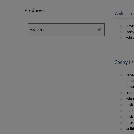
Producenci
Wykonan
1 wi
korp
wbud
Cechy i z
zest
umoż
powi
idea
wbud
nisk
małe
nisk
pros
soli