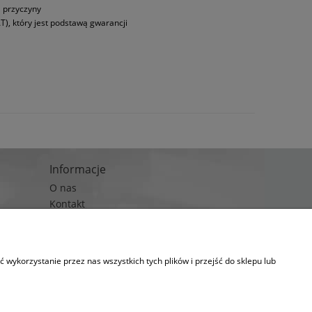
a przyczyny
T), który jest podstawą gwarancji
Informacje
O nas
Kontakt
Blog
wykorzystanie przez nas wszystkich tych plików i przejść do sklepu lub
kies.
lityka prywatności)