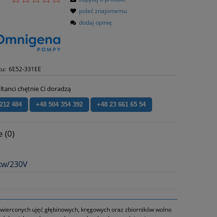
poleć znajomemu
dodaj opinię
tu:
6E52-331EE
ltanci chętnie Ci doradzą
 212 484
+48 504 354 392
+48 23 661 65 54
 (0)
1kw/230V
 wierconych ujęć głębinowych, kręgowych oraz zbiorników wolno