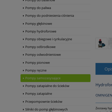
Pompy do basenów
Pompy do paliwa
Pompy do podniesienia ciśnienia
Pompy głębinowe
Pompy hydroforowe
Pompy obiegowe i cyrkulacyjne
Pompy odśrodkowe
Pompy odwodnieniowe
Pompy pionowe
Opi
Pompy ręczne
Pompy samozasysające
Hydrofor
Pompy zatapialne do ścieków
Pompy zatapialne
OMNIGEN
Przepompownie ścieków
Zestawy hyd
Silniki do pomp głębinowych