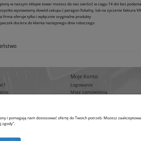
piony w naszym sklepie towar możesz do nas zwrócić w ciągu 14 dni bez podani
szystko wystawiamy dowód zakupu ( paragon fiskalny, lub na życzenie faktura VA
a firma oferuje tylko i wyłącznie oryginalne produkty
paczek dociera do klienta następnego dnia roboczego
zeństwo
Moje Konto
ać?
Logowanie
ania
Moje zamówienia
rywatności
Przechowalnia
n zakupów
Ustawienia konta
trony i pomagają nam dostosować ofertę do Twoich potrzeb. Możesz zaakceptować 
na korzysta z plików cookies w celu realizacji usług i zgodnie z Polityką Plików Coo
j zgody".
runki przechowywania lub dostępu do plików cookies w Twojej przeglądarce. (po