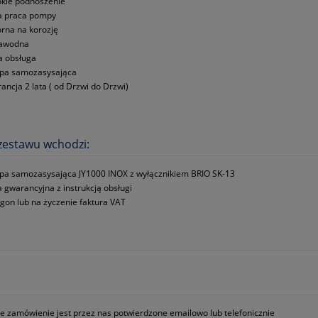
kie podnoszenie
a praca pompy
rna na korozję
zawodna
a obsługa
pa samozasysająca
ancja 2 lata ( od Drzwi do Drzwi)
zestawu wchodzi:
a samozasysająca JY1000 INOX z wyłącznikiem BRIO SK-13
a gwarancyjna z instrukcją obsługi
gon lub na życzenie faktura VAT
e zamówienie jest przez nas potwierdzone emailowo lub telefonicznie