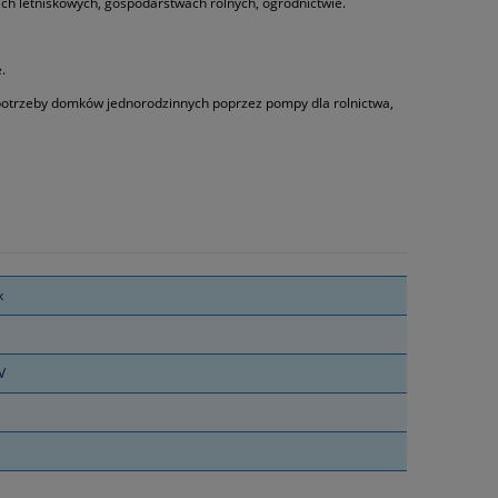
h letniskowych, gospodarstwach rolnych, ogrodnictwie.
.
 potrzeby domków jednorodzinnych poprzez pompy dla rolnictwa,
x
V