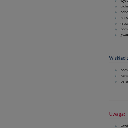
wyso
cich
odpo
nie
łatw
pom
gwar
W skład 
pomp
kart
para
Uwaga:
każd