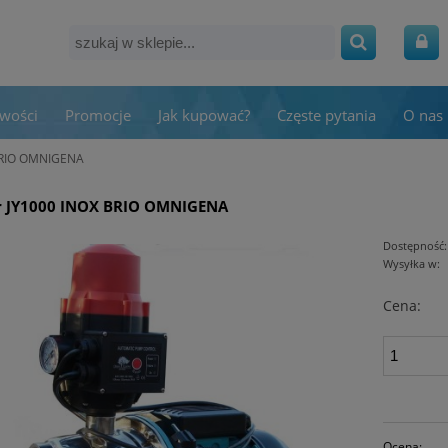
wości
Promocje
Jak kupować?
Częste pytania
O nas
 BRIO OMNIGENA
r JY1000 INOX BRIO OMNIGENA
Dostępność:
Wysyłka w:
Cena:
Ocena: