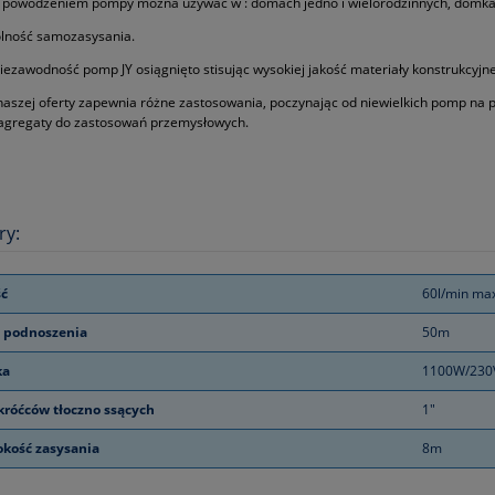
Z powodzeniem pompy można używać w : domach jedno i wielorodzinnych, domkac
olność samozasysania.
niezawodność pomp JY osiągnięto stisując wysokiej jakość materiały konstrukcyjne
naszej oferty zapewnia różne zastosowania, poczynając od niewielkich pomp na
 agregaty do zastosowań przemysłowych.
ry:
ć
60l/min ma
 podnoszenia
50m
ka
1100W/230
króćców tłoczno ssących
1"
kość zasysania
8m