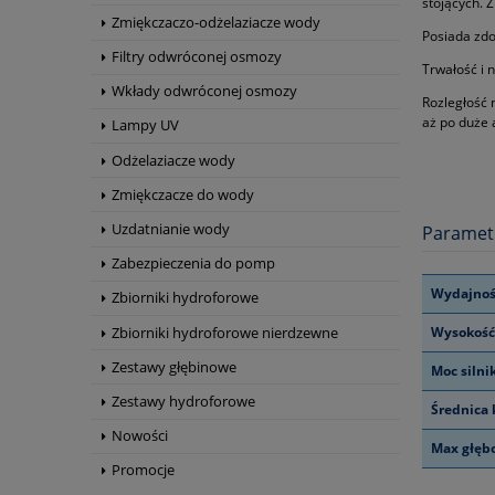
stojących. 
Zmiękczaczo-odżelaziacze wody
Posiada zd
Filtry odwróconej osmozy
Trwałość i 
Wkłady odwróconej osmozy
Rozległość 
aż po duże
Lampy UV
Odżelaziacze wody
Zmiękczacze do wody
Uzdatnianie wody
Paramet
Zabezpieczenia do pomp
Wydajnoś
Zbiorniki hydroforowe
Zbiorniki hydroforowe nierdzewne
Wysokość
Zestawy głębinowe
Moc silni
Zestawy hydroforowe
Średnica 
Nowości
Max głębo
Promocje