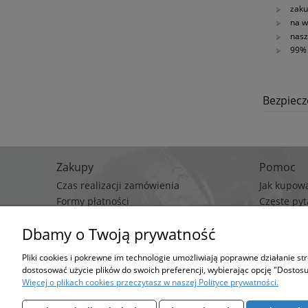
zaku
na w
nasz
99% 
Bezpiec
Zakupy
Pomoc
Czas realizacji zamówienia
Jak kupow
Formy płatności
Częste pyt
Koszt dostawy
Polityka p
Dbamy o Twoją prywatność
Regulami
Pliki cookies i pokrewne im technologie umożliwiają poprawne działanie s
Stro
dostosować użycie plików do swoich preferencji, wybierając opcję "Dostosu
Możesz określić wa
Więcej o plikach cookies przeczytasz w naszej Polityce prywatności.