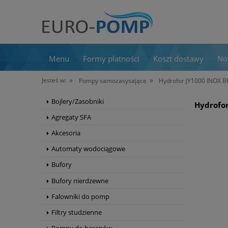
Menu
Formy płatności
Koszt dostawy
No
»
»
Jesteś w:
Pompy samozasysające
Hydrofor JY1000 INOX
Bojlery/Zasobniki
Hydrofo
Agregaty SFA
Akcesoria
Automaty wodociągowe
Bufory
Bufory nierdzewne
Falowniki do pomp
Filtry studzienne