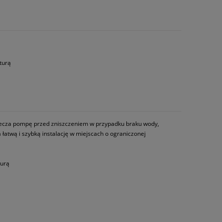
turą
piecza pompę przed zniszczeniem w przypadku braku wody,
 łatwą i szybką instalację w miejscach o ograniczonej
turą