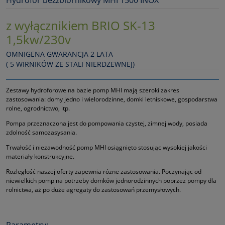
Hydrofor bezzbiornikowy MHI 1500 INOX
z wyłącznikiem BRIO SK-13
1,5kw/230v
OMNIGENA GWARANCJA 2 LATA
( 5 WIRNIKÓW ZE STALI NIERDZEWNEJ)
Zestawy hydroforowe na bazie pomp MHI mają szeroki zakres
zastosowania: domy jedno i wielorodzinne, domki letniskowe, gospodarstwa
rolne, ogrodnictwo, itp.
Pompa przeznaczona jest do pompowania czystej, zimnej wody, posiada
zdolność samozasysania.
Trwałość i niezawodność pomp MHI osiągnięto stosując wysokiej jakości
materiały konstrukcyjne.
Rozległość naszej oferty zapewnia różne zastosowania. Poczynając od
niewielkich pomp na potrzeby domków jednorodzinnych poprzez pompy dla
rolnictwa, aż po duże agregaty do zastosowań przemysłowych.