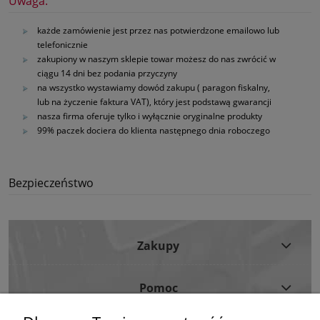
Uwaga:
każde zamówienie jest przez nas potwierdzone emailowo lub
telefonicznie
zakupiony w naszym sklepie towar możesz do nas zwrócić w
ciągu 14 dni bez podania przyczyny
na wszystko wystawiamy dowód zakupu ( paragon fiskalny,
lub na życzenie faktura VAT), który jest podstawą gwarancji
nasza firma oferuje tylko i wyłącznie oryginalne produkty
99% paczek dociera do klienta następnego dnia roboczego
Bezpieczeństwo
Zakupy
Pomoc