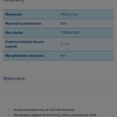
Parametry:
Wydajność
95l/min max
Wysokość podnoszenia
80m
Moc silnika
1500W/230V
Średnica króćców tłoczno
1" / 1"
ssących
Max głębokość zasysania
8m
Wykonanie:
korpus,wał wykonany ze stali nierdzewnej
wbudowany wyłącznik termiczny, który zabezpiecza silnik