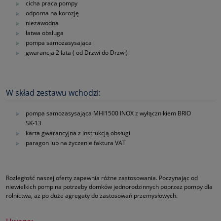
cicha praca pompy
odporna na korozję
niezawodna
łatwa obsługa
pompa samozasysająca
gwarancja 2 lata ( od Drzwi do Drzwi)
W skład zestawu wchodzi:
pompa samozasysająca MHI1500 INOX z wyłącznikiem BRIO
SK-13
karta gwarancyjna z instrukcją obsługi
paragon lub na życzenie faktura VAT
Rozległość naszej oferty zapewnia różne zastosowania. Poczynając od
niewielkich pomp na potrzeby domków jednorodzinnych poprzez pompy dla
rolnictwa, aż po duże agregaty do zastosowań przemysłowych.