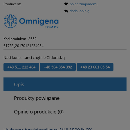
Producent:
poleć znajomemu
dodaj opinię
Kod produktu:
8652-
617FB_20170121234954
Nasi konsultanci chętnie Ci doradzą
+48 511 212 484
+48 504 354 392
+48 23 661 65 54
Opis
Produkty powiązane
Opinie o produkcie (0)